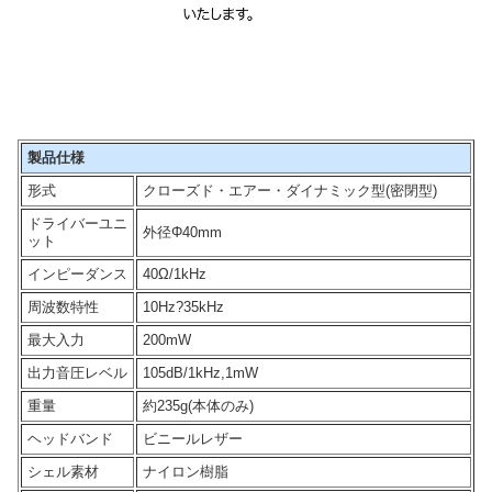
製品仕様
形式
クローズド・エアー・ダイナミック型(密閉型)
ドライバーユニ
外径Φ40mm
ット
インピーダンス
40Ω/1kHz
周波数特性
10Hz?35kHz
最大入力
200mW
出力音圧レベル
105dB/1kHz,1mW
重量
約235g(本体のみ)
ヘッドバンド
ビニールレザー
シェル素材
ナイロン樹脂