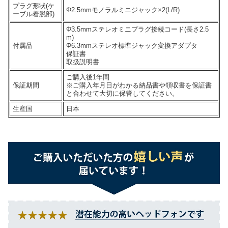
プラグ形状(ケ
Φ2.5mmモノラルミニジャック×2(L/R)
ーブル着脱部)
Φ3.5mmステレオミニプラグ接続コード(長さ2.5
m)
付属品
Φ6.3mmステレオ標準ジャック変換アダプタ
保証書
取扱説明書
ご購入後1年間
保証期間
※ご購入年月日がわかる納品書や領収書を保証書
と合わせて大切に保管してください。
生産国
日本