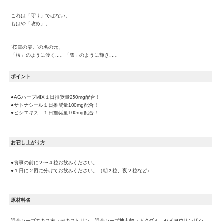
これは「守り」ではない。
もはや「攻め」。
“桜雪の雫。”の名の元、
「桜」のように儚く...。「雪」のように輝き....。
ポイント
●AGハーブMIX１日推奨量250mg配合！
●サトナシール１日推奨量100mg配合！
●ヒシエキス １日推奨量100mg配合！
お召し上がり方
●食事の前に２〜４粒お飲みください。
●１日に２回に分けてお飲みください。（朝２粒、夜２粒など）
原材料名
混合ハーブエキス末（デキストリン、混合ハーブ抽出物（ドクダミ、セイヨウサンザシ、