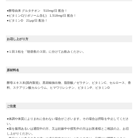
●酵母由来 グルタチオン 510mg/日 配合！
●ビタミンC(リポソーム含む) 1,518mg/日 配合！
●ビタミンD 21μg/日 配合！
お召し上がり方
●１回３粒を「朝昼夜の３回」に分けてお飲みください。
原材料名
酵母エキス末(国内製造)、黒胡椒抽出物、脂肪酸／ゼラチン、ビタミンC、セルロース、香
料、ステアリン酸カルシウム、ヒマワリレシチン、ビタミンP、ビタミンD
ご注意
●体調や体質によりまれに合わない場合がございます。その場合は摂取を中止してくださ
い。
●薬を服用あるいは通院中の方、又は妊娠中や授乳中の方はお医者様とご相談の上、お召
し上がりください。