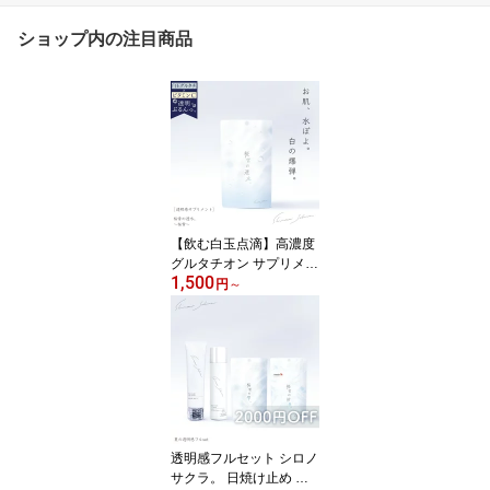
ショップ内の注目商品
【飲む白玉点滴】高濃度
グルタチオン サプリメン
1,500
ト 大容量135粒 リポソー
円
～
ム ビタミンC 22,770mg
ビタミンD 21μg/日 白玉
ぷるんっ。 白の爆弾 桜
雪の透水。グルタチオン
含有酵母エキス 7,650mg
バイオぺリン 1日3回飲
むだけ 日本製
透明感フルセット シロノ
サクラ。 日焼け止め 美