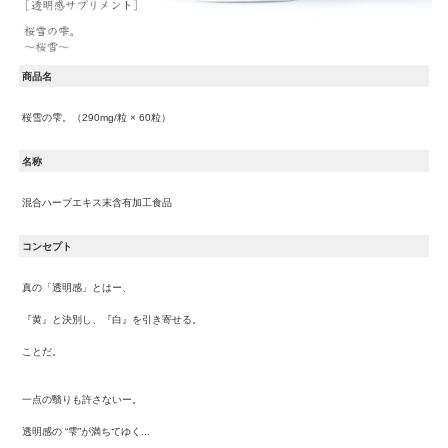
商品名
桜雪の雫。（290mg/粒 × 60粒）
名称
混合ハーブエキス末含有加工食品
コンセプト
真の「透明感」とはー、
『黄』と決別し、『白』を引き寄せる。
ことだ。
一点の翳りも許さないー。
透明感の “雫”が満ちてゆく...