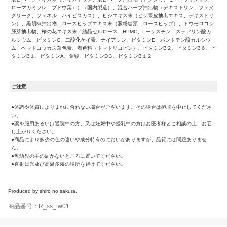
ローマカミツレ、ブドウ葉））（国内製造）、混合ハーブ抽出物（デキストリン、フェヌ
グリーク、フェネル、ハイビスカス）、ヒシエキス末（ヒシ果皮抽出エキス、デキストリ
ン）、黒胡椒抽出物、ローズヒップエキス末（澱粉糖類、ローズヒップ）、トウモロコシ
胚芽抽出物、桜の花エキス末／結晶セルロース、HPMC、Lーシスチン、ステアリン酸カ
ルシウム、ビタミンC、二酸化ケイ素、ナイアシン、ビタミンE、パントテン酸カルシウ
ム、ヘマトコッカス藻色素、着色料（トマトリコピン）、ビタミンB２、ビタミンB６、ビ
タミンB１、ビタミンA、葉酸、ビタミンD３、ビタミンB１２
ご注意
●体調や体質によりまれに合わない場合がございます。その場合は摂取を中止してくださ
い。
●薬を服用あるいは通院中の方、又は妊娠中や授乳中の方はお医者様とご相談の上、お召
し上がりください。
●商品により多少の色の違いや成分特有のにおいがありますが、品質には問題ありませ
ん。
●乳幼児の手の届かないところに置いてください。
●直射日光及び高温多湿の場所を避けてください。
Produced by shiro no sakura.
商品番号：R_ss_tw01