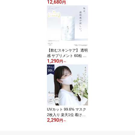
12,680
容UVジェル 濃美容UVス
円
プレー 透明感サプリメン
ト 太陽対策サプリメント
送料無料
【飲むスキンケア】 透明
感 サプリメント 60粒 1
1,290
日2粒飲むだけ 糖化ケア
円
～
桜雪の雫。 AGハーブMI
X 250mg サトナシール 1
00mg ヒシエキス 100mg
桜の花 Lシスチン ローズ
ヒップ ビタミンC リコピ
ン アスタキサンチン 日
本製 炭水化物 ＼リピー
ト率93.1%／
UVカット 99.6% マスク
2枚入り 楽天1位 着ける
2,290
スキンケア 美白スキン
円
～
ケア シロノサクラ。 Whi
te Skincare Mask 〜桜