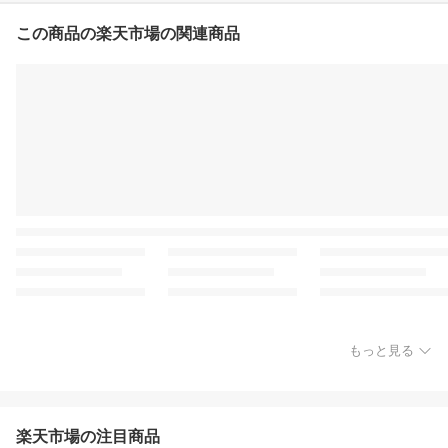
蘭〜 UV 保湿マスク 肌荒
れ 防止 肌に優しい 3Dフ
この商品の楽天市場の関連商品
ィット型 小顔 マスク荒
れ 洗える
もっと見る
楽天市場の注目商品