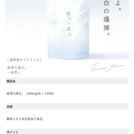
商品名
桜雪の透水。（384mg/粒 × 135粒）
名称
酵母エキス末含有加工食品
ポイント