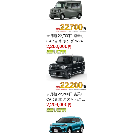
☆月額 22,700円 楽乗り
CAR 新車 ホンダ N-VAN
2,262,000
2WD 660 FUN 6MT
円
☆月額 22,200円 楽乗り
CAR 新車 スズキ ハスラ
2,209,000
ー 2WD 660 X
円