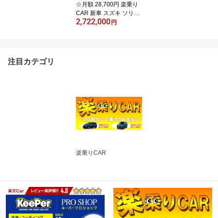
☆月額 28,700円 楽乗り
CAR 新車 スズキ ソリオ
2,722,000
バンディット 2WD 1200
円
HYBRID MV
注目カテゴリ
楽乗りCAR