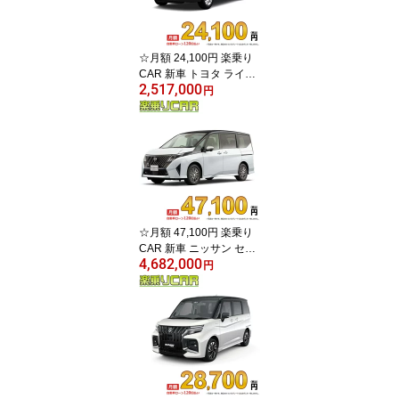
☆月額 24,100円 楽乗り
CAR 新車 トヨタ ライズ
2,517,000
4WD 1000 X
円
☆月額 47,100円 楽乗り
CAR 新車 ニッサン セレ
4,682,000
ナ 2WD 1400 e-POWER
円
AUTECH