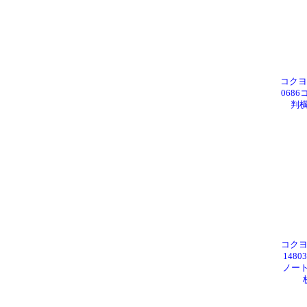
コクヨ 
068
判横
コクヨ 
148
ノート