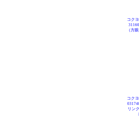
コクヨ 
311
（方眼罫
コクヨ 
031
リン