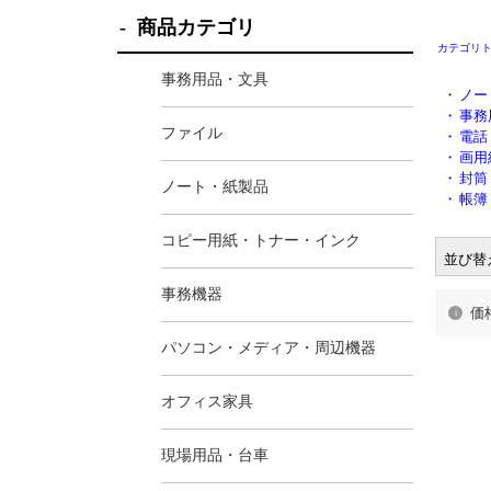
商品カテゴリ
カテゴリ
事務用品・文具
・
ノー
・
事務
ファイル
・
電話
・
画用
・
封筒
ノート・紙製品
・
帳簿
コピー用紙・トナー・インク
並び替
事務機器
価
パソコン・メディア・周辺機器
オフィス家具
現場用品・台車