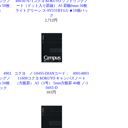
リングノ
480307671コクヨ KOKUYO ソフトリングノ
 50枚
ート（ドット入り罫線） A5 罫幅6mm 50枚
G
ライトグリーン ス-SV331BT-LG ★10個パッ
ク
2,712円
 4901
コクヨ ノ-104S5-DJANコード： 49014803
リングノ
11609コクヨ KOKUYO キャンパスノート
 50枚
（方眼罫） A5（3号） 5mm方眼罫 40枚 ノ-1
04S5-D
パック
161円