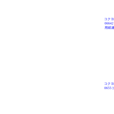
コクヨ 
066
用紙連絡
コクヨ 
0655