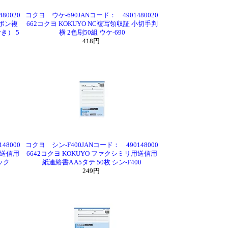
80020
コクヨ ウケ-690JANコード： 4901480020
ーボン複
662コクヨ KOKUYO NC複写領収証 小切手判
き） 5
横 2色刷50組 ウケ-690
418円
48000
コクヨ シン-F400JANコード： 490148000
用送信用
6642コクヨ KOKUYO ファクシミリ用送信用
パック
紙連絡書A A5タテ 50枚 シン-F400
249円