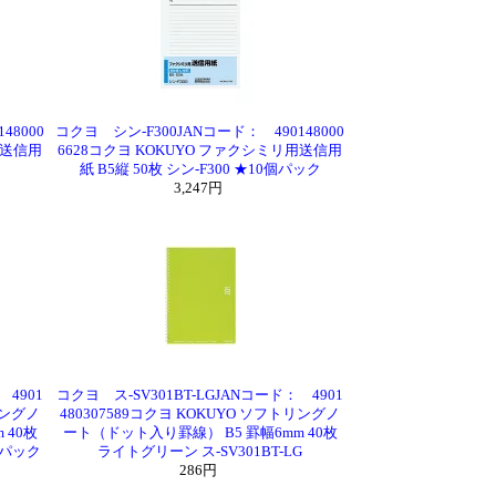
48000
コクヨ シン-F300JANコード： 490148000
用送信用
6628コクヨ KOKUYO ファクシミリ用送信用
紙 B5縦 50枚 シン-F300 ★10個パック
3,247円
 4901
コクヨ ス-SV301BT-LGJANコード： 4901
リングノ
480307589コクヨ KOKUYO ソフトリングノ
 40枚
ート（ドット入り罫線） B5 罫幅6mm 40枚
個パック
ライトグリーン ス-SV301BT-LG
286円