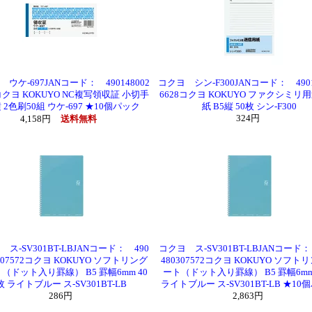
ウケ-697JANコード： 490148002
コクヨ シン-F300JANコード： 4901
6コクヨ KOKUYO NC複写領収証 小切手
6628コクヨ KOKUYO ファクシミリ
 2色刷50組 ウケ-697 ★10個パック
紙 B5縦 50枚 シン-F300
324円
4,158円
送料無料
ス-SV301BT-LBJANコード： 490
コクヨ ス-SV301BT-LBJANコード：
0307572コクヨ KOKUYO ソフトリング
480307572コクヨ KOKUYO ソフト
（ドット入り罫線） B5 罫幅6mm 40
ート（ドット入り罫線） B5 罫幅6mm
枚 ライトブルー ス-SV301BT-LB
ライトブルー ス-SV301BT-LB ★10
286円
2,863円