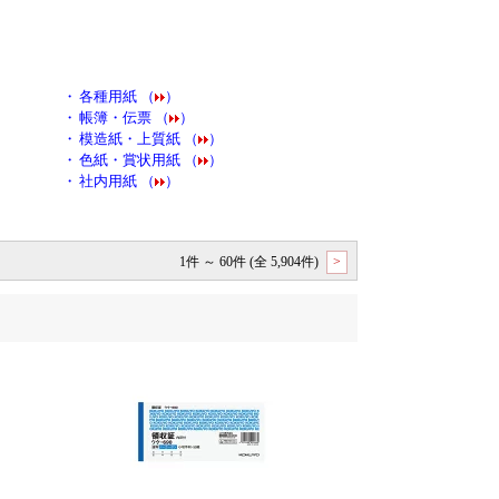
・
各種用紙 （
）
・
帳簿・伝票 （
）
・
模造紙・上質紙 （
）
・
色紙・賞状用紙 （
）
・
社内用紙 （
）
1件 ～ 60件 (全 5,904件)
>