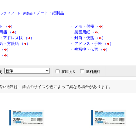
>
> ノート・紙製品
トップ
ノート・紙製品
ト （
）
・
メモ・付箋 （
）
用箋 （
）
・
製図用紙 （
）
・アドレス帳 （
）
・
封筒・便箋 （
）
紙・方眼紙 （
）
・
アドレス・手帳 （
）
 （
）
・
複写簿・伝票 （
）
 （
）
え
在庫あり
送料無料
格や送料は、商品のサイズや色によって異なる場合があります。