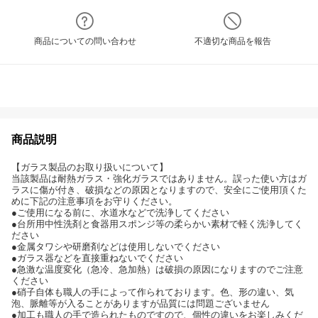
商品についての問い合わせ
不適切な商品を報告
商品説明
【ガラス製品のお取り扱いについて】
当該製品は耐熱ガラス・強化ガラスではありません。誤った使い方はガ
ラスに傷が付き、破損などの原因となりますので、安全にご使用頂くた
めに下記の注意事項をお守りください。
●ご使用になる前に、水道水などで洗浄してください
●台所用中性洗剤と食器用スポンジ等の柔らかい素材で軽く洗浄してく
ださい
●金属タワシや研磨剤などは使用しないでください
●ガラス器などを直接重ねないでください
●急激な温度変化（急冷、急加熱）は破損の原因になりますのでご注意
ください
●硝子自体も職人の手によって作られております。色、形の違い、気
泡、脈離等が入ることがありますが品質には問題ございません
●加工も職人の手で造られたものですので、個性の違いをお楽しみくだ