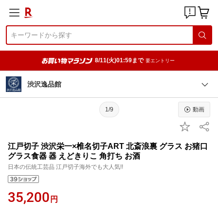
8/11(火)01:59まで
要エントリー
渋沢逸品館
1/9
動画
江戸切子 渋沢栄一×椎名切子ART 北斎浪裏 グラス お猪口
グラス食器 器 えどきりこ 角打ち お酒
日本の伝統工芸品 江戸切子海外でも大人気!!
35,200
円