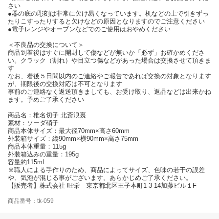
さい
●器の底の彫刻は非常に欠け易くなっています。机などの上で引きずっ
たりこすったりすると欠けなどの原因となりますのでご注意ください
●電子レンジやオーブンなどでのご使用はおやめください
＜不良品の交換について＞
商品到着後はすぐに開封して傷などが無いか「必ず」お確かめくださ
い。クラック（割れ）や目立つ傷などがあった場合は交換させて頂きま
す
なお、着後５日間以内のご連絡やご報告であれば交換の対象となります
が、期限後の交換対応は不可となります
事前のご連絡なく返送頂きましても、お受け取り、返品などは出来かね
ます。予めご了承ください
商品名：椎名切子 北斎浪裏
素材：ソーダ硝子
商品本体サイズ：最大径70mm×高さ60mm
外装箱サイズ：縦90mm×横90mm×高さ75mm
商品本体重量：115g
外装箱込みの重量：195g
容量約115ml
※職人による手作りのため、商品によってサイズ、色味の若干の誤差
や、気泡が混じる事がございます。あらかじめご了承ください。
【販売者】株式会社 旺栄 東京都北区王子本町1-3-14加藤ビル１F
商品番号：tk-059