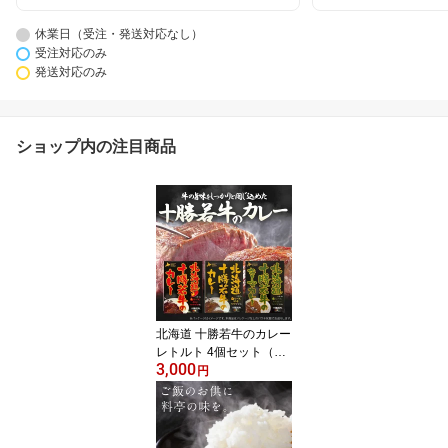
休業日（受注・発送対応なし）
受注対応のみ
発送対応のみ
ショップ内の注目商品
北海道 十勝若牛のカレー
レトルト 4個セット（ビ
3,000
ーフ 中辛×2、ビーフ辛
円
口×1、キーマカレー×1）
レトルトカレー 牛肉 ア
ウトドア ご当地 限定 ギ
フト お土産 お取り寄せ