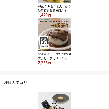
じゅう 饅頭
和菓子 みるくまんじゅう
渋沢百訓饅頭 6個入 ミル
1,420
クまんじゅう お饅頭 お
円
まんじゅう お取り寄せ
プチギフト バレンタイン
プチギフト プレゼント
贈り物 おみやげ 手土産
スイーツ 帰省 東京土産
東京みやげ お供え 渋沢
栄一 美味しい お菓子 白
あん まんじゅう 饅頭 ミ
北海道 肉ソン大統領の肉
ルク
デカビーフカリー 1人前
2,266
レトルトカレー 牛肉 ご
円
当地 限定 ギフト お土産
お取り寄せ プレゼント
テレビ紹介 キャンプ飯
注目カテゴリ