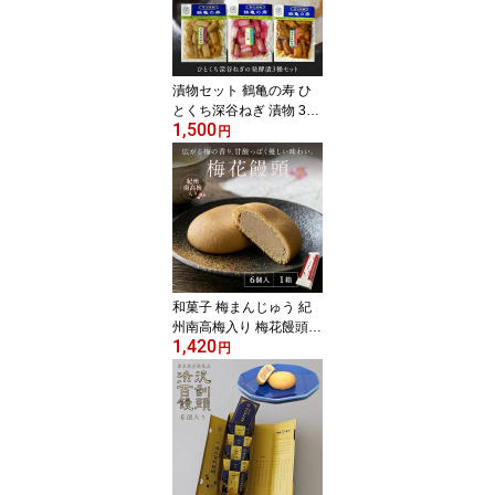
キャンプ飯 パッケージな
し商品
漬物セット 鶴亀の寿 ひ
とくち深谷ねぎ 漬物 3種
1,500
お試し セット (しば漬 /
円
弓削多醤油発酵漬 / 麦み
そ発酵漬) 発酵漬 お土産
お取り寄せ 食品 ご飯の
お供 国産 通販 グルメ 送
料無料
和菓子 梅まんじゅう 紀
州南高梅入り 梅花饅頭 6
1,420
個入 梅まんじゅう お饅
円
頭 おまんじゅう お取り
寄せ プチギフト バレン
タインプチギフト プレゼ
ント 贈り物 おみやげ 手
土産 スイーツ 帰省 東京
土産 みやげ お供え 美味
しい お菓子 白あん まん