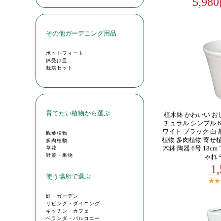
5,9
植木鉢 かわいい お
チュラル シンプル 6
ワイト ブラック 白 
植物 多肉植物 寄せ植
木鉢 陶器 6号 18c
ゃれ 
1