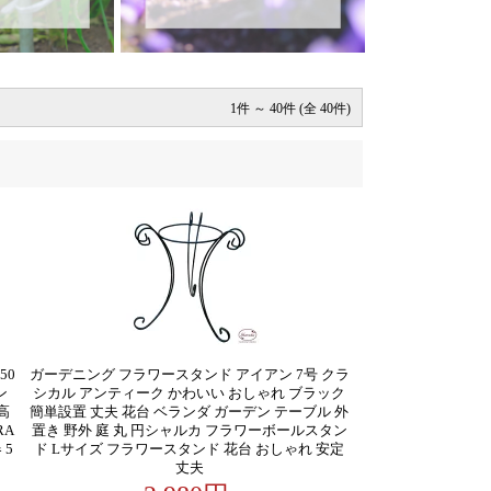
1件 ～ 40件 (全 40件)
50
ガーデニング フラワースタンド アイアン 7号 クラ
ン
シカル アンティーク かわいい おしゃれ ブラック
高
簡単設置 丈夫 花台 ベランダ ガーデン テーブル 外
RA
置き 野外 庭 丸 円シャルカ フラワーボールスタン
 5
ド Lサイズ フラワースタンド 花台 おしゃれ 安定
丈夫