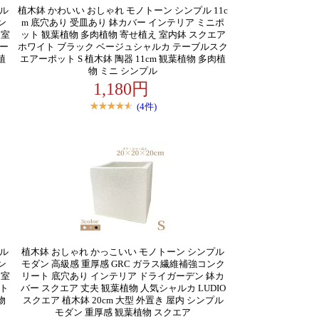
ラル
植木鉢 かわいい おしゃれ モノトーン シンプル 11c
ン
m 底穴あり 受皿あり 鉢カバー インテリア ミニポ
 室
ット 観葉植物 多肉植物 寄せ植え 室内鉢 スクエア
ュー
ホワイト ブラック ベージュシャルカ テーブルスク
植
エアーポット S 植木鉢 陶器 11cm 観葉植物 多肉植
物 ミニ シンプル
1,180円
(4件)
ラル
植木鉢 おしゃれ かっこいい モノトーン シンプル
ン
モダン 高級感 重厚感 GRC ガラス繊維補強コンク
 室
リート 底穴あり インテリア ドライガーデン 鉢カ
ット
バー スクエア 丈夫 観葉植物 人気シャルカ LUDIO
物
スクエア 植木鉢 20cm 大型 外置き 屋内 シンプル
モダン 重厚感 観葉植物 スクエア