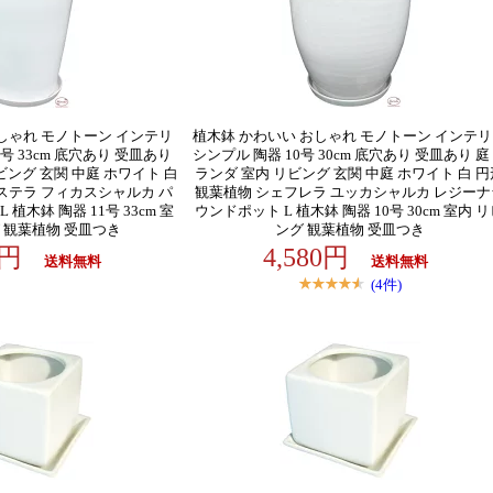
しゃれ モノトーン インテリ
植木鉢 かわいい おしゃれ モノトーン インテ
1号 33cm 底穴あり 受皿あり
シンプル 陶器 10号 30cm 底穴あり 受皿あり 庭
ビング 玄関 中庭 ホワイト 白
ランダ 室内 リビング 玄関 中庭 ホワイト 白 円
ステラ フィカスシャルカ パ
観葉植物 シェフレラ ユッカシャルカ レジーナ
植木鉢 陶器 11号 33cm 室
ウンドポット L 植木鉢 陶器 10号 30cm 室内 
 観葉植物 受皿つき
ング 観葉植物 受皿つき
80円
4,580円
送料無料
送料無料
(4件)