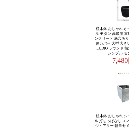
植木鉢 おしゃれ か
ル モダン 高級感 重
ンクリート 底穴あり
鉢カバー 大型 大き
LUDIO ラウンド 植
シンプル モ
7,4
植木鉢 おしゃれ シ
ル 打ちっぱなしコン
ジュアリー 軽量セメン