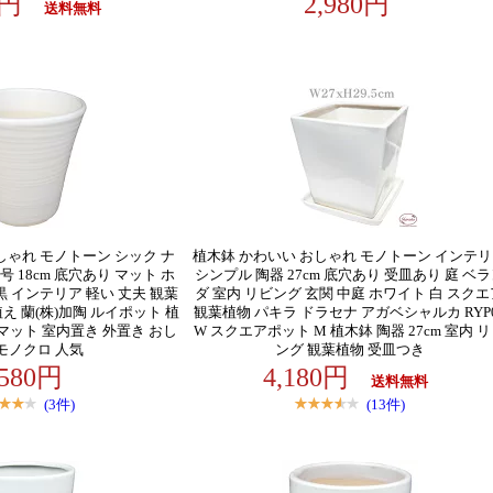
80円
2,980円
送料無料
しゃれ モノトーン シック ナ
植木鉢 かわいい おしゃれ モノトーン インテ
号 18cm 底穴あり マット ホ
シンプル 陶器 27cm 底穴あり 受皿あり 庭 ベ
黒 インテリア 軽い 丈夫 観葉
ダ 室内 リビング 玄関 中庭 ホワイト 白 スクエ
え 蘭(株)加陶 ルイポット 植
観葉植物 パキラ ドラセナ アガベシャルカ RYP
m マット 室内置き 外置き おし
W スクエアポット M 植木鉢 陶器 27cm 室内 
モノクロ 人気
ング 観葉植物 受皿つき
,580円
4,180円
送料無料
(3件)
(13件)