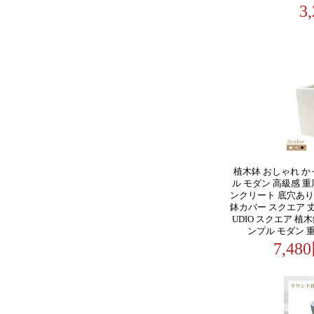
3
植木鉢 おしゃれ か
ル モダン 高級感 重
ンクリート 底穴あり
鉢カバー スクエア 丈
UDIO スクエア 植木
ンプル モダン 
7,4