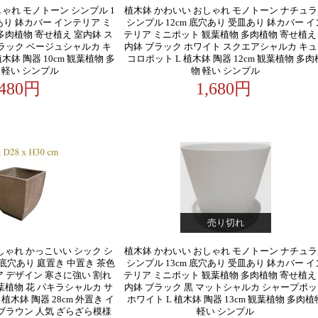
ゃれ モノトーン シンプル 1
植木鉢 かわいい おしゃれ モノトーン ナチュ
皿あり 鉢カバー インテリア ミ
シンプル 12cm 底穴あり 受皿あり 鉢カバー イ
多肉植物 寄せ植え 室内鉢 ス
テリア ミニポット 観葉植物 多肉植物 寄せ植え
ラック ベージュシャルカ キ
内鉢 ブラック ホワイト スクエアシャルカ キ
木鉢 陶器 10cm 観葉植物 多
コロポット L 植木鉢 陶器 12cm 観葉植物 多肉
 軽い シンプル
物 軽い シンプル
,480円
1,680円
売り切れ
しゃれ かっこいい シック シ
植木鉢 かわいい おしゃれ モノトーン ナチュ
m 底穴あり 庭置き 中置き 茶色
シンプル 13cm 底穴あり 受皿あり 鉢カバー イ
 デザイン 寒さに強い 割れ
テリア ミニポット 観葉植物 多肉植物 寄せ植え
葉植物 花 パキラシャルカ サ
内鉢 ブラック 黒 マットシャルカ シャープポ
木鉢 陶器 28cm 外置き イ
ホワイト L 植木鉢 陶器 13cm 観葉植物 多肉植
ブラウン 人気 ざらざら模様
軽い シンプル