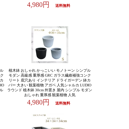
4,980円
送料無料
プル
植木鉢 おしゃれ かっこいい モノトーン シンプル
ンク
モダン 高級感 重厚感 GRC ガラス繊維補強コンク
鉢カ
リート 底穴あり インテリア ドライガーデン 鉢カ
IO
バー 大きい 観葉植物 アガベ 人気シャルカ LUDIO
プル
ラウンド 植木鉢 30cm 外置き 屋内 シンプル モダン
おしゃれ 重厚感 観葉植物 人気
4,980円
送料無料