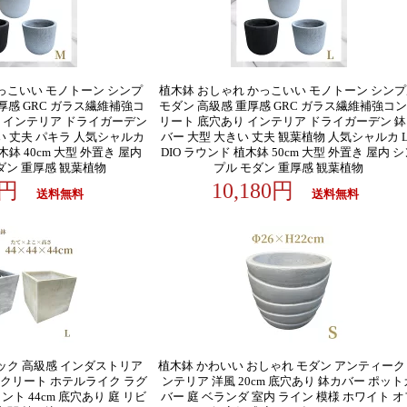
っこいい モノトーン シンプ
植木鉢 おしゃれ かっこいい モノトーン シン
厚感 GRC ガラス繊維補強コ
モダン 高級感 重厚感 GRC ガラス繊維補強コ
 インテリア ドライガーデン
リート 底穴あり インテリア ドライガーデン 
い 丈夫 パキラ 人気シャルカ
バー 大型 大きい 丈夫 観葉植物 人気シャルカ 
木鉢 40cm 大型 外置き 屋内
DIO ラウンド 植木鉢 50cm 大型 外置き 屋内 
ダン 重厚感 観葉植物
プル モダン 重厚感 観葉植物
80円
10,180円
送料無料
送料無料
ック 高級感 インダストリア
植木鉢 かわいい おしゃれ モダン アンティーク
クリート ホテルライク ラグ
ンテリア 洋風 20cm 底穴あり 鉢カバー ポット
ト 44cm 底穴あり 庭 リビ
バー 庭 ベランダ 室内 ライン 模様 ホワイト オ