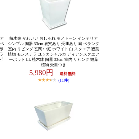
リア
植木鉢 かわいい おしゃれ モノトーン インテリア
 ベ
シンプル 陶器 33cm 底穴あり 受皿あり 庭 ベランダ
形
室内 リビング 玄関 中庭 ホワイト 白 スクエア 観葉
ラ
植物 モンステラ ユッカシャルカ ディアンスクエア
リビ
ーポット LL 植木鉢 陶器 33cm 室内 リビング 観葉
植物 受皿つき
5,980円
送料無料
(11件)