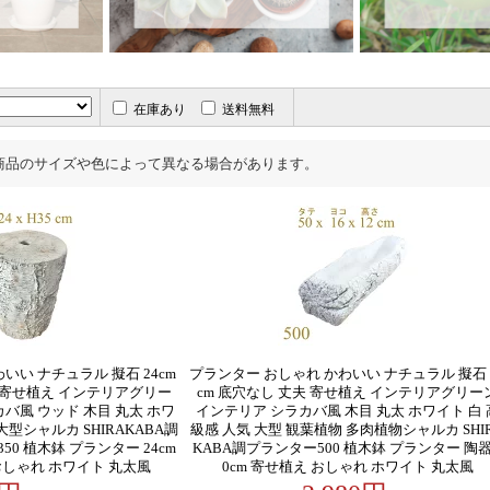
在庫あり
送料無料
商品のサイズや色によって異なる場合があります。
いい ナチュラル 擬石 24cm
プランター おしゃれ かわいい ナチュラル 擬石 
 寄せ植え インテリアグリー
cm 底穴なし 丈夫 寄せ植え インテリアグリー
バ風 ウッド 木目 丸太 ホワ
インテリア シラカバ風 木目 丸太 ホワイト 白 
大型シャルカ SHIRAKABA調
級感 人気 大型 観葉植物 多肉植物シャルカ SHI
50 植木鉢 プランター 24cm
KABA調プランター500 植木鉢 プランター 陶器
おしゃれ ホワイト 丸太風
0cm 寄せ植え おしゃれ ホワイト 丸太風