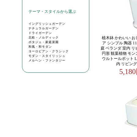
植木鉢 かわいい お
ア シンプル 陶器 1
庭 ベランダ 室内 リ
円形 観葉植物 モン
ウルトールポット LL 
内 リビング
5,1