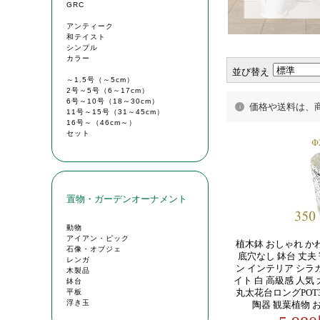
並び替え
価格や送料は、
植木鉢 おしゃれ かわ
底穴なし 鉢台 丈夫
ン インテリア シラカ
イト 白 高級感 人気 
丸太花台ロングPOT3
陶器 観葉植物 