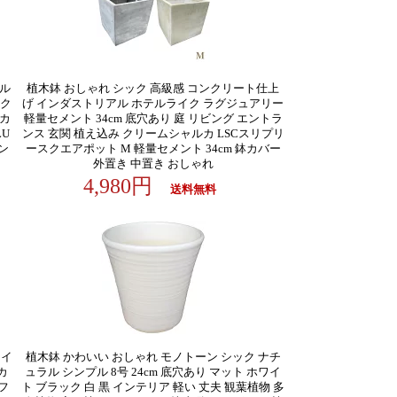
プル
植木鉢 おしゃれ シック 高級感 コンクリート仕上
ンク
げ インダストリアル ホテルライク ラグジュアリー
鉢カ
軽量セメント 34cm 底穴あり 庭 リビング エントラ
LU
ンス 玄関 植え込み クリームシャルカ LSCスリプリ
シン
ースクエアポット M 軽量セメント 34cm 鉢カバー
外置き 中置き おしゃれ
4,980円
送料無料
 イ
植木鉢 かわいい おしゃれ モノトーン シック ナチ
カ
ュラル シンプル 8号 24cm 底穴あり マット ホワイ
フ
ト ブラック 白 黒 インテリア 軽い 丈夫 観葉植物 多