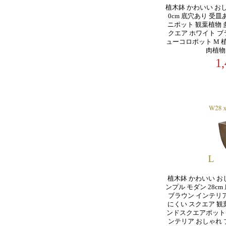
植木鉢 かわいい おし
0cm 底穴あり 受
ニポット 観葉植物 
クエア ホワイト ブ
ューコロポット M 植
肉植物
1
植木鉢 かわいい お
ンプル モダン 28c
ブラウン インテリア
にくい スクエア 観
ンドスクエアポット 植
ンテリア おしゃれ 