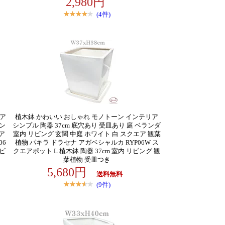
2,980円
(4件)
リア
植木鉢 かわいい おしゃれ モノトーン インテリア
ラン
シンプル 陶器 37cm 底穴あり 受皿あり 庭 ベランダ
ア
室内 リビング 玄関 中庭 ホワイト 白 スクエア 観葉
06
植物 パキラ ドラセナ アガベシャルカ RYP06W ス
リビ
クエアポット L 植木鉢 陶器 37cm 室内 リビング 観
葉植物 受皿つき
5,680円
送料無料
(9件)