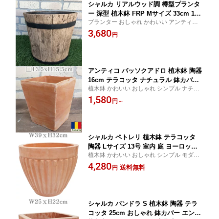
シャルカ リアルウッド調 樽型プランタ
ー 深型 植木鉢 FRP Mサイズ 33cm 11
プランター おしゃれ かわいい アンティー
号 大きい 大型 木目調 軽い
ク FRP 33cm 底穴あり 深型 深い 軽い 軽量
3,680
円
丈夫 外置き 玄関 ウッド調 木目 切株 アメリ
カン 観葉植物 ガジュマル パキラ ラベンダ
ー 花 多肉
アンティコ バッソクアドロ 植木鉢 陶器
16cm テラコッタ ナチュラル 鉢カバー
植木鉢 かわいい おしゃれ シンプル ナチュ
寒暖に強い 数量限定
ラル ニュアンス 16cm 底穴あり 外置き 庭
1,580
円
～
置き 室内用 外用 ハンドメイド 素焼き ブラ
ウン 人気 ハーブ 多肉植物 サボテン ラベン
ダー
シャルカ ペトレリ 植木鉢 テラコッタ
陶器 Lサイズ 13号 室内 庭 ヨーロッパ
植木鉢 かわいい おしゃれ シンプル モダン
風 北欧 アンティーク
陶器 テラコッタ 13号 底穴あり 庭 ベランダ
4,280
送料無料
円
リビング 外 花 寄せ植え 植物 洋風 オスロ
北欧 鉢カバー 耐寒 丈夫 ハンドメイド ブラ
ウン
シャルカ パンドラ S 植木鉢 陶器 テラ
コッタ 25cm おしゃれ 鉢カバー エント