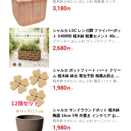
植木鉢 かわいい おしゃれ 高級感 インテリ
ランス 庭 人気
ア ナチュラル シンプル 25cm 底穴あり ス
3,180
円
クエア 角型 外置き 庭 玄関 ベランダ ガーデ
ニング 室内 観葉植物 オリーブ 寄せ植え 花
ブラウン
シャルカ LSC レンガ調 ファイバーポッ
ト S400RB 植木鉢 軽量セメント 40cm
プランター おしゃれ ヴィンテージ アンテ
外置き ベランダ 庭 寄せ植え 丈夫
ィーク ナチュラル インテリア アメリカン
2,680
円
～
底穴あり 角型 四角 丈夫 鉢カバー ベランダ
草花 多肉植物 観葉植物 寄せ植え レンガ調
レンガ風
シャルカ ポットフィート ハート クリー
ム 植木鉢 鉢台 害虫予防 根痛み防止 排
植木鉢 かわいい おしゃれ 擬石 ハート 耐重
水
性 排水 害虫予防 鉢割れ防止 根痛み防止 鉢
1,980
円
～
台 鉢石 置き石 排水 敷石 カラフル カスタム
自由 インテリア ガーデニング 観葉植物
シャルカ サンドラウンドポット 植木鉢
陶器 14cm 5号 外置き インテリア おし
植木鉢 かわいい おしゃれ かっこいい シッ
ゃれ ブラウン 耐寒
ク シンプル モダン 14cm 5号 底穴あり 庭置
1,980
円
き 中置き 茶色 ブラウン インテリア デザイ