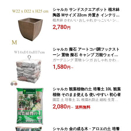
シャルカ サンドスクエアポット 植木鉢
陶器 Mサイズ 22cm 外置き インテリア
植木鉢 かわいい おしゃれ かっこいい シッ
おしゃれ ブラウン 人気 割れにくい
ク シンプル モダン 22cm 底穴あり 庭置き
2,780
円
中置き 茶色 ブラウン インテリア デザイン
寒さに強い 割れにくい スクエア 観葉植物
花 パキラ
シャルカ 擬石 アートコバ調フックスト
ーン 置物 擬石 キャンプ 万能ウェイト
ガーデニング 置物 レンガ おしゃれ かわい
重り 重し
い マルチウエイト 万能ウエイト フック付
1,580
円
～
き キャンプ テント 固定 おさえ おもり 土台
重し 安定 アウトドア テント タープ ペグ固
定 シェード
シャルカ 観葉植物の土 培養土 10L 観葉
植物 そのまま使える 使いやすい 初心者
園芸 土 培養土 1L 根腐れ防止 細粒 生育安定
根張り促進 よく育つ ミニポット 観葉植物
2,080
送料無料
円
～
多肉植物 パキラ アガベ ドラセナ ユッカ 鉢
植え 植え替え 水はけ 通気性 そのまま使え
る 初心者
シャルカ 金の成る木・アロエの土 培養