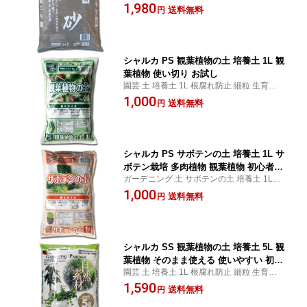
粧砂 水槽 自然砂 砂場 砂遊び 鉢植え プラン
1,980
送料無料
円
ター 盆栽鉢 アクアリウム 盆栽 松 モミジ サ
ボテン 多肉植物 水生植物 無菌 安全
シャルカ PS 観葉植物の土 培養土 1L 観
葉植物 使い切り お試し
園芸 土 培養土 1L 根腐れ防止 細粒 生育安定
根張り促進 よく育つ ミニポット 観葉植物
1,000
送料無料
円
多肉植物 サボテン 鉢植え 植え替え 水はけ
通気性 お試し 使い切り そのまま使える 初
心者
シャルカ PS サボテンの土 培養土 1L サ
ボテン栽培 多肉植物 観葉植物 初心者向
ガーデニング 土 サボテンの土 培養土 1L 根
け 使い切り
腐れ防止 発根促進 生育安定 サボテン栽培
1,000
送料無料
円
多肉植物 植え替え 発根用 観葉植物 水はけ
使い切り 通気性抜群 無臭 使いやすい 初心
者向け
シャルカ SS 観葉植物の土 培養土 5L 観
葉植物 そのまま使える 使いやすい 初心
園芸 土 培養土 1L 根腐れ防止 細粒 生育安定
者
根張り促進 よく育つ ミニポット 観葉植物
1,590
送料無料
円
多肉植物 パキラ アガベ ドラセナ ユッカ 鉢
植え 植え替え 水はけ 通気性 そのまま使え