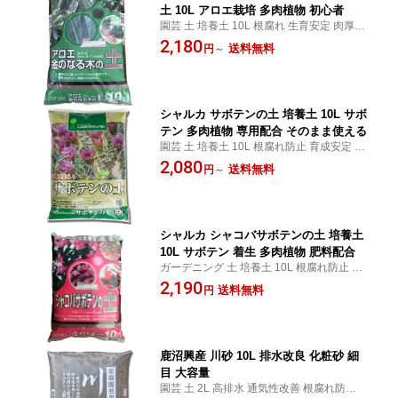
土 10L アロエ栽培 多肉植物 初心者
園芸 土 培養土 10L 根腐れ 生育安定 肉厚ア
ロエ ベランダ 鉢植え プランター 庭 水はけ
2,180
送料無料
円
～
多肉植物 通気性 初心者 そのまま使える 金
の成る木 アロエ サボテン アガベ ガステリ
ア
シャルカ サボテンの土 培養土 10L サボ
テン 多肉植物 専用配合 そのまま使える
園芸 土 培養土 10L 根腐れ防止 育成安定 水
はけ 専用配合 よく育つ サボテン 柱サボテ
2,080
送料無料
円
～
ン ウチワサボテン マミラリア エアプラン
ツ パキラ アガベ ガジュマル 多肉植物 鉢植
え
シャルカ シャコバサボテンの土 培養土
10L サボテン 着生 多肉植物 肥料配合
ガーデニング 土 培養土 10L 根腐れ防止 花
付き向上 生育安定 扱いやすい シャコバサ
2,190
送料無料
円
ボテン サボテン カニサボテン バニーカク
タス 水はけがいい 専用配合 初心者 そのま
ま使える
鹿沼興産 川砂 10L 排水改良 化粧砂 細
目 大容量
園芸 土 2L 高排水 通気性改善 根腐れ防止 化