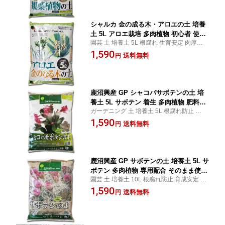
る 初心者
シャルカ 金の成る木・アロエの土 培養
土 5L アロエ栽培 多肉植物 初心者 使い
園芸 土 培養土 5L 根腐れ 生育安定 肉厚アロ
やすい
エ ベランダ 鉢植え プランター 庭 水はけ 多
1,590
送料無料
円
肉植物 通気性 初心者 そのまま使える 金の
成る木 アロエ サボテン アガベ ガステリア
鹿沼興産 GP シャコバサボテンの土 培
養土 5L サボテン 着生 多肉植物 肥料配
ガーデニング 土 培養土 5L 根腐れ防止 花付
合
き向上 生育安定 扱いやすい シャコバサボ
1,590
送料無料
円
テン サボテン カニサボテン バニーカクタ
ス 水はけがいい 専用配合 初心者 そのまま
使える
鹿沼興産 GP サボテンの土 培養土 5L サ
ボテン 多肉植物 専用配合 そのまま使え
園芸 土 培養土 10L 根腐れ防止 育成安定 水
る
はけ 専用配合 よく育つ サボテン 柱サボテ
1,590
送料無料
円
ン ウチワサボテン マミラリア エアプラン
ツ パキラ アガベ ガジュマル 多肉植物 鉢植
え