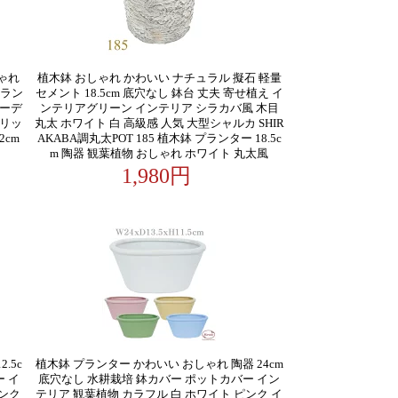
ゃれ
植木鉢 おしゃれ かわいい ナチュラル 擬石 軽量
トラン
セメント 18.5cm 底穴なし 鉢台 丈夫 寄せ植え イ
ガーデ
ンテリアグリーン インテリア シラカバ風 木目
 リッ
丸太 ホワイト 白 高級感 人気 大型シャルカ SHIR
2cm
AKABA調丸太POT 185 植木鉢 プランター 18.5c
m 陶器 観葉植物 おしゃれ ホワイト 丸太風
1,980円
.5c
植木鉢 プランター かわいい おしゃれ 陶器 24cm
 イ
底穴なし 水耕栽培 鉢カバー ポットカバー イン
ピンク
テリア 観葉植物 カラフル 白 ホワイト ピンク イ