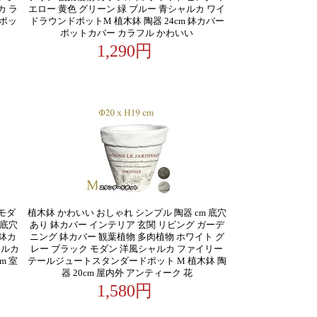
カ ラ
エロー 黄色 グリーン 緑 ブルー 青シャルカ ワイ
 ポッ
ドラウンドポットM 植木鉢 陶器 24cm 鉢カバー
ポットカバー カラフル かわいい
1,290円
モダ
植木鉢 かわいい おしゃれ シンプル 陶器 cm 底穴
 底穴
あり 鉢カバー インテリア 玄関 リビング ガーデ
 鉢カ
ニング 鉢カバー 観葉植物 多肉植物 ホワイト グ
ャルカ
レー ブラック モダン 洋風シャルカ ファイリー
m 室
テールジュートスタンダードポット M 植木鉢 陶
器 20cm 屋内外 アンティーク 花
1,580円