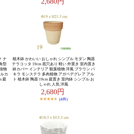
2,680円
 ナ
植木鉢 かわいい おしゃれ シンプル モダン 陶器
角型
テラコッタ 19cm 底穴あり 軽い 外置き 室内置き
葉植物
鉢カバー インテリア 観葉植物 洋風 ブラウン パ
ャルカ
キラ モンステラ 多肉植物 アガベデグレア アル
m 庭
ト 植木鉢 陶器 19cm 庭置き 室内鉢 シンプル お
しゃれ 人気 洋風
2,680円
(4件)