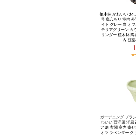
植木鉢 かわいい おし
号 底穴あり 室内 外
イト グレー 白 オ
テリアグリーン カ
リンダー 植木鉢 陶器
内 観
ガーデニング プラン
わいい 西洋風 洋風 
ア 庭 玄関 室内 寄
オラ ラベンダー 