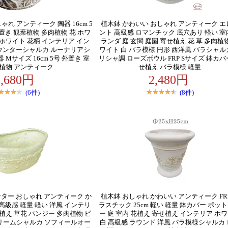
ゃれ アンティーク 陶器 16cm 5
植木鉢 かわいい おしゃれ アンティーク エ
置き 観葉植物 多肉植物 花 ホワ
ント 高級感 ロマンチック 底穴あり 軽い 室
フホワイト 花柄 インテリア イン
ランダ 庭 玄関 庭園 寄せ植え 花 草 多肉植
ウンターシャルカ ルーナリアシ
ワイト 白 バラ模様 円形 西洋風 バラシャル
 Mサイズ 16cm 5号 外置き 室
リシャ調 ローズボウル FRP Sサイズ 鉢カバ
葉植物 アンティーク
せ植え バラ模様 軽量
1,680円
2,480円
(6件)
(8件)
ター おしゃれ アンティーク か
植木鉢 おしゃれ かわいい アンティーク FR
高級感 軽量 軽い 洋風 インテリ
ラスチック 25cm 軽い 軽量 鉢カバー ポッ
せ植え 草花 パンジー 多肉植物 ビ
ー 庭 室内 花植え 寄せ植え インテリア ホ
クリームシャルカ ソフィールオー
白 高級感 ラウンド 洋風 バラ模様シャルカ