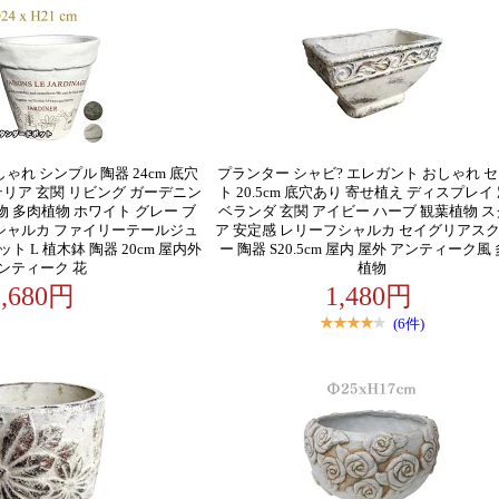
ゃれ シンプル 陶器 24cm 底穴
プランター シャビ? エレガント おしゃれ 
テリア 玄関 リビング ガーデニン
ト 20.5cm 底穴あり 寄せ植え ディスプレイ
物 多肉植物 ホワイト グレー ブ
ベランダ 玄関 アイビー ハーブ 観葉植物 
風シャルカ ファイリーテールジュ
ア 安定感 レリーフシャルカ セイグリアス
 L 植木鉢 陶器 20cm 屋内外
ー 陶器 S20.5cm 屋内 屋外 アンティーク風
ンティーク 花
植物
2,680円
1,480円
(6件)