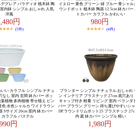
ベデグレア パラディオ 植木鉢 陶
イエロー 黄色 グリーン 緑 ブルー 青シャル
玄関 室内鉢 シンプル おしゃれ 人気
ウンドポット 植木鉢 陶器 12.5cm 鉢カバー
洋風
トカバー カラフル かわいい
2,480円
980円
(5件)
(4件)
わいい カラフル シンプル ナチュ
プランター シンプル ナチュラル おしゃれ 
穴なし 室内 玄関 鉢カバー ポッ
ン インテリア プラスチック 27cm 底穴あり
観葉植物 多肉植物 寄せ植え ピン
キャップ付き 軽量 リビング 室内 ベランダ
 黄色 水色シャルカ ワイドラウン
バー ブラウン グリーン 持ち運びやすいシ
 Sサイズ 20cm 室内 鉢カバー
DP.ラウンドリムポット25 プラスチック 27c
 カラフル パステル
内 庭 鉢カバー シンプル 軽い
990円
1,980円