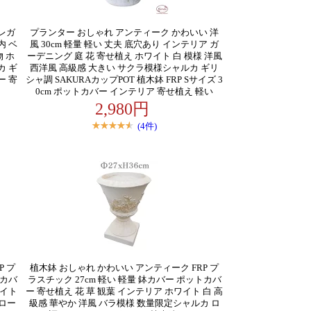
レガ
プランター おしゃれ アンティーク かわいい 洋
内 ベ
風 30cm 軽量 軽い 丈夫 底穴あり インテリア ガ
物 ホ
ーデニング 庭 花 寄せ植え ホワイト 白 模様 洋風
カ ギ
西洋風 高級感 大きい サクラ模様シャルカ ギリ
ー 寄
シャ調 SAKURAカップPOT 植木鉢 FRP Sサイズ 3
0cm ポットカバー インテリア 寄せ植え 軽い
2,980円
(4件)
P プ
植木鉢 おしゃれ かわいい アンティーク FRP プ
トカバ
ラスチック 27cm 軽い 軽量 鉢カバー ポットカバ
ワイト
ー 寄せ植え 花 草 観葉 インテリア ホワイト 白 高
 ロー
級感 華やか 洋風 バラ模様 数量限定シャルカ ロ