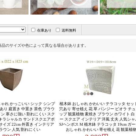
在庫あり
送料無料
商品のサイズや色によって異なる場合があります。
しゃれ かっこいい シック シンプ
植木鉢 おしゃれ かわいい テラコッタ セッ
底穴あり 庭置き 中置き 茶色 ブラウ
穴あり 寄せ植え 花 草 パンジー ビオラ チ
イン 寒さに強い 割れにくい スク
ップ 観葉植物 素焼き ブラウン ホワイト 白
パキラシャルカ サンドスクエアポ
ー スクエア インテリア 洋風 丈夫 人気シ
サイズ 22cm 外置き インテリア
SJヘンボス M 植木鉢 テラコッタ 19cm ガ
ラウン 人気 割れにくい
おしゃれ かわいい 寄せ植え 花 観葉植