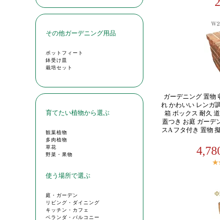
ガーデニング 置物 
れ かわいい レンガ
箱 ボックス 耐久 
蓋つき お庭 ガーデ
スA フタ付き 置物 
4,7