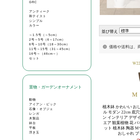
並び替え
価格や送料は、
植木鉢 かわいい お
ル モダン 22cm 
ン インテリア デザ
エア 観葉植物 花 
ット 植木鉢 陶器 M
おしゃれ ブ