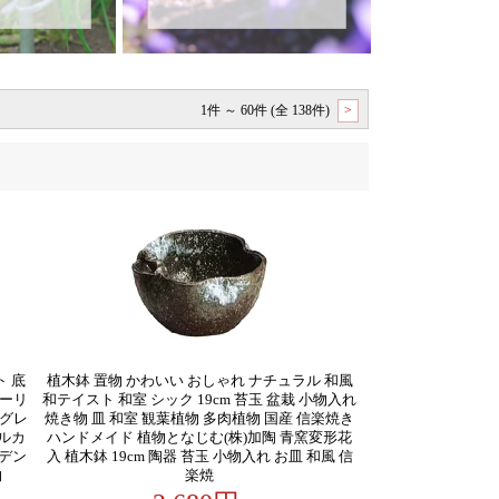
1件 ～ 60件 (全 138件)
>
ト 底
植木鉢 置物 かわいい おしゃれ ナチュラル 和風
ューリ
和テイスト 和室 シック 19cm 苔玉 盆栽 小物入れ
 グレ
焼き物 皿 和室 観葉植物 多肉植物 国産 信楽焼き
ャルカ
ハンドメイド 植物となじむ(株)加陶 青窯変形花
ーデン
入 植木鉢 19cm 陶器 苔玉 小物入れ お皿 和風 信
物
楽焼