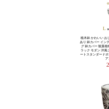
植木鉢 かわいい おし
あり 鉢カバー イン
グ 鉢カバー 観葉植
ラック モダン 洋
ートスタンダードポット
ア