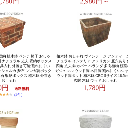
2,780円
2,980円～
収納 植木鉢 ベンチ 椅子 おしゃ
植木鉢 おしゃれ ヴィンテージ アンティーク
調 ナチュラル 丈夫 収納ボックス
チュラル インテリア アメリカン 底穴あり 
道具入れ 外置き可能 割れにくい
四角 丈夫 鉢カバー ベランダ 多肉植物 観
ンシャルカ 擬石 レンガ調ボック
ガジュマル ウッド調 木目調 割れにくいシ
擬石 収納ボックス 植木鉢 外置き
ウッド調ポット 植木鉢 GRC Sサイズ 18.5c
おしゃれ
玄関 木目 ウッド おしゃれ
80円
1,780円
送料無料
(4件)