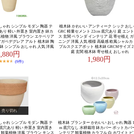
しゃれ シンプル モダン 陶器 テ
植木鉢 かわいい アンティーク シック おし
穴あり 軽い 外置き 室内置き 鉢カ
GRC 軽量セメント 22cm 底穴あり 庭 エン
葉植物 洋風 ブラウン エケベリア
ス 玄関 ベランダ インテリア 花 寄せ植え 
アガベデグレア アルト 植木鉢 陶
ニング 洋風 人気 模様 高級感 欧風シャルカ
室内鉢 シンプル おしゃれ 人気 洋風
プルスクエアポット 植木鉢 GRCMサイズ 2
庭 玄関 植木鉢 寄せ植え おしゃれ
2,880円
1,980円
(9件)
売り切れ
しゃれ シンプル モダン 陶器 テ
植木鉢 プランター かわいい おしゃれ 陶器 12
号 底穴あり 軽い 外置き 室内置き
m 底穴なし 水耕栽培 鉢カバー ポットカバー
 観葉植物 洋風 ブラウン モンス
ンテリア 観葉植物 カラフル 白 ホワイト 