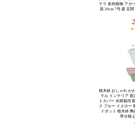
テラ 多肉植物 アガ
器 20cm 7号 庭 
植木鉢 おしゃれ か
ラル インテリア 底
トカバー 水耕栽培 
ク ブルー イエロー
ドポット 植木鉢 陶器
寄せ植え