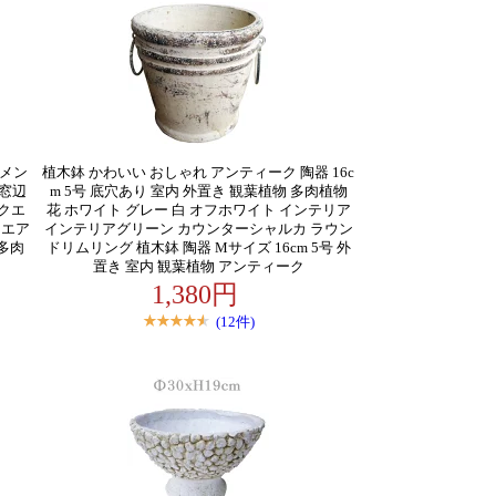
セメン
植木鉢 かわいい おしゃれ アンティーク 陶器 16c
 窓辺
m 5号 底穴あり 室内 外置き 観葉植物 多肉植物
スクエ
花 ホワイト グレー 白 オフホワイト インテリア
クエア
インテリアグリーン カウンターシャルカ ラウン
 多肉
ドリムリング 植木鉢 陶器 Mサイズ 16cm 5号 外
置き 室内 観葉植物 アンティーク
1,380円
(12件)