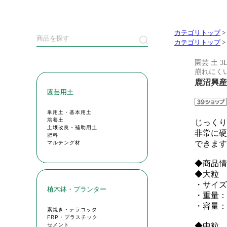
カテゴリトップ
>
カテゴリトップ
>
園芸 土 
崩れにくい
鹿沼興産 
じっくり
非常に硬
できます
◆商品情
◆大粒
・サイズ：
・重量：約
・容量：
◆中粒