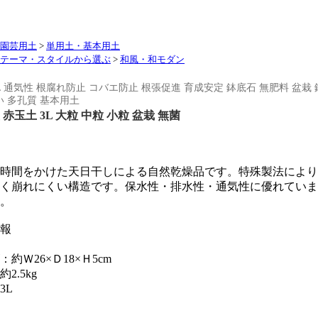
園芸用土
>
単用土・基本用土
テーマ・スタイルから選ぶ
>
和風・和モダン
3L 通気性 根腐れ防止 コバエ防止 根張促進 育成安定 鉢底石 無肥料 盆栽
 多孔質 基本用土
赤玉土 3L 大粒 中粒 小粒 盆栽 無菌
時間をかけた天日干しによる自然乾燥品です。特殊製法により
く崩れにくい構造です。保水性・排水性・通気性に優れていま
。
報
約Ｗ26×Ｄ18×Ｈ5cm
2.5kg
3L