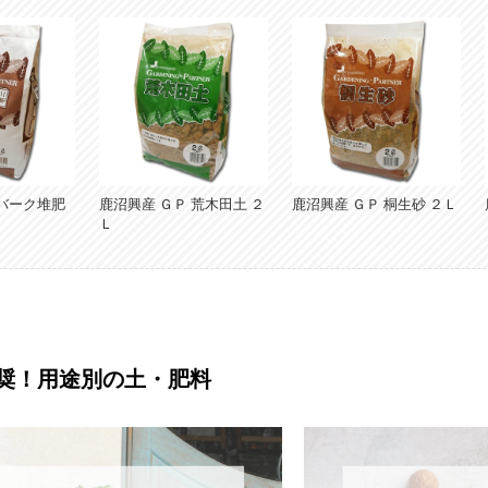
バーク堆肥
鹿沼興産 ＧＰ 荒木田土 ２
鹿沼興産 ＧＰ 桐生砂 ２Ｌ
Ｌ
奨！用途別の土・肥料