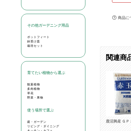
商品に
関連商
鹿沼興産 ＧＰ