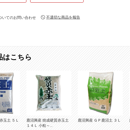
不適切な商品を報告
ついてのお問い合わせ
品はこちら
 赤玉土 ５Ｌ
鹿沼興産 焼成硬質赤玉土
鹿沼興産 ＧＰ鹿沼土 ３Ｌ
１４Ｌ 小粒～...