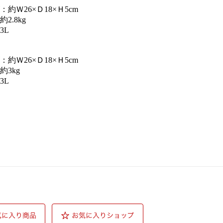
約Ｗ26×Ｄ18×Ｈ5cm
2.8kg
3L
約Ｗ26×Ｄ18×Ｈ5cm
約3kg
3L