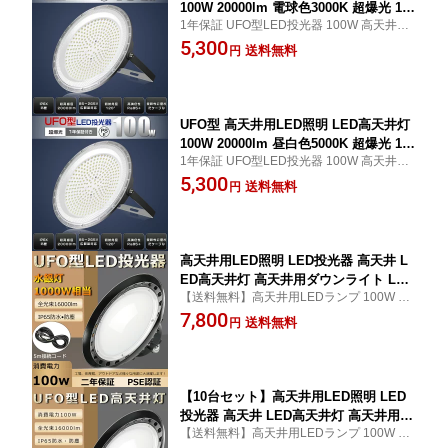
100W 20000lm 電球色3000K 超爆光 100
1年保証 UFO型LED投光器 100W 高天井照
0W水銀灯相当 85V-265V対応 180°自由
明 LED 工場用LED照明器具 100V/200V 高
5,300
調整 吊り下げ式 LED高天井照明 高天井
送料無料
円
天井灯 高天井 LED 照明 ワークライト 1.5M
照明 LED LED投光器 LEDハイベイライ
コード付き 水銀灯代替えLED 倉庫照明 舞
ト 工場 倉庫 駐車場用 高天井照明 省エ
台照明 壁掛け照明
ネ 長寿命 作業灯 LED作業ライト 省エ
ネ
UFO型 高天井用LED照明 LED高天井灯
100W 20000lm 昼白色5000K 超爆光 100
1年保証 UFO型LED投光器 100W 高天井照
0W水銀灯相当 85V-265V対応 180°自由
明 LED 工場用LED照明器具 100V/200V 高
5,300
調整 吊り下げ式 LED高天井照明 高天井
送料無料
円
天井灯 高天井 LED 照明 ワークライト 1.5M
照明 LED LED投光器 LEDハイベイライ
コード付き 水銀灯代替えLED 倉庫照明 舞
ト 工場 倉庫 駐車場用 高天井照明 省エ
台照明 壁掛け照明
ネ 長寿命 作業灯 LED作業ライト PSE
認証済
高天井用LED照明 LED投光器 高天井 L
ED高天井灯 高天井用ダウンライト LED
【送料無料】高天井用LEDランプ 100W ME
高天井照明 100W 水銀灯1000W相当 超
ANWELL電源採用 5m配線コード付属 LED
7,800
爆光16000lm LED 水銀灯 ハイベイライ
送料無料
円
チップ340個搭載し、水銀灯1000W相当に
ト 高天井用ライト 高天井用投光器 高天
達します!様々な場所でも満足！工場、体育
井用照明器具 天井吊り下げ 水銀灯代替
館、駐車場、倉庫などに最適
円型 UFO型 工場 倉庫 体育館照明【二
年保証】
【10台セット】高天井用LED照明 LED
投光器 高天井 LED高天井灯 高天井用ダ
【送料無料】高天井用LEDランプ 100W ME
ウンライト LED高天井照明 100W 水銀