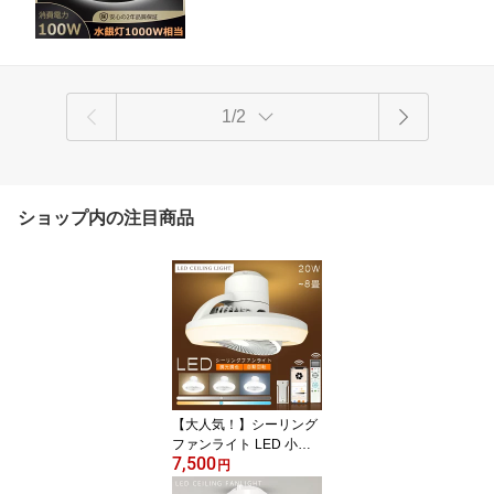
井用照明器具 天井吊り下げ 水銀灯代替
様々な場所でも満足！
円型 UFO型 工場 倉庫 体育館【二年保
証】
1/2
ショップ内の注目商品
【大人気！】シーリング
ファンライト LED 小型
7,500
首振り 自動回転 調光調
円
色 常夜灯 正逆回転 6畳 8