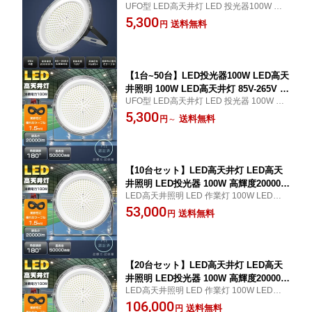
UFO型 LED高天井灯 LED 投光器100W ハ
m 1.5Mコード付き 180°自由調整 円盤型
イベイライト LED水銀ランプ 200LM/W高
5,300
高天井灯 UFO型LED高天井灯 LEDハイ
送料無料
円
輝度 高演色Ra85 体育館 展覧会 駐車場 運
ベイライト LED投光器 LED作業灯 高天
動場 工場 倉庫 高天井照明 無騒音 電磁波障
井照明器具 高天井LEDランプ 水銀灯代
害なし 防虫 1年保証
替えLED 体育館 倉庫照明 舞台照明 PS
E認証済
【1台~50台】LED投光器100W LED高天
井照明 100W LED高天井灯 85V-265V 10
UFO型 LED高天井灯 LED 投光器 100W ハ
00W水銀灯相当 20000lm 1.5Mコード付
イベイライト LED水銀ランプ 200LM/W高
5,300
き 180°自由調整 円盤型 高天井灯 UFO
送料無料
円
～
輝度 高演色Ra85 体育館 展覧会 駐車場 運
型 LEDハイベイライト LED作業灯 高天
動場 工場 倉庫 高天井照明 無騒音 電磁波障
井照明器具 高天井LEDランプ 水銀灯代
害なし 防虫 1年保証
替えLED 体育館 倉庫照明 舞台照明 PS
E認証済
【10台セット】LED高天井灯 LED高天
井照明 LED投光器 100W 高輝度20000l
LED高天井照明 LED 作業灯 100W LED投光
m UFO型 1000W水銀灯相当 電球色 昼
器 100W 1.5Mコード付き 作業灯 LED 100
53,000
白色 昼光色 IP6X防水防塵 LEDハイベイ
送料無料
円
W 極薄型 体育館用 倉庫照明 駐車場灯 防犯
ライト 100V 200V サーチライト ワーク
灯 舞台照明 超高輝度 高演色Ra>85 優れた
ライト 高天井照明 LED 高天井用LED照
放熱性 送料無料
明 体育館 展覧会 駐車場 工場 倉庫 高天
井照明
【20台セット】LED高天井灯 LED高天
井照明 LED投光器 100W 高輝度20000l
LED高天井照明 LED 作業灯 100W LED投光
m UFO型 1000W水銀灯相当 電球色 昼
器 100W 1.5Mコード付き 作業灯 LED 100
106,000
白色 昼光色 IP6X防水防塵 LEDハイベイ
送料無料
円