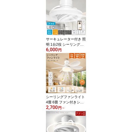
畳 20W 4000lm ファン付
き照明 ファン付きシーリ
ングライト サーキュレー
ターライト リモコン付き
天井扇風機 おしゃれ キ
ッチン 寝室 玄関 脱衣所
洗面所 トイレ 子供部屋
サーキュレーター付き 照
明 1台2役 シーリングフ
6,000
ァンライト LED 6畳 8畳
円
調光 調色 スイング 常夜
灯付き タイマー シーリ
ングライト ファン付きシ
ーリングライト 天井ファ
ンライト LEDサーキュレ
ーター キッチン トイレ
脱衣所 照明器具 Alexa対
応 遠隔操作 リモコン 新
シーリングファンライト
生活
4畳 6畳 ファン付きシー
2,700
リングライト シーリング
円
～
ファン LEDシーリングラ
イト 扇風機付きシーリン
グライト Alexa対応 スマ
ホ操作 リモコン付き DC