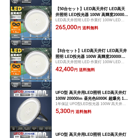
体育館 展覧会 駐車場 工場 倉庫 高天井
照明
【50台セット】LED高天井灯 LED高天
井照明 LED投光器 100W 高輝度20000l
LED高天井照明 LED 作業灯 100W LED投光
m UFO型 1000W水銀灯相当 電球色 昼
器 100W 1.5Mコード付き 作業灯 LED 100
265,000
白色 昼光色 IP6X防水防塵 LEDハイベイ
送料無料
円
W 極薄型 体育館用 倉庫照明 駐車場灯 防犯
ライト 100V 200V サーチライト ワーク
灯 舞台照明 超高輝度 高演色Ra>85 優れた
ライト 高天井照明 LED 高天井用LED照
放熱性 送料無料
明 体育館 展覧会 駐車場 工場 倉庫 高天
井照明
【8台セット】LED高天井灯 LED高天井
照明 LED投光器 100W 高輝度20000lm
LED高天井照明 LED 作業灯 100W LED投光
UFO型 1000W水銀灯相当 電球色 昼白色
器 100W 1.5Mコード付き 作業灯 LED 100
42,400
昼光色 IP6X防水防塵 LEDハイベイライ
送料無料
円
W 極薄型 体育館用 倉庫照明 駐車場灯 防犯
ト 100V 200V サーチライト ワークライ
灯 舞台照明 超高輝度 高演色Ra>85 優れた
ト 高天井照明 LED 高天井用LED照明
放熱性 送料無料
体育館 展覧会 駐車場 工場 倉庫 高天井
照明
UFO型 高天井用LED照明 LED高天井灯
100W 20000lm 昼光色6000K 超爆光 100
1年保証 UFO型LED投光器 100W 高天井照
0W水銀灯相当 85V-265V対応 180°自由
明 LED 工場用LED照明器具 100V/200V 高
5,300
調整 吊り下げ式 LED高天井照明 高天井
送料無料
円
天井灯 高天井 LED 照明 ワークライト 1.5M
照明 LED LED投光器 LEDハイベイライ
コード付き 水銀灯代替えLED 倉庫照明 舞
ト 工場 倉庫 駐車場用 高天井照明 省エ
台照明 壁掛け照明
ネ 長寿命 作業灯 LED作業ライト PSE
認証済
UFO型 高天井用LED照明 LED高天井灯