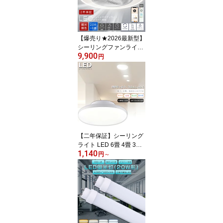
モーター 調光調色 無段
階風量調整 正逆回転 サ
ーキュレーター付き 工事
不要 E26口金 引掛シーリ
【爆売り★2026最新型】
ング
シーリングファンライト
9,900
導光板付き LED サーキ
円
ュレーター付きシーリン
グライト 照明 ライト 6畳
8畳 10畳 調光調色 おし
ゃれ ファン付き照明 照
明器具 天井照明 導光板
付き扇風機 DCモーター
常夜灯 正逆回転 スイン
グ 空気循環 工事不要 PS
【二年保証】シーリング
E認証済
ライト LED 6畳 4畳 3畳
1,140
小型シーリングライト L
円
～
ED 4.5畳 LEDシーリング
ライト 6畳 LED シーリン
グライト おしゃれ LED
シーリングライト 小型
薄型 丸型 照明 LEDシー
リング キッチン リビン
グ 玄関 階段 寝室 台所 廊