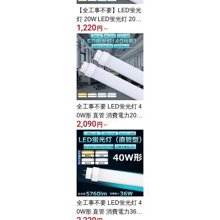
下 トイレ 消費電力10W
【全工事不要】LED蛍光
1300lm
灯 20W LED蛍光灯 20W
1,220
形 直管 LED 蛍光灯 20W
円
～
直管 蛍光灯 20形 LED蛍
光灯 20W型 直管 LED蛍
光灯 58cm LED蛍光灯 直
管 20W LED蛍光灯 直管
20W形 電球色 白色 昼白
色 昼光色 工事不要 グロ
ー式 インバーター式 ラ
ピッド式全部対応 FHF20
全工事不要 LED蛍光灯 4
FL20 FLR20
0W形 直管 消費電力20W
2,090
3200lm 口金 G13 管径T1
円
～
0 180度回転 1200mm 12
0cm グロー式 インバー
ター式 ラピッド式全部対
応 LED 40W 直管 直管LE
D蛍光灯 蛍光灯 40形 直
管 LED 蛍光灯 40W LED
直管 電源内蔵 長寿命 高
輝度 FHF32EX FL40 FL
全工事不要 LED蛍光灯 4
R40S 二年保証
0W形 直管 消費電力36W