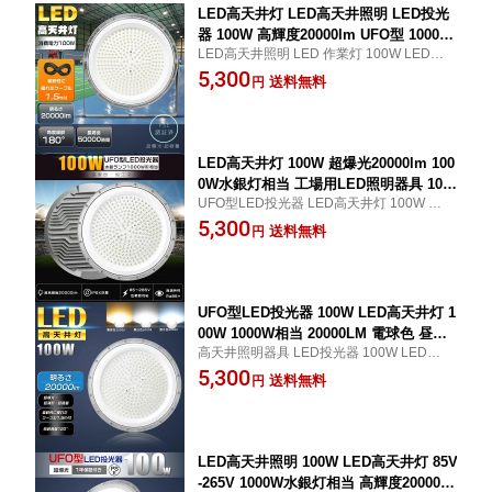
LED高天井灯 LED高天井照明 LED投光
器 100W 高輝度20000lm UFO型 1000W
LED高天井照明 LED 作業灯 100W LED投光
水銀灯相当 電球色 昼白色 昼光色 IP6X
器 100W 1.5Mコード付き 作業灯 LED 100
5,300
防水防塵 LEDハイベイライト 100V 200
送料無料
円
W 極薄型 体育館用 倉庫照明 駐車場灯 防犯
V サーチライト ワークライト 高天井照
灯 舞台照明 超高輝度 高演色Ra>85 優れた
明 LED 高天井用LED照明 体育館 展覧
放熱性 送料無料
会 駐車場 工場 倉庫 高天井照明 1.5Mコ
ード付き
LED高天井灯 100W 超爆光20000lm 100
0W水銀灯相当 工場用LED照明器具 100
UFO型LED投光器 LED高天井灯 100W サー
V/200V 高天井用LED照明 UFO型LED高
チライト LED作業灯 超薄型 円盤型 高天井
5,300
天井灯 100W LED高天井照明 LED投光
送料無料
円
灯 LED 夜間作業ランプ 広角120° 180°自由
器 100W 高天井灯 高天井照明器具 LED
調整 50000H長寿命 200LM/W高輝度 高演
ハイベイライト 1.5Mコード付き 180°自
色Ra>85 PSE認証済
由調整 ビーム角120度 LED作業灯 倉庫
照明 天井照明
UFO型LED投光器 100W LED高天井灯 1
00W 1000W相当 20000LM 電球色 昼白
高天井照明器具 LED投光器 100W LED作業
色 昼光色 投光器 LED LED高天井照明
灯 LED投光機 超薄型 円盤型 高天井灯 LED
5,300
高天井用LED照明 LED作業灯 ワークラ
送料無料
円
夜間作業ランプ 広角120° 180°自由調整 50
イト 作業灯 LED LEDハイベイライト 1
000H長寿命 200LM/W高輝度 高演色Ra>85
00V 200V 180°自由調整 50000H長寿命
PSE認証済 1年保証
高天井LED照明 工事現場 ACコード付
壁掛け照明
LED高天井照明 100W LED高天井灯 85V
-265V 1000W水銀灯相当 高輝度20000l