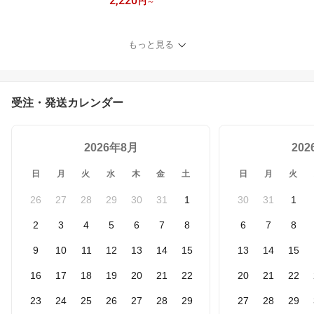
2,220
5760lm 口金 G13 T10 18
円
～
0度回転 1200mm 120cm
グロー式 インバーター式
ラピッド式全部対応 LED
もっと見る
40W 直管 直管LED蛍光
灯 蛍光灯 40形 直管 LED
蛍光灯 40W LED 直管 電
源内蔵 長寿命 高輝度 FH
受注・発送カレンダー
F32EX FL40 FLR40S 二
年保証
2026年8月
20
日
月
火
水
木
金
土
日
月
火
26
27
28
29
30
31
1
30
31
1
2
3
4
5
6
7
8
6
7
8
9
10
11
12
13
14
15
13
14
15
16
17
18
19
20
21
22
20
21
22
23
24
25
26
27
28
29
27
28
29