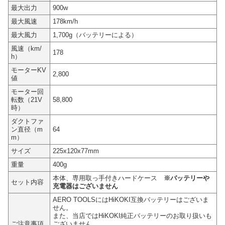
最大出力
900w
最大風速
178km/h
最大風力
1,700g（バッテリーによる）
風速（km/
178
h）
モーターKV
2,800
値
モーター回
転数（21V
58,800
時）
ダクトファ
ン直径（m
64
m）
サイズ
225x120x77mm
重量
400g
本体、専用取っ手付きハードケース
※バッテリーや
セット内容
充電器はございません
AERO TOOLSにはHiKOKI互換バッテリーはございま
せん。
また、当店ではHiKOKI純正バッテリーのお取り扱いも
ご注意事項
ございません。