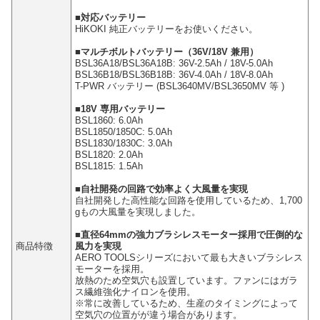
■対応バッテリー
HiKOKI 純正バッテリーをお使いください。
■マルチボルトバッテリー（36V/18V 兼用）
BSL36A18/BSL36A18B: 36V-2.5Ah / 18V-5.0Ah
BSL36B18/BSL36B18B: 36V-4.0Ah / 18V-8.0Ah
T-PWR バッテリー (BSL3640MV/BSL3650MV 等 )
■18V 専用バッテリー
BSL1860: 6.0Ah
BSL1850/1850C: 5.0Ah
BSL1830/1830C: 3.0Ah
BSL1820: 2.0Ah
BSL1815: 1.5Ah
■自社開発の回路で効率よく大風量を実現
自社開発した高性能な回路を使用しているため、1,700
gもの大風量を実現しました。
■直径64mmの強力ブラシレスモーター採用で圧倒的な
商品特徴
風力を実現
AERO TOOLSシリーズにおいて最も大きいブラシレス
モーターを採用。
放熱のため空気穴も設置しています。ファンにはガラ
ス繊維強化ナイロンを使用。
※常に改善しているため、生産のタイミングによって
空気穴の位置がが違う場合があります。