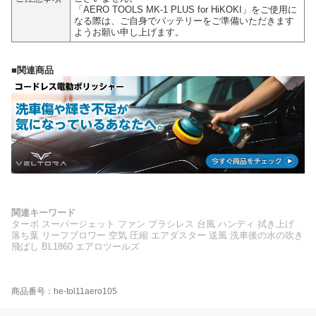
「AERO TOOLS MK-1 PLUS for HiKOKI」をご使用に
なる際は、ご自身でバッテリーをご準備いただきます
ようお願い申し上げます。
■関連商品
関連キーワード
ターボ スーパージェット ファン ブラシレス 台風 ハンディ 拭き上げ
落ち葉 リーフブロワー 空気 圧縮 エアダスター 送風 洗車後の水の吹き
飛ばし BL1860 エアロツールズ
商品番号：he-tol11aero105