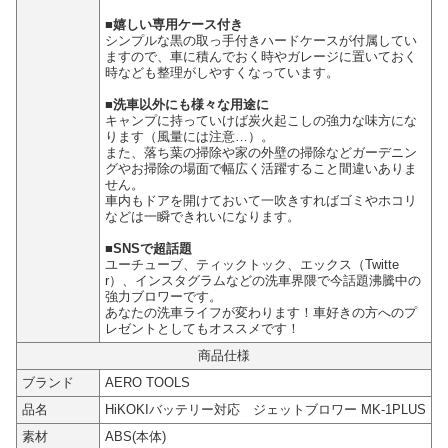
■嬉しい専用ケース付き
シンプルな黒の取っ手付きハードケースが付属してい
ますので、車に積んでおく時やガレージに置いておく
時なども整理がしやすくなっています。
■洗車以外にも様々な用途に
キャンプに持っていけば炭火起こしの強力な味方にな
ります（風量には注意…）。
また、落ち葉の掃除や家の外壁の掃除などガーデニン
グやお掃除の場面で幅広く活躍すること間違いありま
せん。
車内もドアを開けておいて一吹きすればゴミやホコリ
などは一瞬できれいになります。
■SNSで超話題
ユーチューブ、ティックトック、エックス（Twitte
r）、インスタグラムなどの洗車界隈で今話題沸騰中の
強力ブロワーです。
あなたの洗車ライフが変わります！車好きの方へのプ
レゼントとしてもオススメです！
商品仕様
ブランド
AERO TOOLS
品名
HiKOKIバッテリー対応 ジェットブロワー MK-1PLUS
素材
ABS(本体)