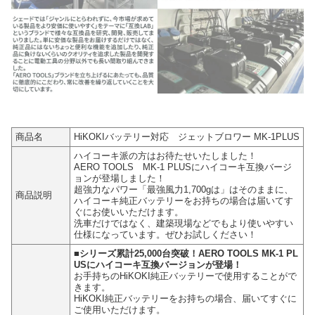
商品名
HiKOKIバッテリー対応 ジェットブロワー MK-1PLUS
ハイコーキ派の方はお待たせいたしました！
AERO TOOLS MK-1 PLUSにハイコーキ互換バージ
ョンが登場しました！
超強力なパワー「最強風力1,700gは」はそのままに、
商品説明
ハイコーキ純正バッテリーをお持ちの場合は届いてす
ぐにお使いいただけます。
洗車だけではなく、建築現場などでもより使いやすい
仕様になっています。ぜひお試しください！
■シリーズ累計25,000台突破！AERO TOOLS MK-1 PL
USにハイコーキ互換バージョンが登場！
お手持ちのHiKOKI純正バッテリーで使用することがで
きます。
HiKOKI純正バッテリーをお持ちの場合、届いてすぐに
ご使用いただけます。