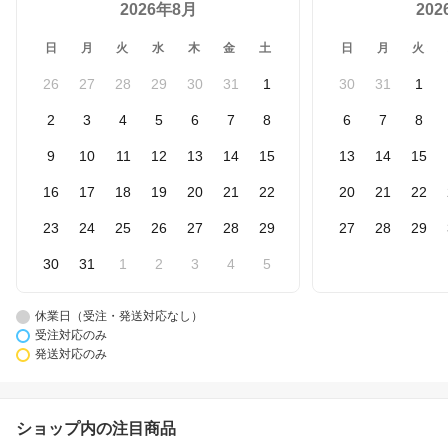
2026年8月
20
日
月
火
水
木
金
土
日
月
火
26
27
28
29
30
31
1
30
31
1
2
3
4
5
6
7
8
6
7
8
9
10
11
12
13
14
15
13
14
15
16
17
18
19
20
21
22
20
21
22
23
24
25
26
27
28
29
27
28
29
30
31
1
2
3
4
5
休業日（受注・発送対応なし）
受注対応のみ
発送対応のみ
ショップ内の注目商品