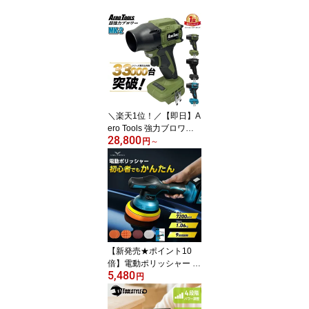
＼楽天1位！／【即日】A
ero Tools 強力ブロワー
28,800
MK-2 セット 洗車ブロワ
円
～
ー 金属製ファン マキタ
MAKITA 互換バッテリー
対応 ターボファン エア
ダスター 18V 小型 洗車
暴風 軽量 ブロアー エア
ロツールズ mk2 充電式
コードレス 水切り 除雪
【新発売★ポイント10
倍】電動ポリッシャー コ
5,480
ードレス 車 マキタバッ
円
テリー 18V対応 9段変速
最大7200RPM 研磨機 ダ