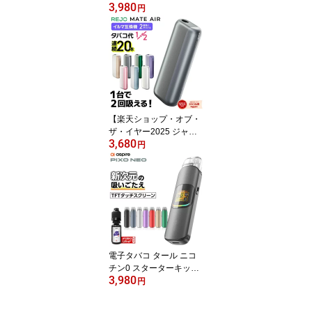
3,980
ル賞 受賞！ 】Resty SK1
円
アイコスイルマ互換機 2
度吸い 2回吸える シケモ
ク マシーン レスティ SK
1 IQOSイルマ互換機 イ
ルマ互換機 アイコス互換
機 電子タバコ 本体 加熱
式タバコ ランキング 連
続30本 イルマ用 IQOSIL
【楽天ショップ・オブ・
UMA用
ザ・イヤー2025 ジャン
3,680
ル賞 受賞！ 】REJO Mat
円
e Air メイトエアー アイ
コスイルマ互換機 2度吸
い 2回吸える アイコス互
換機 シケモク マシーン
最新 連続20本 IQOSイル
マ互換機 イルマ互換機
電子タバコ 本体 加熱式
タバコ ランキング IQOSI
電子タバコ タール ニコ
LUMA用
チン0 スターターキット
3,980
Aspie Pixo Neo 持ち運び
円
シーシャ 電子タバコ ベ
イプ 使い捨て 本体 アス