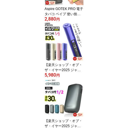
Aspire GOTEK PRO 電子
タバコ ベイプ 使い捨て
2,880
持ち運び シーシャ POD
円
スターターキット 本体
電子タバコ タール ニコ
チン0 ゴーテックプロ ゴ
ーテックPRO アスパイ
ア ポッド 水蒸気 おすす
め 電子タバコ VAPE ベイ
プ リキッド 禁煙 ニコチ
ンゼロ ノンニコチン コ
【楽天ショップ・オブ・
ンパクト
ザ・イヤー2025 ジャン
5,980
ル賞 受賞！ 】アイコス
円
イルマ互換機 2度吸い 2
回吸える アイコス互換機
シケモク マシーン 最新
連続30本 UWOO Tantra
タントラ IQOSイルマ互
換機 イルマ互換機 電子
タバコ 本体 加熱式タバ
コ ランキング イルマ用 I
【楽天ショップ・オブ・
QOSILUMA用
ザ・イヤー2025 ジャン