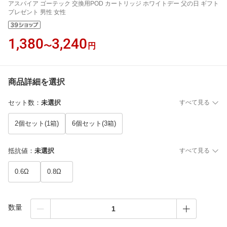
アスパイア ゴーテック 交換用POD カートリッジ ホワイトデー 父の日 ギフト
プレゼント 男性 女性
1,380
3,240
〜
円
商品詳細を選択
セット数
：
未選択
すべて見る
2個セット(1箱)
6個セット(3箱)
抵抗値
：
未選択
すべて見る
0.6Ω
0.8Ω
数量