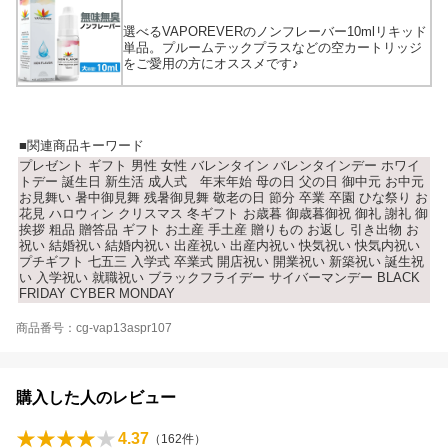
選べるVAPOREVERのノンフレーバー10mlリキッド
単品。プルームテックプラスなどの空カートリッジ
をご愛用の方にオススメです♪
■関連商品キーワード
プレゼント ギフト 男性 女性 バレンタイン バレンタインデー ホワイ
トデー 誕生日 新生活 成人式 年末年始 母の日 父の日 御中元 お中元
お見舞い 暑中御見舞 残暑御見舞 敬老の日 節分 卒業 卒園 ひな祭り お
花見 ハロウィン クリスマス 冬ギフト お歳暮 御歳暮御祝 御礼 謝礼 御
挨拶 粗品 贈答品 ギフト お土産 手土産 贈りもの お返し 引き出物 お
祝い 結婚祝い 結婚内祝い 出産祝い 出産内祝い 快気祝い 快気内祝い
プチギフト 七五三 入学式 卒業式 開店祝い 開業祝い 新築祝い 誕生祝
い 入学祝い 就職祝い ブラックフライデー サイバーマンデー BLACK
FRIDAY CYBER MONDAY
商品番号：cg-vap13aspr107
購入した人のレビュー
4.37
（
162
件）