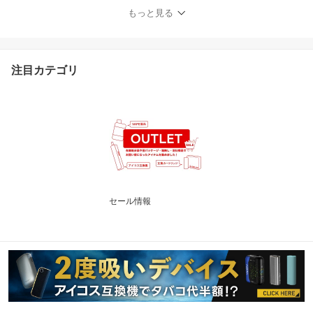
パイア ピクソー ネオ PO
もっと見る
D ポッド 水蒸気 おすす
め 電子タバコ VAPE ベイ
プ リキッド 最新 禁煙 コ
ンパクト
注目カテゴリ
セール情報