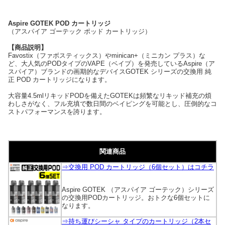
Aspire GOTEK POD カートリッジ
（アスパイア ゴーテック ポッド カートリッジ）
【商品説明】
Favostix（ファボスティックス）やminican+（ミニカン プラス）な
ど、大人気のPODタイプのVAPE（ベイプ）を発売しているAspire（ア
スパイア）ブランドの画期的なデバイスGOTEK シリーズの交換用 純
正 POD カートリッジになります。
大容量4.5mlリキッドPODを備えたGOTEKは頻繁なリキッド補充の煩
わしさがなく、フル充填で数日間のベイピングを可能とし、圧倒的なコ
ストパフォーマンスを誇ります。
関連商品
⇒交換用 POD カートリッジ（6個セット）はコチラ
Aspire GOTEK （アスパイア ゴーテック）シリーズ
の交換用PODカートリッジ。おトクな6個セットに
なります。
⇒持ち運びシーシャ タイプのカートリッジ（2本セ