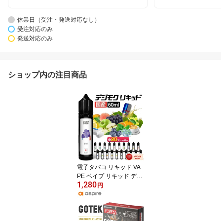
休業日（受注・発送対応なし）
受注対応のみ
発送対応のみ
ショップ内の注目商品
電子タバコ リキッド VA
PE ベイプ リキッド デジ
1,280
モク リキッド 60ml 電子
円
タバコ タール ニコチン0
タバコ リキッド メンソ
ール 電子煙草 禁煙 ベイ
プ 禁煙グッズ 禁煙 おす