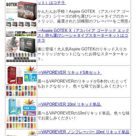
ット）はコチラ
かんたんお手軽！Aspire GOTEK （アスパイア ゴー
テック）シリーズの持ち運びシーシャタイプのカー
トリッジ。厳選された10種類のフレーバーをご用意♪
⇒Aspire GOTEK X（アスパイア ゴーテック エック
ス）持ち運びシーシャタイプスターターキットはコ
チラ
遂に登場！大人気Aspire GOTEKのリキッド入りカ
ートリッジがセットになったお得なスターターキッ
ト。
⇒VAPOREVER リキッド5本セット
選べるVAPOREVERのリキッドが5本付いたとって
もおトクなセット。色々な味でお楽しみください！
⇒VAPOREVER 10ml リキッド単品
選べるVAPOREVERの10mlリキッド単品。色々な味
でお楽しみください！
⇒VAPOREVER ノンフレーバー 10ml リキッド単品