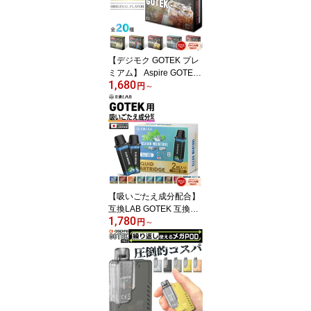
すめ 全20種
【デジモク GOTEK プレ
ミアム】 Aspire GOTEK
1,680
カートリッジ リキッド
円
～
ゴーテック カートリッジ
電子タバコ VAPE ベイプ
リキッド 持ち運び シー
シャ POD GOTEK X ゴー
テックX エックス GOTE
K PRO ゴーテック プロ
アスパイア ゴーテック
フレーバー MKLab MKラ
【吸いごたえ成分配合】
ボ 純正 コイル
互換LAB GOTEK 互換カ
1,780
ートリッジ リキッド Asp
円
～
ire アスパイア ゴーテッ
ク 互換 カートリッジ 電
子タバコ VAPE ベイプ リ
キッド 持ち運び シーシ
ャ POD GOTEK X ゴーテ
ックX エックス