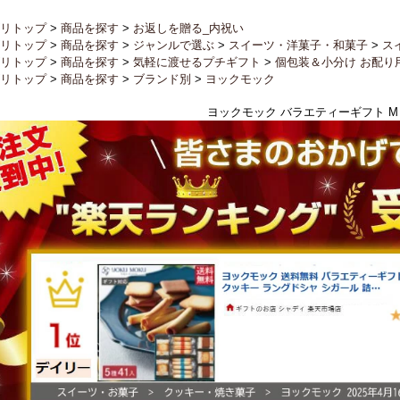
リトップ
>
商品を探す
>
お返しを贈る_内祝い
リトップ
>
商品を探す
>
ジャンルで選ぶ
>
スイーツ・洋菓子・和菓子
>
ス
リトップ
>
商品を探す
>
気軽に渡せるプチギフト
>
個包装＆小分け お配り
リトップ
>
商品を探す
>
ブランド別
>
ヨックモック
ヨックモック バラエティーギフト M