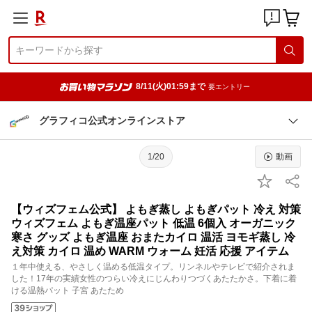
8/11(火)01:59まで
要エントリー
グラフィコ公式オンラインストア
1/20
動画
【ウィズフェム公式】 よもぎ蒸し よもぎパット 冷え 対策
ウィズフェム よもぎ温座パット 低温 6個入 オーガニック
寒さ グッズ よもぎ温座 おまたカイロ 温活 ヨモギ蒸し 冷
え対策 カイロ 温め WARM ウォーム 妊活 応援 アイテム
１年中使える、やさしく温める低温タイプ。リンネルやテレビで紹介されま
した！17年の実績女性のつらい冷えにじんわりつづくあたたかさ。下着に着
ける温熱パット 子宮 あたため