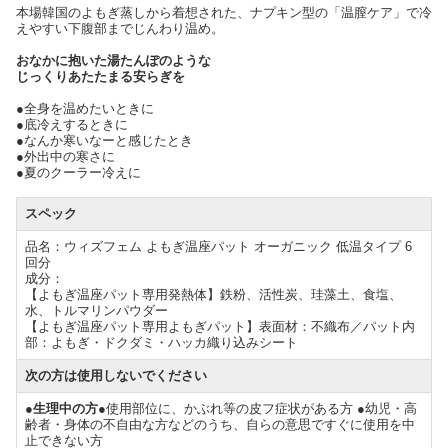
本場韓国のよもぎ蒸しから着想された、ナプキン型の「温膣ケア」で冷
えやすい下腹部までじんわり温め。
おなかに抱いた湯たんぽのような
じっくりあたたまる安らぎを
●全身を温めたいときに
●底冷えするときに
●なんか寒いなーと感じたとき
●外出中の寒さに
●夏のクーラー冷えに
スペック
品名：ウィズフェム よもぎ温座パット オーガニック 低温タイプ 6
回分
成分：
【よもぎ温座パット専用発熱体】鉄粉、活性炭、珪藻土、食塩、
水、トルマリンパウダー
【よもぎ温座パット専用よもぎパット】表面材：不織布／パット内
部：よもぎ・ドクダミ・ハッカ織り込みシート
次の方は使用しないでください
●生理中の方
●使用部位に、かぶれ等の皮フ症状がある方 ●幼児・高
齢者・身体の不自由な方などのうち、自らの意思ですぐに使用を中
止できない方