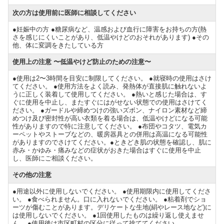
次の方は使用前に医師に相談してください
●妊娠中の方 ●糖尿病など、温感および血行に障害をお持ちの方(熱
さを感じにくいことがあり、低温やけどのおそれがあります) ●その
他、体に変調をきたしている方
使用上の注意 〜低温やけど防止のための注意〜
●使用は2〜3時間を目安に制限してください。 ●就寝時の使用はさけ
てください。 ●使用方法をよく読み、発熱体が直接肌に触れないよ
うに正しく装着して使用してください。 ●熱いと感じた場合は、す
ぐに使用を中止し、またすぐにはがせない状態での使用はさけてく
ださい。 ●ガードルや締めつけの強いズボン、ナイロン素材など締
めつけ及び密封性が高い衣類を着る場合は、低温やけどになる可能
性がありますので特に注意してください。 ●布団やコタツ、電気カ
ーペットやストーブなどの、暖房器具との併用は高温になる可能性
がありますのでさけてください。●ときどき肌の状態を確認し、肌に
赤み・かゆみ・痛みなどの症状がおきた場合はすぐに使用を中止
し、医師にご相談ください。
その他の注意
●用途以外に使用しないでください。 ●使用期限内に使用してくださ
い。 ●食べられません。口に入れないでください。 ●粘着剤でショ
ーツが傷むことがあります。デリケートな生地(絹やレース地など)に
は使用しないでください。 ●1回使用したものは繰り返し使えませ
ん。 ●使用後は市区町村の区分に従って捨ててください。