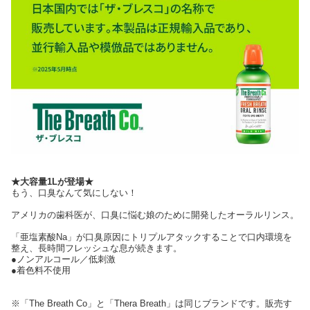
★大容量1Lが登場★
もう、口臭なんて気にしない！
アメリカの歯科医が、口臭に悩む娘のために開発したオーラルリンス。
「亜塩素酸Na」が口臭原因にトリプルアタックすることで口内環境を
整え、長時間フレッシュな息が続きます。
●ノンアルコール／低刺激
●着色料不使用
※「The Breath Co」と「Thera Breath」は同じブランドです。販売す