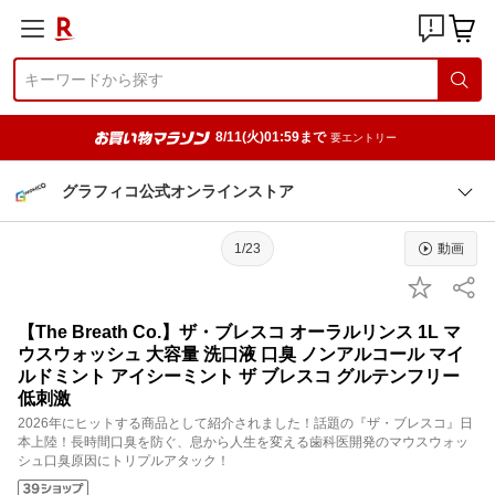
8/11(火)01:59まで
要エントリー
グラフィコ公式オンラインストア
1/23
動画
【The Breath Co.】ザ・ブレスコ オーラルリンス 1L マ
ウスウォッシュ 大容量 洗口液 口臭 ノンアルコール マイ
ルドミント アイシーミント ザ ブレスコ グルテンフリー
低刺激
2026年にヒットする商品として紹介されました！話題の『ザ・ブレスコ』日
本上陸！長時間口臭を防ぐ、息から人生を変える歯科医開発のマウスウォッ
シュ口臭原因にトリプルアタック！