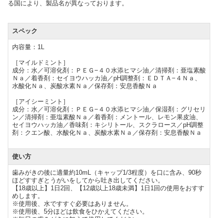
る国により、製品名が異なっております。
スペック
内容量：1L
［マイルドミント］
成分：水／可溶化剤：ＰＥＧ−４０水添ヒマシ油／清掃剤：亜塩素酸
Ｎａ／着香剤：セイヨウハッカ油／pH調整剤：ＥＤＴＡ−４Ｎａ、
水酸化Ｎａ、炭酸水素Ｎａ／保存剤：安息香酸Ｎａ
［アイシーミント］
成分：水／可溶化剤：ＰＥＧ−４０水添ヒマシ油／保湿剤：グリセリ
ン／清掃剤：亜塩素酸Ｎａ／着香剤：メントール、レモン果皮油、
セイヨウハッカ油／香味剤：キシリトール、スクラロース／pH調整
剤：クエン酸、水酸化Ｎａ、炭酸水素Ｎａ／保存剤：安息香酸Ｎａ
使い方
歯みがきの後に適量約10mL（キャップ1/3程度）を口に含み、90秒
ほどすすぎとうがいをしてから吐き出してください。
【18歳以上】1日2回、【12歳以上18歳未満】1日1回の使用をおすす
めします。
※使用後、水ですすぐ必要はありません。
※使用後、5分ほどは飲食をひかえてください。