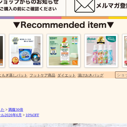
よもぎ蒸しパット
フットケア商品
ダイエット
漬けおきバッグ
した
>
満腹30倍
2026年6月
>
10%OFF