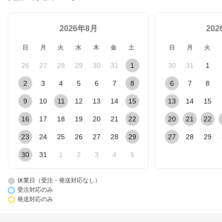
2026年8月
20
日
月
火
水
木
金
土
日
月
火
26
27
28
29
30
31
1
30
31
1
2
3
4
5
6
7
8
6
7
8
9
10
11
12
13
14
15
13
14
15
16
17
18
19
20
21
22
20
21
22
23
24
25
26
27
28
29
27
28
29
30
31
1
2
3
4
5
休業日（受注・発送対応なし）
受注対応のみ
発送対応のみ