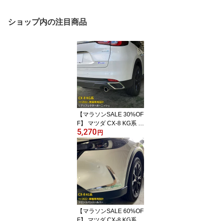
ショップ内の注目商品
【マラソンSALE 30%OF
F】 マツダ CX-8 KG系 2
5,270
022年11月〜 リアリフレ
円
クターガーニッシュ リフ
レクターカバー プロテク
ター 傷付き防止 保護 SU
S304ステンレス製 鏡面
仕上げ カスタム パーツ
アクセサリー ドレスアッ
プ 外装 2P 6341
【マラソンSALE 60%OF
F】 マツダ CX-8 KG系 2