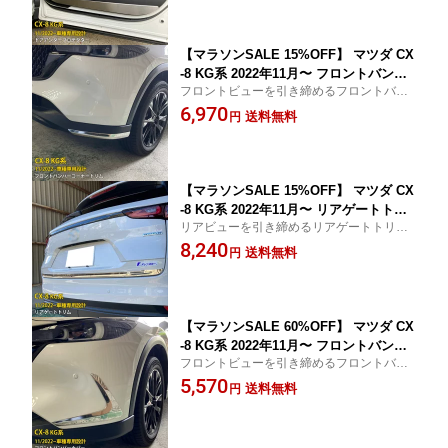
タム パーツ アクセサリー ドレスアップ
内装 4P 6347
【マラソンSALE 15%OFF】 マツダ CX
-8 KG系 2022年11月〜 フロントバンパ
フロントビューを引き締めるフロントバン
ーコーナートリム プロテクター ガーニ
パーカバー！ 超強力両面テープ施工済み、
6,970
ッシュ 傷付き防止 保護 SUS304ステン
送料無料
円
貼るだけの簡単取付！
レス製 鏡面仕上げ カスタム パーツ ア
クセサリー ドレスアップ 外装 2P 6349
【マラソンSALE 15%OFF】 マツダ CX
-8 KG系 2022年11月〜 リアゲートトリ
リアビューを引き締めるリアゲートトリ
ム バックドア ガーニッシュ 傷付き防止
ム！ 超強力両面テープ施工済み、貼るだけ
8,240
保護 SUS304ステンレス製 鏡面仕上げ
送料無料
円
の簡単取付！
カスタム パーツ アクセサリー ドレスア
ップ 外装 1P 6350
【マラソンSALE 60%OFF】 マツダ CX
-8 KG系 2022年11月〜 フロントバンパ
フロントビューを引き締めるフロントバン
ーカバー プロテクター ガーニッシュ 傷
パーカバー！ 超強力両面テープ施工済み、
5,570
付き防止 保護 SUS304ステンレス製 鏡
送料無料
円
貼るだけの簡単取付！
面仕上げ カスタム パーツ アクセサリー
ドレスアップ 外装 2P 6351