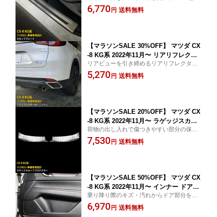
力両面テープ施工済み、貼るだけの簡単取
6,770
グプレート ガーニッシュ 傷付き防止 滑
送料無料
円
付！
り止め付き SUS304ステンレス製 ヘア
ライン仕上げ カスタム パーツ アクセサ
リー ドレスアップ 内装 4P 6331
【マラソンSALE 30%OFF】 マツダ CX
-8 KG系 2022年11月〜 リアリフレクタ
リアビューを引き締めるリアリフレクター
ーガーニッシュ リフレクターカバー プ
ガーニッシュ！ 超強力両面テープ施工済
5,270
ロテクター 傷付き防止 保護 SUS304ス
送料無料
円
み、貼るだけの簡単取付！
テンレス製 鏡面仕上げ カスタム パーツ
アクセサリー ドレスアップ 外装 2P 634
1
【マラソンSALE 20%OFF】 マツダ CX
-8 KG系 2022年11月〜 ラゲッジスカッ
荷物の出し入れで傷つきやすい部分の保護
フプロテクター リアバンパー ステップ
に！ 超強力両面テープ施工済み、貼るだけ
7,530
ガード ガーニッシュ トランク 傷付き防
送料無料
円
の簡単取付！
止 SUS304ステンレス製 ヘアライン仕
上げ カスタム パーツ アクセサリー ド
レスアップ 内装 2P 6342
【マラソンSALE 50%OFF】 マツダ CX
-8 KG系 2022年11月〜 インナー ドアア
乗り降り際のキズ・汚れからドア部分を保
ンダープロテクター ドア キックガード
護！ 超強力両面テープ施工済み、貼るだけ
6,970
ドアパネル 傷付き防止 保護 SUS304ス
送料無料
円
の簡単取付！
テンレス製 サテンシルバー仕上げ カス