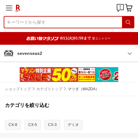
8/11(火)01:59まで
要エントリー
sevenseas2
ショップトップ
カテゴリトップ
マツダ（MAZDA）
カテゴリを絞り込む
CX-8
CX-5
CX-3
デミオ