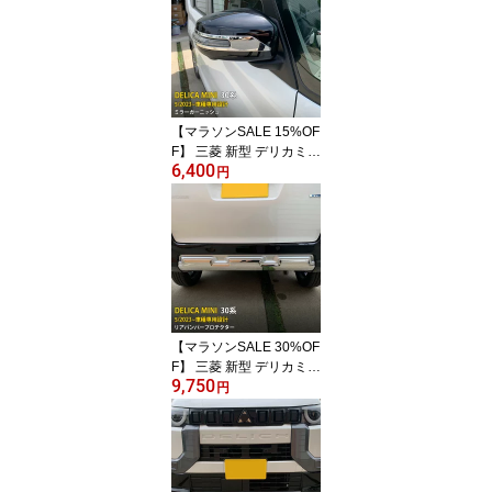
プレート ガーニッシュ
傷付き防止 滑り止め付き
SUS304ステンレス製 ヘ
アライン仕上げ カスタム
パーツ アクセサリー ド
レスアップ 内装 4P 6331
【マラソンSALE 15%OF
F】 三菱 新型 デリカミニ
6,400
30系 2023年5月〜 サイ
円
ド ドアミラーガーニッシ
ュ ウインカートリム ド
アミラーカバー 傷付き防
止 保護 ステンレス製 鏡
面仕上げ カスタム パー
ツ アクセサリー ドレス
アップ DELICA MINI 外
装 2P 6430
【マラソンSALE 30%OF
F】 三菱 新型 デリカミニ
9,750
30系 2023年5月〜専用
円
リアバンパープロテクタ
ー スポイラーガーニッシ
ュ プロテクター 傷付き
防止 保護 SUS304ステン
レス製 鏡面仕上げ カス