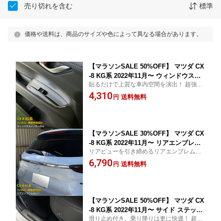
売り切れを含む
標準
価格や送料は、商品のサイズや色によって異なる場合があります。
【マラソンSALE 50%OFF】 マツダ CX
-8 KG系 2022年11月〜 ウィンドウスイ
貼るだけで上質な車内空間を演出！ 超強力
ッチパネル インテリアパネル ドア ガー
両面テープ施工済み、貼るだけの簡単取
4,310
ニッシュ 傷付き防止 保護 SUS304ステ
送料無料
円
付！
ンレス製 サテンシルバー仕上げ カスタ
ム パーツ アクセサリー ドレスアップ
内装 4P 6327
【マラソンSALE 30%OFF】 マツダ CX
-8 KG系 2022年11月〜 リアエンブレム
リアビューを引き締めるリアエンブレムカ
カバー プロテクター ガーニッシュ 傷付
バー！ 超強力両面テープ施工済み、貼るだ
6,790
き防止 保護 SUS304ステンレス製 鏡面
送料無料
円
けの簡単取付！
仕上げ カスタム パーツ アクセサリー
ドレスアップ 外装 1P 6329
【マラソンSALE 50%OFF】 マツダ CX
-8 KG系 2022年11月〜 サイド ステップ
滑り止め付き、乗り降りは更に快適！ 超強
ガード 内側 スカッフプレート キッキン