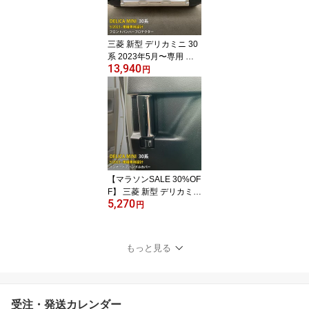
タム パーツ アクセサリ
ー ドレスアップ DELICA
MINI 外装 1P 6431
三菱 新型 デリカミニ 30
系 2023年5月〜専用 フ
13,940
ロントバンパープロテク
円
ター スポイラーガーニッ
シュ プロテクター 傷付
き防止 保護 SUS304ステ
ンレス製 鏡面仕上げ カ
スタム パーツ アクセサ
リー ドレスアップ DELI
CA MINI 外装 1P 6432
【マラソンSALE 30%OF
F】 三菱 新型 デリカミニ
5,270
30系 2023年5月〜専用
円
インナー ドアハンドルカ
バー ドアベゼル プロテ
クター 傷付き防止 保護
もっと見る
SUS304ステンレス製 サ
テンシルバー仕上げ カス
タム パーツ アクセサリ
ー ドレスアップ DELICA
受注・発送カレンダー
MINI 内装 4P 6453