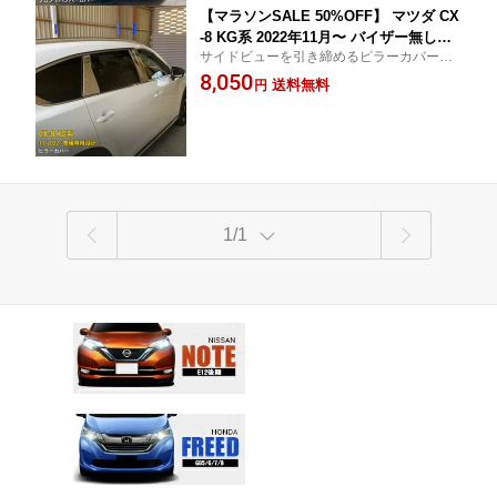
【マラソンSALE 50%OFF】 マツダ CX
-8 KG系 2022年11月〜 バイザー無し車
サイドビューを引き締めるピラーカバー！
用 ピラーカバー ウィンドウ ピラーパネ
超強力両面テープ施工済み、貼るだけの簡
8,050
ル ガーニッシュ 傷付き防止 保護 SUS3
送料無料
円
単取付！
04ステンレス製 鏡面仕上げ カスタム パ
ーツ アクセサリー ドレスアップ 外装 8
P 6352
1/1