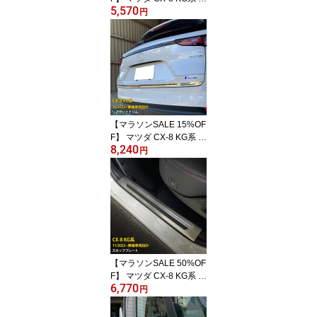
5,570
022年11月〜 フロントバ
円
ンパーカバー プロテクタ
ー ガーニッシュ 傷付き
防止 保護 SUS304ステン
レス製 鏡面仕上げ カス
タム パーツ アクセサリ
ー ドレスアップ 外装 2P
6351
【マラソンSALE 15%OF
F】 マツダ CX-8 KG系 2
8,240
022年11月〜 リアゲート
円
トリム バックドア ガー
ニッシュ 傷付き防止 保
護 SUS304ステンレス製
鏡面仕上げ カスタム パ
ーツ アクセサリー ドレ
スアップ 外装 1P 6350
【マラソンSALE 50%OF
F】 マツダ CX-8 KG系 2
6,770
022年11月〜 サイド ス
円
テップガード 内側 スカ
ッフプレート キッキング