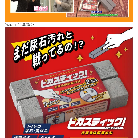
"width="100%">