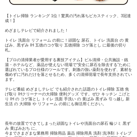
【トイレ掃除 ランキング 1位！驚異の汚れ落ちピカスティック、3冠達
成！】
めざましテレビで紹介されました！
トイレ 洗面台 リフォーム の前に！頑固な 尿石、トイレ 洗面台 の 黄
ばみ、黒ずみ IH 五徳のコゲ取り 五徳掃除 コゲ落とし に最後の切り
札。
【プロの清掃業者が愛用する裏技アイテム】ビル清掃・公共施設・銭
湯・ホテルなど、薬品が使えない現場で“安全に尿石を除去する”ために
選ばれているプロ仕様のツールです。刺激の強い薬剤を使わず、素材を
傷めずに汚れだけを落とせるため、多くの清掃現場で長年支持されてい
ます。
テレビ番組 めざましテレビ でも紹介された話題のトイレ掃除 五徳 焦
げ取り IHクリーナーの大掃除 便利グッズ です。ぜひ キッチン こげと
り IH の コゲ落とし トイレ 洗面 手洗い の 黄ばみ 黒ずみ 引っ越し 新
生活 の 大掃除 や リフォーム の前にも御活用ください。
長年の放置でできてしまった頑固なトイレや洗面台の尿石 輪ジミ 黒ず
み 黄ばみおち に。
今までさまざまな業務用 掃除用品 薬品 掃除用具 洗剤 洗浄剤 トイレブ