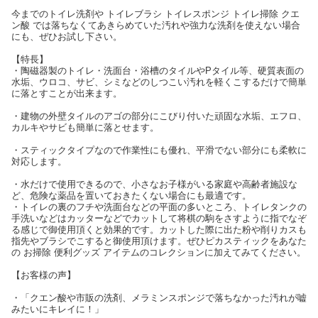
今までのトイレ洗剤や トイレブラシ トイレスポンジ トイレ掃除 クエ
ン酸 では落ちなくてあきらめていた汚れや強力な洗剤を使えない場合
にも、ぜひお試し下さい。
【特長】
・陶磁器製のトイレ・洗面台・浴槽のタイルやPタイル等、硬質表面の
水垢、ウロコ、サビ、シミなどのしつこい汚れを軽くこするだけで簡単
に落とすことが出来ます。
・建物の外壁タイルのアゴの部分にこびり付いた頑固な水垢、エフロ、
カルキやサビも簡単に落とせます。
・スティックタイプなので作業性にも優れ、平滑でない部分にも柔軟に
対応します。
・水だけで使用できるので、小さなお子様がいる家庭や高齢者施設な
ど、危険な薬品を置いておきたくない場合にも最適です。
・トイレの裏のフチや洗面台などの平面の多いところ、トイレタンクの
手洗いなどはカッターなどでカットして将棋の駒をさすように指でなぞ
る感じで御使用頂くと効果的です。カットした際に出た粉や削りカスも
指先やブラシでこすると御使用頂けます。ぜひピカスティックをあなた
の お掃除 便利グッズ アイテムのコレクションに加えてみてください。
【お客様の声】
・「クエン酸や市販の洗剤、メラミンスポンジで落ちなかった汚れが嘘
みたいにキレイに！」