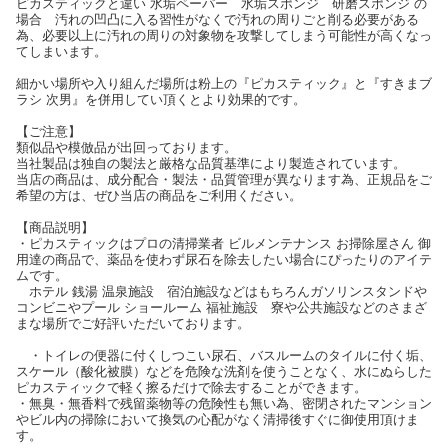
ピカスティックと違い 水垢ペーパー 水垢スポンジ 研磨スポンジ の
場合 汚れの凹凸に入る習性がなくで汚れの周りごと削る必要がある
為、必要以上に汚れの周りの対象物を攻撃してしまう可能性が高くなっ
てしまいます。
細かい場所や入り組んだ場所は粉上の『ピカスティック』と『すきまブ
ラシ 次男』を併用してい頂くとより効果的です。
【ご注意】
類似品や模倣品が出回っております。
当社製品は独自の製法と厳格な品質基準により製造されています。
当店の商品は、成分配合・製法・品質管理が異なります為、正規品をご
希望の方は、ぜひ当店の商品をご利用ください。
【商品説明】
・ピカスティックはプロの清掃業者 ビルメンテナンス お掃除屋さん 御
用達の商品で、薬品を使わず尿石を除去したい場合にぴったりのアイテ
ムです。
ホテル 銭湯 温泉施設 宿泊施設などはもちろんガソリンスタンドや
コンビニやプール ショールーム 福祉施設 寮や公共施設などのさまざ
まな場所でご好評いただいております。
・トイレの便器に付くしつこい尿石、バスルームのタイルに付く垢、
スケール（酸化被膜）などを危険な洗剤を使うことなく、水にぬらした
ピカスティックで軽く擦るだけで除去することができます。
・無臭・無香料で残留薬物等の危険性も無い為、密閉されたマンション
やビル内の掃除において換気の心配がなく清掃後すぐに御使用頂けま
す。