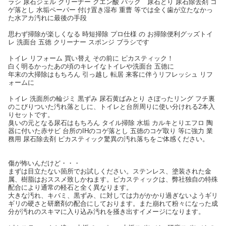
ラシ 尿石ジェル クリーナー クエン酸 パック 尿石とり 尿石除去剤 コ
ゲ落とし 水垢ペーパー 付け置き湿布 重曹 等では全く歯が立たなかっ
た水アカ汚れに最後の手段
思わず掃除が楽しくなる 時短掃除 プロ仕様 の お掃除便利グッズトイ
レ 洗面台 五徳 クリーナー スポンジ ブラシです
トイレ リフォーム 買い替え その前に ピカスティック！
白く明るかったあの頃のキレイなトイレや洗面台 五徳に
年末の大掃除はもちろん 引っ越し 転居 来客に伴うリフレッシュ リフ
ォームに
トイレ 洗面所の輪ジミ 黒ずみ 尿石黄ばみとり さぼったリング フチ裏
のこびりついた汚れ落としに、トイレと台所周りに使い分けれる2本入
りセットです。
臭いの元となる尿石はもちろん タイル掃除 水垢 カルキとりエフロ 陶
器に付いた赤サビ 台所のIHのコゲ落とし 五徳のコゲ取り 等に強力 業
務用 尿石除去剤 ピカスティック驚異の汚れ落ちをご体感ください。
傷が怖いんだけど・・・
まずは目立たない箇所でお試しください。ステンレス、塗装された金
属、樹脂はおススメ致しかねます。ピカスティックは、弊社独自の特殊
配合により通常の軽石と全く異なります。
大きな汚れ、キバミ、黒ずみ、に対しては力がかかり過ぎないようギリ
ギリの硬さと研磨剤の配合にしております。また崩れて粉々になった成
分が汚れのスキマに入り込み汚れを掻き出すイメージになります。