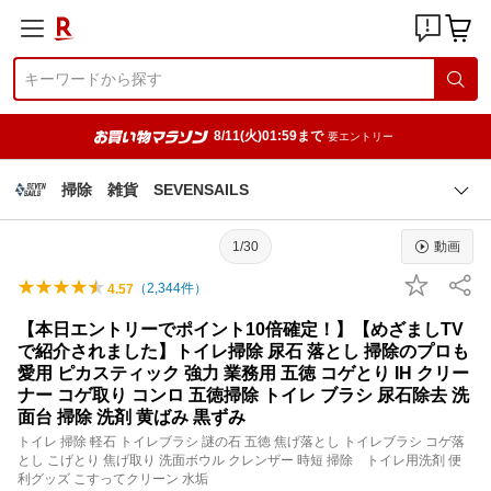
8/11(火)01:59まで
要エントリー
掃除 雑貨 SEVENSAILS
1/30
動画
（
2,344
件）
4.57
【本日エントリーでポイント10倍確定！】【めざましTV
で紹介されました】トイレ掃除 尿石 落とし 掃除のプロも
愛用 ピカスティック 強力 業務用 五徳 コゲとり IH クリー
ナー コゲ取り コンロ 五徳掃除 トイレ ブラシ 尿石除去 洗
面台 掃除 洗剤 黄ばみ 黒ずみ
トイレ 掃除 軽石 トイレブラシ 謎の石 五徳 焦げ落とし トイレブラシ コゲ落
とし こげとり 焦げ取り 洗面ボウル クレンザー 時短 掃除 トイレ用洗剤 便
利グッズ こすってクリーン 水垢