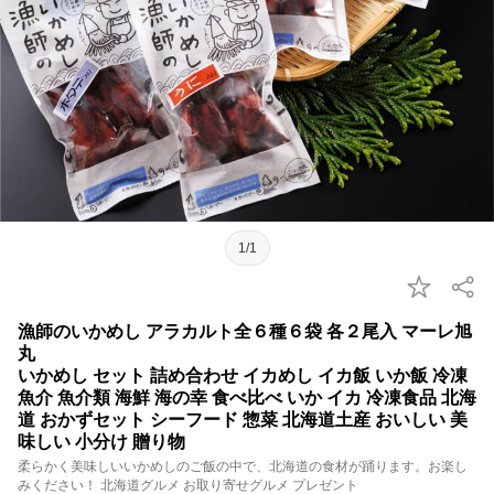
1/1
漁師のいかめし アラカルト全６種６袋 各２尾入 マーレ旭
丸
いかめし セット 詰め合わせ イカめし イカ飯 いか飯 冷凍
魚介 魚介類 海鮮 海の幸 食べ比べ いか イカ 冷凍食品 北海
道 おかずセット シーフード 惣菜 北海道土産 おいしい 美
味しい 小分け 贈り物
柔らかく美味しいいかめしのご飯の中で、北海道の食材が踊ります。お楽し
みください！ 北海道グルメ お取り寄せグルメ プレゼント