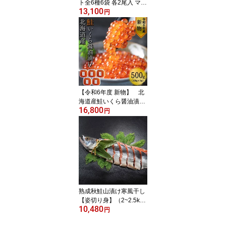
ト全6種6袋 各2尾入 マー
13,100
レ旭丸 いかめし セット
円
詰め合わせ イカめし イ
カ飯 いか飯 冷凍 魚介 魚
介類 海鮮 海の幸 食べ比
べ いか イカ 冷凍食品 北
海道 おかずセット シー
フード 惣菜 北海道土産
おいしい 美味しい 小分
け 贈り物
【令和6年度 新物】 北
海道産鮭いくら醤油漬け
16,800
500g (100g×5パック)ヤ
円
マヨ第十八弘誠丸斉藤漁
業 いくらの醤油漬け い
くら醤油漬け いくら 醤
油漬け 秋鮭 鮭 海鮮 北海
道 北海道グルメ お取り
寄せグルメ 贅沢 家族
熟成秋鮭山漬け寒風干し
【姿切り身】（2~2.5kg)
10,480
ヤマヨ第十八弘誠丸斉藤
円
漁業 秋鮭 鮭 切り身 さけ