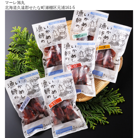
マーレ旭丸
北海道久遠郡せたな町瀬棚区元浦161-5