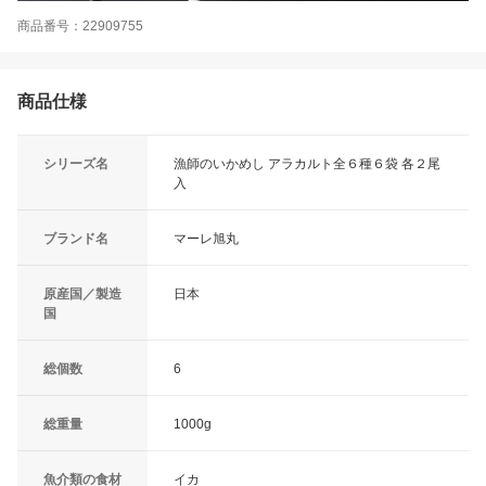
商品番号：22909755
商品仕様
シリーズ名
漁師のいかめし アラカルト全６種６袋 各２尾
入
ブランド名
マーレ旭丸
原産国／製造
日本
国
総個数
6
総重量
1000g
魚介類の食材
イカ