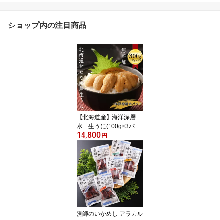
ショップ内の注目商品
【北海道産】海洋深層
水 生うに(100g×3パッ
14,800
ク)ヤマヨ第十八弘誠丸斉
円
藤漁業 とれたて 生鮮う
に 海鮮 北海道 北海道グ
ルメ お取り寄せグルメ
贅沢 家族
漁師のいかめし アラカル