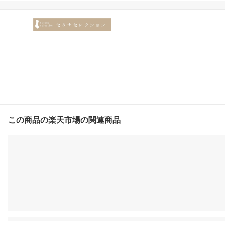
サケ しゃけ 漬け魚 味付
け 味付き お取り寄せ 寒
風干し 酒の肴 取り寄せ
酒のつまみ 熟成 冷凍 北
海道 北海道グルメ お取
り寄せグルメ つまみ お
つまみ 塩鮭 辛口
この商品の楽天市場の関連商品