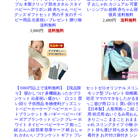
プル 木製クリップ 防水タオル スタイ
子 おしゃれ カジュアル 可愛
ベビーヘアリボン 綿 赤ちゃん ベビー
い シンプル 総柄 赤ちゃん寝
グッズ ギフトセット 男の子 女の子 ベ
寝具 送料無料
ビー用品 出産祝い プレゼント 贈り物
2,480円
送料無料
送料無料
3,980円
送料無料
【3980円以上で送料無料】 【現品限
セットゼロオリジナル スリン
り】 寝かしつけ 多機能あったかブラ
モック型 プレゼント 幼稚園
ンケット 出産祝い 暖かい 口コミ 買
幼児 ママのマネをしたがる
い回り 子供用品 冬物便利グッズニッ
っこ遊び用 口コミ 買い回り
トベビーカーケープ ベビーカー ニッ
【日本製】人形用抱っこ紐 
トブランケット 冬 バギー ベビーバギ
用 幼児用 ぬいぐるみ用おん
ー ボアブランケット ピンク グレー ホ
きりごっこ ままごと おまま
ワイト ネイビー ベビーケープ 抱っこ
ゃれ スリングタイプ 小物 小
紐 おんぶ紐 防寒 防寒ケープ 柄 おしゃ
クト 持ち運び 持ち歩き 女の
れ かわいい ブランケット ギフト プレ
着付き お片付け袋付き シン