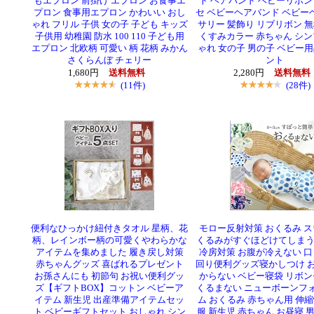
もエプロン 前掛け エプロン お食事エ
ト ヘアバンド ベビーリボン
プロン 食事用エプロン かわいい おし
セ ベビーヘアバンド ベビー
ゃれ フリル 子供 女の子 子ども キッズ
サリー 髪飾り リブリボン 無
子供用 幼稚園 防水 100 110 子ども用
くすみカラー 赤ちゃん シン
エプロン 北欧柄 可愛い 柄 花柄 みかん
ゃれ 女の子 男の子 ベビー用
さくらんぼ チェリー
ント
1,680円
送料無料
2,280円
送料無料
(11件)
(28件)
便利なひっかけ紐付きタオル 星柄、花
モロー反射対策 おくるみ ス
柄、レインボー柄の可愛くやわらかな
くるみがすぐほどけてしまう
アイテムを集めました 履き戻し対策
冷房対策 お腹が冷えない 口
赤ちゃんグッズ 喜ばれるプレゼント
回り便利グッズ寝かしつけ お
お孫さんにも 初節句 お祝い便利グッ
からない ベビー寝袋 リボン
ズ【ギフトBOX】コットン ベビーア
くるまない ニューボーンフ
イテム 新生児 出産準備アイテムセッ
ム おくるみ 赤ちゃん用 伸縮
ト ベビーギフトセット おしゃれ シン
服 新生児 赤ちゃん お昼寝 