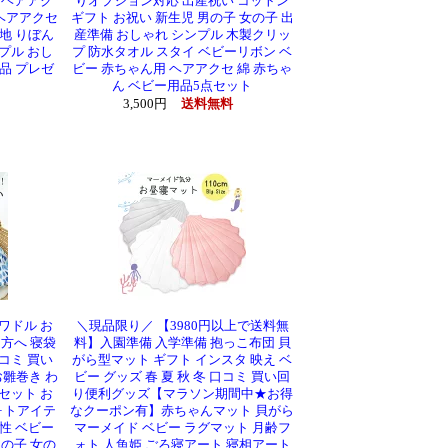
 ヘアアク
りオプション対応 出産祝い コットン
ヘアアクセ
ギフト お祝い 新生児 男の子 女の子 出
地 りぼん
産準備 おしゃれ シンプル 木製クリッ
プル おし
プ 防水タオル スタイ ベビーリボン ベ
品 プレゼ
ビー 赤ちゃん用 ヘアアクセ 綿 赤ちゃ
ん ベビー用品5点セット
3,500円
送料無料
ワドル お
＼現品限り／ 【3980円以上で送料無
方へ 寝袋
料】入園準備 入学準備 抱っこ布団 貝
コミ 買い
がら型マット ギフト インスタ 映え ベ
雛巻き わ
ビー グッズ 春 夏 秋 冬 口コミ 買い回
セット お
り便利グッズ【マラソン期間中★お得
ォトアイテ
なクーポン有】赤ちゃんマット 貝がら
性 ベビー
マーメイド ベビー ラグマット 月齢フ
男の子 女の
ォト 人魚姫 ごろ寝アート 寝相アート