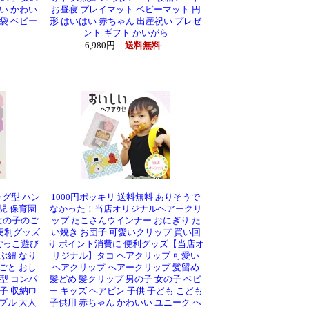
い かわい
お昼寝 プレイマット ベビーマット 円
袋 ベビー
形 はいはい 赤ちゃん 出産祝い プレゼ
ント ギフト かいがら
6,980円
送料無料
グ型 ハン
1000円ポッキリ 送料無料 ありそうで
児 保育園
なかった！当店オリジナルヘアークリ
女の子のご
ップ たこさんウインナー おにぎり た
便利グッズ
い焼き お団子 可愛いクリップ 買い回
ごっこ遊び
り ポイント消費に 便利グッズ【当店オ
ぶ紐 なり
リジナル】タコ ヘアクリップ 可愛い
ごと おし
ヘアクリップ ヘアークリップ 髪留め
型 コンパ
髪どめ 髪クリップ 男の子 女の子 ベビ
子 収納巾
ー キッズ ヘアピン 子供 子ども こども
プル 大人
子供用 赤ちゃん かわいい ユニーク ヘ