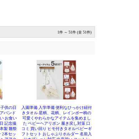
1件 ～ 51件 (全 51件)
。
 子供の日
入園準備 入学準備 便利なひっかけ紐付
ヘアバンド
きタオル 星柄、花柄、レインボー柄の
い お食い
可愛くやわらかなアイテムを集めまし
日 記念撮
た ベビーヘアリボン 履き戻し対策 口
本製 雛祭
コミ 買い回り ヒモ付きタオルベビーギ
ン 2本セッ
フトセット おしゃぶりホルダー 名前入