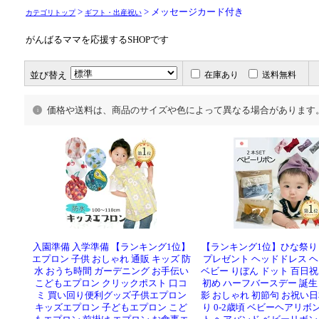
>
> メッセージカード付き
カテゴリトップ
ギフト・出産祝い
がんばるママを応援するSHOPです
並び替え
在庫あり
送料無料
価格や送料は、商品のサイズや色によって異なる場合があります
入園準備 入学準備 【ランキング1位】
【ランキング1位】ひな祭り
エプロン 子供 おしゃれ 通販 キッズ 防
プレゼント ヘッドドレス 
水 おうち時間 ガーデニング お手伝い
ベビー りぼん ドット 百日祝
こどもエプロン クリックポスト 口コ
初め ハーフバースデー 誕生
ミ 買い回り便利グッズ子供エプロン
影 おしゃれ 初節句 お祝い日
キッズエプロン 子どもエプロン こど
り 0-2歳頃 ベビーヘアリボ