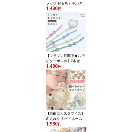
ラップ おもちゃホルダー
1,480
赤ちゃん おしゃぶりホル
円
ダー トイストラップ お
もちゃストラップ おしゃ
れ ベビー マグストラッ
プ ベビーカーストラップ
シリコン ベビーストラッ
プ 海 貝 シェル プレゼン
ト ベビーカー
【マラソン期間中★お得
なクーポン有】2本セッ
1,480
ト シリコンストラップ
円
おもちゃホルダー ベビー
カー 赤ちゃん おしゃぶ
りホルダー トイストラッ
プ おもちゃストラップ
おしゃれ ベビー マグス
トラップ ベビーカースト
ラップ シリコン ベビー
ストラップ シンプル プ
【自由にカスタマイズ】
レゼント
名入れクリップ ネーム入
1,980
れ 出産祝い ネーム 名入
円
れ刻印 ベビー 赤ちゃん