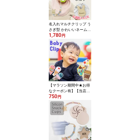
ップ マグホルダー ホル
ダー シリコン 便利 お散
歩 男の子 女の子 キッズ
大人 長さ調整 水筒 遠足
名入れマルチクリップ う
さぎ型 かわいいネーム入
1,780
れ 出産祝い お名前刻印
円
ベビー 赤ちゃん ベビー
ギフト トイホルダー お
しゃぶりホルダー 歯固め
ホルダー ストラップ お
しゃれ クリップ付き お
もちゃホルダー ベビーグ
ッズ ベビー用品 送料無
料
【マラソン期間中★お得
なクーポン有】【当店オ
750
リジナル3個セット】 ヘ
円
アクリップ 男の子 女の
子 ベビー キッズ ヘアピ
ン 赤ちゃん ヘアアクセ
サリー 髪飾り アイスセ
ット ドリンクセット か
わいい オシャレ 個性的
プチプラ 男子にも