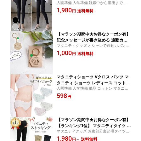
入園準備 入学準備 妊娠中から産後まで、お
パンツ コットン 綿 妊婦 マタニティ 妊
洒落に着こなせる スパッツ 口コミ 買い回
1,980
娠 初期 中期 産後 妊娠中 妊婦服 伸縮 シ
送料無料
円
り便利グッズ
ンプル インナー ストレッチ レディース
スパッツ マタニティレギンス マタニテ
ィーレギンス ブラック グレー
【マラソン期間中★お得なクーポン有】
記念メッセージが書き込める 通勤カバ
マタニティグッズ オシャレで通勤カバンに
ンになじむマタニティマーク おしゃれ
おススメの妊婦マーク 可愛い四葉でプレゼ
1,000
な木製 ウッド キーホルダー マタニティ
送料無料
円
ントにも 緊急連絡先やアレルギーを書くな
チャーム 大人っぽいデザインの妊婦マ
どいろいろな用途でお使いいただけます 口
ークをお探しの方に アレルギー表示タ
コミ 買い回り
グ
マタニティショーツ Vクロス パンツ マ
タニティ ショーツ レディース コットン
入園準備 入学準備 単品 コットン マタニテ
ピンク グリーン ブルー グレーL XL 2X
ィ ショーツ かわいい 産前 産後 レディース
598
L インナー シンプル レース 下着 産前
円
マタニティグッズ 優しい色味 無地 お腹保
産後 妊婦 妊娠初期 マタニティウエア
護 口コミ 買い回り便利グッズ
肌着 パステル 可愛い 締め付けない 大
きいサイズ ローライズ
【マラソン期間中★お得なクーポン有】
【ランキング1位】 マタニティタイツ マ
マタニティグッズ お腹部分裏起毛タイツ ベ
タニティ タイツ 80デニール 暖かい ス
ージュ 職場用 オフィス用 締め付けない 妊
1,980
トッキング 80 黒タイツ 伸びる 入園式
送料無料
円
～