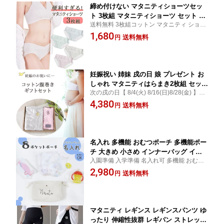
締め付けない マタニティショーツセッ
ト 3枚組 マタニティショーツ セット 可
送料無料 3枚組コットン マタニティ ショー
愛い 産後ショーツ パンツ マタニティ
ツ かわいい 産前 産後 妊娠初期 レディース
1,680
鼠径部 ショーツ 綿 マタニティーショー
送料無料
円
マタニティグッズ Vクロス ロー シンプル 大
ツ マタニティショーツ マタニティー下
きいサイズ インナー 口コミ 買い回り便利
着 ローライズ レース コットン 産前 産
グッズ
後 妊婦 妊娠 下着 出産準備 パステル
妊娠祝い 姉妹 戌の日 娘 プレゼント お
しゃれ マタニティはらまき2枚組 セット
次の戌の日【 8/4(火) 8/16(日)8/28(金) 】妊
ロング腹巻き マタニティ 腹巻 腹巻き
婦さん ギフト 一年中使える妊婦腹巻大きい
4,380
妊婦 ロング腹巻 出産準備 出産前 暖か
送料無料
円
サイズ 薄いのに暖かい理想のイナー 春夏秋
い ピンク グレー ストレッチ デザイン
冬 あったか 女性 マタニティー 産前産後 口
ロング丈 妊娠中 冷え グッズ レディー
コミ
ス
名入れ 多機能 おむつポーチ 多機能ポー
チ 大きめ 小さめ インナーバッグ イン
入園準備 入学準備 名入れ可 多機能 おむつ
ナーバック 収納バッグ 整理 軽量 軽い
ポーチ バッグインバッグ インナーバック
2,980
自立 大容量 ポーチ レディース 整理整
送料無料
円
インナーバッグ ポケット沢山 整理整頓 贈
頓 おしゃれ かわいい シンプル 贈り物
り物 プレゼント 収納バック 軽量 口コミ 買
プレゼント ママ パパ バッグインバッグ
い回り
バックインバック
マタニティ レギンス レギンスパンツ ゆ
ったり 伸縮性抜群 レギパン ストレッチ