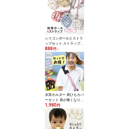
ベビーギフト お名前トイ
ホルダー おしゃぶりホル
ダー 歯固めホルダー ス
トラップ おしゃぶり シ
リコン おしゃれ かわい
い おもちゃホルダー 出
産お祝い ベビーグッズ
シリコンボールとストラ
ップセット ストラップ単
888
品 ベビーボール くすみ
円
～
カラー 赤ちゃん ベビー
玩具 おもちゃ にぎにぎ
オーボール マカロンボー
ル ファーストトイ コン
パクト ギフトセット 贈
り物 プレゼント 送料無
料 プレゼント直送 ラッ
ピング
水筒ホルダー 肩ひもカバ
ーセット 肩が痛くなりに
1,980
くい 通学用 痛み 軽減 パ
円
ッド 子供用 ベルトカバ
ー 幼稚園 保育園 小学生
ワンポイント ペットボト
ルホルダー ボトルストラ