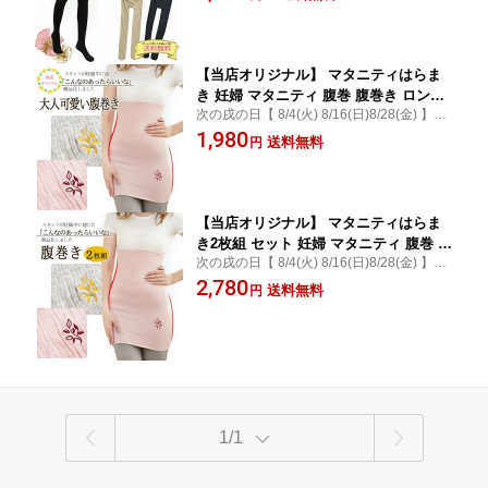
娠初期から準備したい便利なタイツ 冷え防
卒園式 あったか 妊婦 妊娠中 臨月 ウエ
止 冷え対策に 出産後にも 大きいサイズ
スト調節 シンプル ベージュ クリックポ
口コミ
スト送料無料 冬物
【当店オリジナル】 マタニティはらま
き 妊婦 マタニティ 腹巻 腹巻き ロング
次の戌の日【 8/4(火) 8/16(日)8/28(金) 】妊
あったか 暖かい ハラマキ ストレッチ
婦さん ギフト 一年中使える妊婦腹巻 マタ
1,980
ロング丈 伸縮 産前産後 薄手 刺繍 ワン
送料無料
円
ニティグッズ 大きいサイズ 薄いのに暖かい
ポイント コットン 可愛い かわいい お
理想のインナー 妊娠初期から 口コミ ブラ
しゃれ ピンク グレー 春 夏 秋 冬 オール
買い回り
シーズン 妊娠中 冷え
【当店オリジナル】 マタニティはらま
き2枚組 セット 妊婦 マタニティ 腹巻 腹
次の戌の日【 8/4(火) 8/16(日)8/28(金) 】マ
巻き ロング あったか 暖かい ハラマキ
タニティグッズ 妊婦さん ギフト 一年中使
2,780
ピンク グレー ストレッチ デザイン ロ
送料無料
円
える妊婦腹巻大きいサイズ 薄いのに暖かい
ング丈 妊娠中 冷え グッズ レディース
理想のインナー 口コミ ブラ 買い回り便利
女性 マタニティー 産前産後 リブ編み
グッズ
肌着 春夏秋冬
1/1