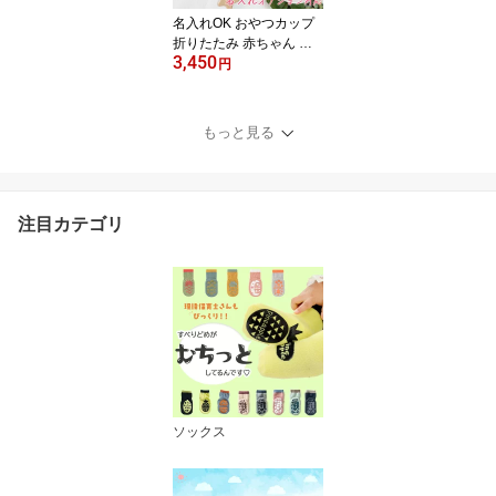
名入れOK おやつカップ
折りたたみ 赤ちゃん お
3,450
やつケース ベビー お菓
円
子入れ スナックカップ
シリコン お菓子ケース
お菓子 おやつ 持ち運び
もっと見る
保存容器 お菓子カップ
男の子 女の子 おしゃれ
シンプル 出産祝い 可愛
いギフトセット マカロン
注目カテゴリ
カラー
ソックス