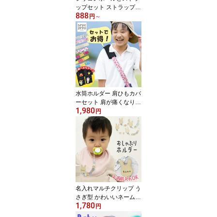
ップセット ストラップ単
888
品 ベビーボール くすみ
円
～
カラー 赤ちゃん ベビー
玩具 おもちゃ にぎにぎ
オーボール マカロンボー
ル ファーストトイ コン
パクト ギフトセット 贈
り物 プレゼント 送料無
料 プレゼント直送 ラッ
ピング
水筒ホルダー 肩ひもカバ
ーセット 肩が痛くなりに
1,980
くい 通学用 痛み 軽減 パ
円
ッド 子供用 ベルトカバ
ー 幼稚園 保育園 小学生
ワンポイント ペットボト
ルホルダー ボトルストラ
ップ マグホルダー ホル
ダー シリコン 便利 お散
歩 男の子 女の子 キッズ
大人 長さ調整 水筒 遠足
名入れマルチクリップ う
さぎ型 かわいいネーム入
1,780
れ 出産祝い お名前刻印
円
ベビー 赤ちゃん ベビー