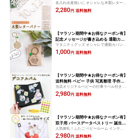
名入れ出産祝いに オシャレな木製レターバ
真 撮影 フォトアイテム 赤ちゃん小道具
ナー マタニティフォト・ニューボーンフォ
2,280
お誕生日 出産祝い 100日祝い アニバー
送料無料
円
ト・寝相アートなどに色々使える 口コミ 買
サリー Newborn Photo 贈り物 ギフト
い回り便利グッズ
男の子 女の子 写真映え おしゃれ ナチ
ュラル
【マラソン期間中★お得なクーポン有】
記念メッセージが書き込める 通勤カバ
マタニティグッズ オシャレで通勤カバンに
ンになじむマタニティマーク おしゃれ
おススメの妊婦マーク 可愛い四葉でプレゼ
1,000
な木製 ウッド キーホルダー マタニティ
送料無料
円
ントにも 緊急連絡先やアレルギーを書くな
チャーム 大人っぽいデザインの妊婦マ
どいろいろな用途でお使いいただけます 口
ークをお探しの方に アレルギー表示タ
コミ 買い回り
グ
【マラソン期間中★お得なクーポン有】
送料無料 ベビー 子供 写真整理 手作り
当店オリジナルベビーの行事ラベル付き 届
簡単 オリジナルアルバム フォトアルバ
いて直ぐ作れるフォトコーナーシール付き
2,980
ム 台紙 貼り付け式 ジャバラ式 蛇腹 じ
送料無料
円
写真整理が苦手なママも安心 思い出作りに
ゃばら アコーディオン 写真 フォト ク
シンプルだから作りやすい エコーアルバム
ラフト紙 DIY プレゼント ギフト 無地
自作便利グッズ
シンプル エコー写真アルバム 文具
【マラソン期間中★お得なクーポン有】
双子用 バースデータペストリー 誕生日
人気御礼！ふたご ベビールーム インテリア
装飾 インテリア ウォールデコレーショ
月齢フォト 多胎ママの欲しいアイテムをオ
2,980
ン フォトブース ハーフバースデー フォ
送料無料
円