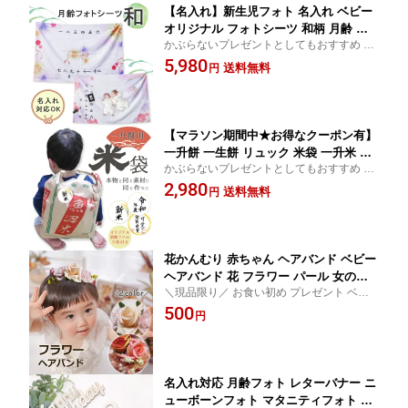
【名入れ】新生児フォト 名入れ ベビー
オリジナル フォトシーツ 和柄 月齢 フ
かぶらないプレゼントとしてもおすすめ 子
ォト グッズ 名入れ 出産祝い シーツ お
供の日 世界に一つの出産祝い 名入れ無料
5,980
昼寝アート 月齢フォト ブランケット ハ
送料無料
円
送料無料 ハーフバースデー お食い初め 成
ーフバースデー 写真 背景 赤ちゃん バ
長記録 口コミ 買い回り 名前旗便利グッズ
ースデー タペストリー 誕生日 装飾 ウ
ォールデコ おすすめ出産祝い 和風
【マラソン期間中★お得なクーポン有】
一升餅 一生餅 リュック 米袋 一升米 満1
かぶらないプレゼントとしてもおすすめ 珍
歳 男の子 女の子 赤ちゃん ベビー 記念
しい 米袋を使った一升餅リュック とっても
2,980
日 可愛い オシャレ 珍しい 贈り物 プレ
送料無料
円
可愛い 写真映え おもちゃ収納 オリジナル
ゼントおこめ袋 玩具入れ 人形入れ 面白
口コミ 餅踏みなどの記念日にもおすすめ 買
い 記念
い回り
花かんむり 赤ちゃん ヘアバンド ベビー
ヘアバンド 花 フラワー パール 女の子
＼現品限り／ お食い初め プレゼント ベビ
花冠 ベビー 新生児 ヘアーバンド お宮
ー用 お花のヘアアクセサリー 花冠みたいな
500
参り 月齢 フォト ヘアアクセサリー ヘ
円
リボンでお姫様気分 写真映えも バッチリ
ッドアクセ ヘッドアクセサリー 髪飾り
初節句 記念写真 記念日 ヘアアレンジにも
おしゃれ 可愛い ベビー用品 贈り物 セ
口コミ便利グッズ
レモニードレスの飾りに 七五三
名入れ対応 月齢フォト レターバナー ニ
ューボーンフォト マタニティフォト 写