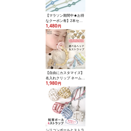
プ 海 貝 シェル プレゼン
ト ベビーカー
【マラソン期間中★お得
なクーポン有】2本セッ
1,480
ト シリコンストラップ
円
おもちゃホルダー ベビー
カー 赤ちゃん おしゃぶ
りホルダー トイストラッ
プ おもちゃストラップ
おしゃれ ベビー マグス
トラップ ベビーカースト
ラップ シリコン ベビー
ストラップ シンプル プ
【自由にカスタマイズ】
レゼント
名入れクリップ ネーム入
1,980
れ 出産祝い ネーム 名入
円
れ刻印 ベビー 赤ちゃん
ベビーギフト お名前トイ
ホルダー おしゃぶりホル
ダー 歯固めホルダー ス
トラップ おしゃぶり シ
リコン おしゃれ かわい
い おもちゃホルダー 出
産お祝い ベビーグッズ
シリコンボールとストラ