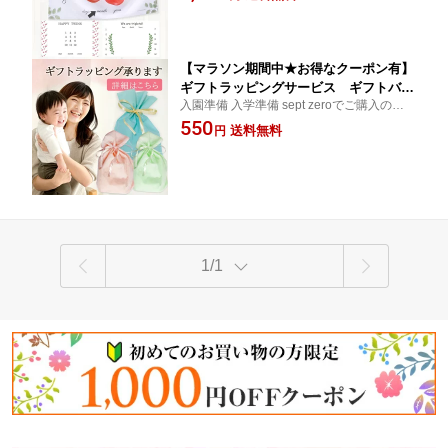
リジナル企画 クリックポスト送料無料 ハー
ト 写真 背景 ベビー 赤ちゃん ベビーギ
フバースデー 成長記録 口コミ 買い回り便
フト 横長 記念日 100日 飾り おしゃれ
利グッズ
かわいい 三つ子用品 双子用品
【マラソン期間中★お得なクーポン有】
ギフトラッピングサービス ギフトバッ
入園準備 入学準備 sept zeroでご購入のアイ
グ らっぴんぐ
テムをラッピングいたします ハーフバース
550
送料無料
円
デー 成長記録 口コミ 買い回り便利グッズ
1/1