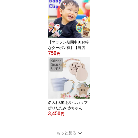
ギフト トイホルダー お
しゃぶりホルダー 歯固め
ホルダー ストラップ お
しゃれ クリップ付き お
もちゃホルダー ベビーグ
ッズ ベビー用品 送料無
料
【マラソン期間中★お得
なクーポン有】【当店オ
750
リジナル3個セット】 ヘ
円
アクリップ 男の子 女の
子 ベビー キッズ ヘアピ
ン 赤ちゃん ヘアアクセ
サリー 髪飾り アイスセ
ット ドリンクセット か
わいい オシャレ 個性的
プチプラ 男子にも
名入れOK おやつカップ
折りたたみ 赤ちゃん お
3,450
やつケース ベビー お菓
円
子入れ スナックカップ
シリコン お菓子ケース
お菓子 おやつ 持ち運び
もっと見る
保存容器 お菓子カップ