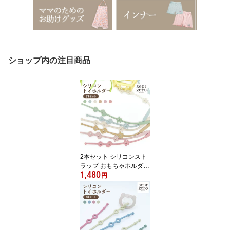
ショップ内の注目商品
2本セット シリコンスト
ラップ おもちゃホルダー
1,480
赤ちゃん おしゃぶりホル
円
ダー トイストラップ お
もちゃストラップ おしゃ
れ ベビー マグストラッ
プ ベビーカーストラップ
シリコン ベビーストラッ