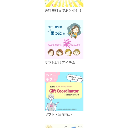
送料無料まであと少し！
ママお助けアイテム
ギフト・出産祝い