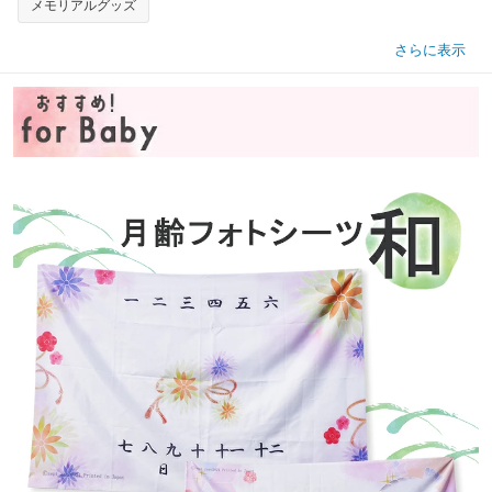
メモリアルグッズ
さらに表示