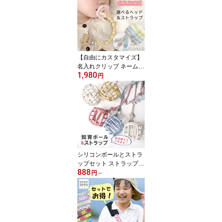
りホルダー トイストラッ
プ おもちゃストラップ
おしゃれ ベビー マグス
トラップ ベビーカースト
ラップ シリコン ベビー
ストラップ シンプル プ
【自由にカスタマイズ】
レゼント
名入れクリップ ネーム入
1,980
れ 出産祝い ネーム 名入
円
れ刻印 ベビー 赤ちゃん
ベビーギフト お名前トイ
ホルダー おしゃぶりホル
ダー 歯固めホルダー ス
トラップ おしゃぶり シ
リコン おしゃれ かわい
い おもちゃホルダー 出
産お祝い ベビーグッズ
シリコンボールとストラ
ップセット ストラップ単
888
品 ベビーボール くすみ
円
～
カラー 赤ちゃん ベビー
玩具 おもちゃ にぎにぎ
オーボール マカロンボー
ル ファーストトイ コン
パクト ギフトセット 贈