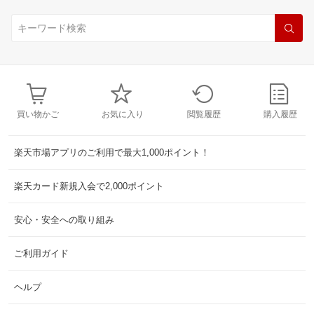
買い物かご
お気に入り
閲覧履歴
購入履歴
楽天市場アプリのご利用で最大1,000ポイント！
楽天カード新規入会で2,000ポイント
安心・安全への取り組み
ご利用ガイド
ヘルプ