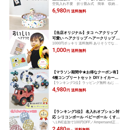
空気入れ不要 折り畳み式 簡単 収納袋
cm 簡易プール キッズハウス プレイサ
付き 持ち運び 口コミ 買い回り便利グッズ
6,980
ークル 空気入れ無し ブロック遊び おし
送料無料
円
ゃれ ボール遊び 赤ちゃん ねんねサーク
ル 子供 べランピング 自宅 家庭用 アウ
トドア 室内用水遊び
【当店オリジナル】タコ ヘアクリップ
可愛い ヘアクリップ ヘアークリップ 髪
1000円ポッキリ 送料無料 ありそうでなか
留め 髪どめ 髪クリップ 男の子 女の子
った！当店オリジナルヘアークリップ たこ
1,000
ベビー キッズ ヘアピン 子供 子ども こ
送料無料
円
さんウインナー おにぎり たい焼き お団子
ども 子供用 赤ちゃん かわいい ユニー
可愛いクリップ 買い回り ポイント消費に
ク ヘアアクセサリー ヘアアクセ ヘアー
便利グッズ
アクセ 髪飾り 楽しい
【マラソン期間中★お得なクーポン有】
4種コンプリートセット DIYトイカーズ
【ランキング1位】ラッピング無料 ねじ 組
車 ミニカー セット はたらくくるま は
み立て玩具 車 働く車のおもちゃ 喜ばれる
4,980
たらく車 働く車 おもちゃ 玩具 子供 子
送料無料
円
プレゼント お孫さんにも 入園祝い 進級祝
ども プレゼント ギフト 贈り物 タンク
口コミ 買い回り便利グッズ
ローリー ショベルカー クレーン車 ブル
ドーザー ねじ 組み立て玩具 知育玩具
【ランキング1位】 名入れオプション対
応 シリコンボール ベビーボール くすみ
＼LINE追加で100円OFF／Ampersand正規
カラー 赤ちゃん ベビー 玩具 おもちゃ
取扱店 名前入り 知育 音がしないラトル ス
2,480
にぎにぎ オーボール マカロンボール フ
送料無料
円
～