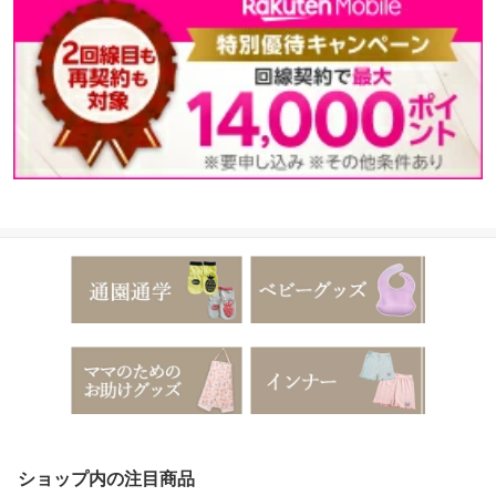
ショップ内の注目商品