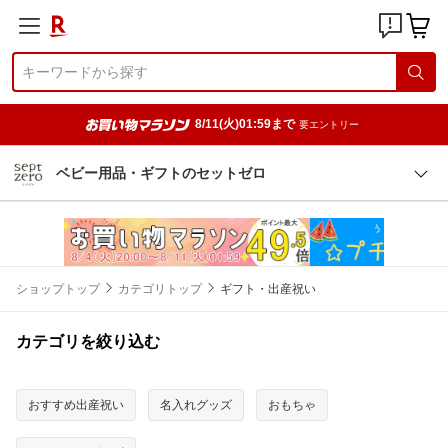
8/11(火)01:59まで
要エントリー
ベビー用品・ギフトのセットゼロ
ショップトップ
カテゴリトップ
ギフト・出産祝い
カテゴリを絞り込む
おすすめ出産祝い
名入れグッズ
おもちゃ