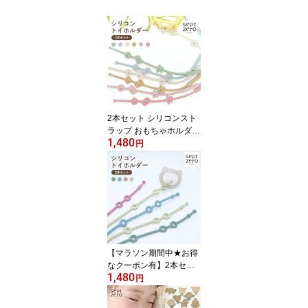
2本セット シリコンスト
ラップ おもちゃホルダー
1,480
赤ちゃん おしゃぶりホル
円
ダー トイストラップ お
もちゃストラップ おしゃ
れ ベビー マグストラッ
プ ベビーカーストラップ
シリコン ベビーストラッ
プ 海 貝 シェル プレゼン
ト ベビーカー
【マラソン期間中★お得
なクーポン有】2本セッ
1,480
ト シリコンストラップ
円
おもちゃホルダー ベビー
カー 赤ちゃん おしゃぶ