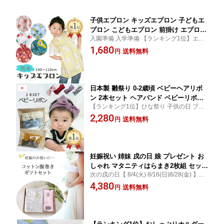
子供エプロン キッズエプロン 子どもエ
プロン こどもエプロン 前掛け エプロン
入園準備 入学準備 【ランキング1位】エプ
お食事エプロン 食事用エプロン かわい
ロン 子供 おしゃれ 通販 キッズ 防水 おうち
1,680
い おしゃれ フリル 子供 女の子 子ども
送料無料
円
時間 ガーデニング お手伝い こどもエプロ
キッズ 子供用 幼稚園 防水 100 110 子ど
ン クリックポスト 口コミ 買い回り便利グ
も用エプロン 北欧柄 可愛い 柄 花柄 み
ッズ
かん さくらんぼ チェリー
日本製 雛祭り 0-2歳頃 ベビーヘアリボ
ン 2本セット ヘアバンド ベビーリボン
【ランキング1位】ひな祭り 子供の日 プレ
ヘアアクセ ベビーヘアバンド ベビーヘ
ゼント ヘッドドレス ヘアバンド ベビー り
2,280
アアクセサリー 髪飾り リブリボン 無地
送料無料
円
ぼん ドット 百日祝い お食い初め ハーフバ
りぼん くすみカラー 赤ちゃん シンプル
ースデー 誕生日 記念撮影 おしゃれ 初節句
おしゃれ 女の子 男の子 ベビー用品 プ
お祝い
レゼント
妊娠祝い 姉妹 戌の日 娘 プレゼント お
しゃれ マタニティはらまき2枚組 セット
次の戌の日【 8/4(火) 8/16(日)8/28(金) 】妊
ロング腹巻き マタニティ 腹巻 腹巻き
婦さん ギフト 一年中使える妊婦腹巻大きい
4,380
妊婦 ロング腹巻 出産準備 出産前 暖か
送料無料
円
サイズ 薄いのに暖かい理想のイナー 春夏秋
い ピンク グレー ストレッチ デザイン
冬 あったか 女性 マタニティー 産前産後 口
ロング丈 妊娠中 冷え グッズ レディー
コミ
ス