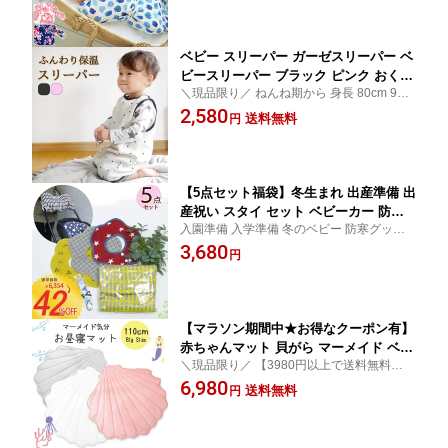
アル 可愛い かわいい シンプル 総柄 赤
ちゃん寝袋 ベビー寝具 送料無料
ベビー スリーパー ガーゼスリーパー ベ
ビースリーパー ブラック ピンク おくる
＼現品限り／ ねんね期から 身長 80cm 90c
み ガーゼ 綿 コットン 男の子 女の子 0
m ごろまで使える コットンスリーパー 寝袋
2,580
才 オールシーズン 冷房対策 総柄 可愛
送料無料
円
冷房対策 お腹が冷えない 綿100% 口コミ 買
い かわいい シンプル ハート柄 カジュ
い回り便利グッズ
アル 赤ちゃん 新生児 ベビー キッズ お
しゃれ 出産祝い 韓国ベビー服
【5点セット福袋】冬生まれ 出産準備 出
産祝い スタイ セット ベビーカー 防寒
入園準備 入学準備 冬のベビー 防寒グッズ
具 360度スタイ 360°スタイ ガーゼスタ
お得なセット 口コミ 買い回り便利グッズ
3,680
イ お得なセット おもちゃ落下防止 クリ
円
ップ セットゼロ オリジナル バギー用ハ
ンドマフ 真冬 ハンドマフ 赤ちゃん 贈
り物
【マラソン期間中★お得なクーポン有】
赤ちゃんマット 貝がら マーメイド ベビ
＼現品限り／ 【3980円以上で送料無料】入
ー ラグマット 月齢フォト 人魚姫 ごろ
園準備 入学準備 抱っこ布団 貝がら型マッ
6,980
寝アート 寝相アート お昼寝 プレイマッ
送料無料
円
ト ギフト インスタ 映え ベビー グッズ 春
ト ベビーマット 円形 はいはい 赤ちゃ
夏 秋 冬 口コミ 買い回り便利グッズ
ん 出産祝い プレゼント ギフト かいが
ら