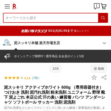
8/11(火)01:59まで
要エントリー
泥スッキリ本舗 楽天市場支店
ポイントアップ期間中 ! 通常商品 全会員ポイント5倍
1/19
動画
（
7
件）
4.14
泥スッキリ アクティブホワイト 600g （専用容器付き）
つけおき 洗剤 泥汚れ洗剤 粉末洗剤 ユニフォーム 野球 靴
下 泥よごれ 本店公式 汗の臭い 練習着 パンツ アンダーシ
ャツ ソフトボール サッカー 洗剤 泥洗剤
泥汚れ洗濯をとにかくラクに！ゴシゴシ洗いから解放！家事負担が激減しま