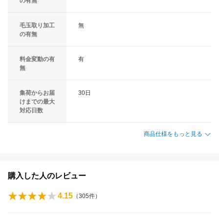
の有無
毛玉取り加工
無
の有無
料金変動の有
有
無
集荷からお届
30日
けまでの最大
対応日数
商品仕様をもっと見る
購入した人のレビュー
4.15
（
305
件）