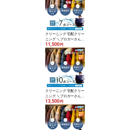
キーウェアクリーニング
簡易染み抜き無料 天然石
鹸クリーニング【サービ
ス特集認定商品】
クリーニング 宅配クリー
ニング ＼ブロガーさん推
11,500
薦！／ 詰め放題 最大7点
円
送料無料 衣替え 新生活
カシミアクリーニング ス
キーウェアクリーニング
簡易染み抜き無料 天然石
鹸クリーニング【サービ
ス特集認定商品】
クリーニング 宅配クリー
ニング ＼ブロガーさん推
13,500
薦！／ 詰め放題 最大10
円
点 送料無料 衣替え 新生
活 カシミアクリーニング
スキーウェアクリーニン
グ 簡易染み抜き無料 天
然石鹸クリーニング 【サ