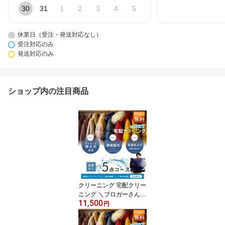
30
31
1
2
3
4
5
休業日（受注・発送対応なし）
受注対応のみ
発送対応のみ
ショップ内の注目商品
クリーニング 宅配クリー
ニング ＼ブロガーさん推
11,500
薦！／ 詰め放題 最大5点
円
送料無料 衣替え 新生活
カシミアクリーニング ス