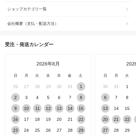
ショップカテゴリ一覧
会社概要（支払・配送方法）
受注・発送カレンダー
2026年8月
20
日
月
火
水
木
金
土
日
月
火
26
27
28
29
30
31
1
30
31
1
2
3
4
5
6
7
8
6
7
8
9
10
11
12
13
14
15
13
14
15
16
17
18
19
20
21
22
20
21
22
23
24
25
26
27
28
29
27
28
29