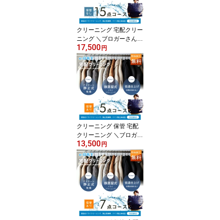
ービス特集認定商品】
クリーニング 宅配クリー
ニング ＼ブロガーさん推
17,500
薦！／ 詰め放題 最大15
円
点 送料無料 衣替え 新生
活 カシミアクリーニング
スキーウェアクリーニン
グ 簡易染み抜き無料 天
然石鹸クリーニング 【サ
ービス特集認定商品】
クリーニング 保管 宅配
クリーニング ＼ブロガー
13,500
推薦！／ 保管付き 詰め
円
放題 最大5点 クリーニン
グ カシミアクリーニング
スキーウェアクリーニン
グ 天然石鹸クリーニング
【サービス特集認定商
品】