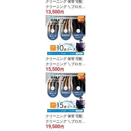
クリーニング 保管 宅配
クリーニング ＼ブロガー
13,500
推薦！／ 保管付き 詰め
円
放題 最大7点 クリーニン
グ カシミアクリーニング
スキーウェアクリーニン
グ 天然石鹸クリーニング
【サービス特集認定商
品】
クリーニング 保管 宅配
クリーニング ＼ブロガー
15,500
推薦！／ 保管付き 詰め
円
放題 最大10点 クリーニ
ング カシミアクリーニン
グ スキーウェアクリーニ
ング 天然石鹸クリーニン
グ【サービス特集認定商
品】
クリーニング 保管 宅配
クリーニング ＼ブロガー
19,500
推薦！／ 保管付き 詰め
円