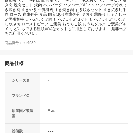
個包装 ステーキ肉国産 高級ステーキ ステーキ訳あり ステーキヒレ 焼
き肉 焼肉セット 焼肉 ハンバーグ ハンバーグギフト ハンバーグ冷凍 す
き焼き肉 すきやき 牛赤身肉 すき焼き鍋 すき焼きセット すき焼き用牛
肉 ロース 在庫処分 食品 肉 訳あり在庫処分 厚切り 霜降り しゃぶしゃ
ぶ黒毛和牛 しゃぶしゃぶ鍋 しゃぶしゃぶセット しゃぶしゃぶ しゃぶ
しゃぶ肉 ローストビーフ ご褒美 おうちご飯 おうちグルメ ご褒美グル
メ などにもできる種類豊富なカットもご用意しております。 是非当店
をご利用ください。
商品番号：set6980
商品仕様
シリーズ名
-
ブランド名
-
原産国／製造
日本
国
総個数
999