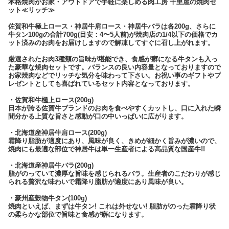
本格焼肉がお家・アウトドアで手軽に楽しめる肉工房 千里屋の焼肉セ
ット≪リッチ≫
佐賀和牛極上ロース・神居牛肩ロース・神居牛バラは各200g、さらに
牛タン100gの合計700g(目安：4〜5人前)が焼肉店の1/4以下の価格でカ
ット済みのお肉をお届けしますので解凍してすぐに召し上がれます。
厳選されたお肉3種類の旨味が堪能でき、食感が癖になる牛タンも入っ
た豪華な焼肉セットです。バランスの良い内容量となっておりますので
お家焼肉などでリッチな気分を味わって下さい。お祝い事のギフトやプ
レゼントとしても喜ばれているセット内容となっております。
・佐賀和牛極上ロース(200g)
日本が誇る佐賀牛ブランドのお肉を食べやすくカットし、口に入れた瞬
間分かる上質な旨さと感動が口の中いっぱいに広がります。
・北海道産神居牛肩ロース(200g)
霜降り脂肪が適度にあり、風味が良く、きめが細かく旨みが濃いので、
焼肉にも最適な部位で神居牛は単一生産者による高品質な国産牛!!
・北海道産神居牛バラ(200g)
脂がのっていて濃厚な旨味を感じられるバラ。生産者のこだわりが感じ
られる贅沢な味わいで霜降り脂肪が適度にあり風味が良い。
・豪州産穀物牛タン(100g)
焼肉といえば、まずは牛タン! これは外せない! 脂肪がのった霜降り状
の柔らかな部位で旨味と食感が癖になります。