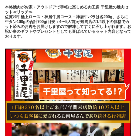
本格焼肉がお家・アウトドアで手軽に楽しめる肉工房 千里屋の焼肉セ
ット≪リッチ≫
佐賀和牛極上ロース・神居牛肩ロース・神居牛バラは各200g、さらに
牛タン100gの合計700g(目安：4〜5人前)が焼肉店の1/4以下の価格でカ
ット済みのお肉をお届けしますので解凍してすぐに召し上がれます。お
祝い事のギフトやプレゼントとしても喜ばれているセット内容となって
おります。