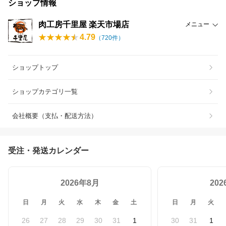
ショップ情報
肉工房千里屋 楽天市場店
メニュー
4.79
（
720
件）
ショップトップ
ショップカテゴリ一覧
会社概要（支払・配送方法）
受注・発送カレンダー
2026年8月
20
日
月
火
水
木
金
土
日
月
火
26
27
28
29
30
31
1
30
31
1