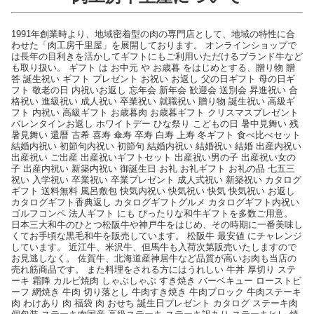
1991年創業時より、地域密着型の肉の専門店として、地域の特性に合
わせた「肉工房千里屋」を展開しております。 オンラインショップで
は長年の目利きを活かしてギフトにもご利用いただけるブランド牛など
も取り扱い。 ギフト は お中元 や お歳暮 をはじめとする、贈り物 贈
答 誕生祝い ギフト プレゼント お祝い お返し 父の日ギフト 母の日ギ
フト 敬老の日 内祝いお返し 忘年会 新年会 歓迎会 送別会 昇進祝い 合
格祝い 進級祝い 成人祝い 卒業祝い 就職祝い 贈り物 誕生祝い 高級ギ
フト 内祝い 高級ギフト お歳暮肉 お歳暮ギフト クリスマスプレゼント
バレンタインお返し ホワイトデー ひな祭り こどもの日 暑中見舞い 残
暑見舞い 還暦 古希 喜寿 傘寿 卒寿 白寿 上寿 冬ギフト 食べ比べセット
結婚内祝い 初節句内祝い 初節句 結婚内祝い 結婚祝い 結婚 出産内祝い
出産祝い ご出産 出産祝いギフトセット 出産祝い男の子 出産祝い女の
子 出産内祝い 新築内祝い 御誕生日 お礼 お礼ギフト お礼の品 七五三
祝い 入学祝い 卒業祝い 卒業プレゼント 成人式祝い 新築祝い カタログ
ギフト 送料無料 風呂敷包 快気内祝い 快気祝い 快気 快気祝い お返し
カタログギフト香典返し カタログギフトグルメ カタログギフト内祝い
ゴルフコンペ 法人ギフト にも ぴったりな和牛ギフトを多数ご用意。
日本三大和牛のひとつ松阪牛や神戸牛をはじめ、その時期に一番美味し
くてお手頃な黒毛和牛を販売しています。 松阪牛 最安値 にチャレンジ
しています。 近江牛、米沢牛、但馬牛も入荷次第販売いたしますので
お見逃しなく。 佐賀牛、北海道産神居牛など品質が高いお肉も当店の
売れ筋商品です。 また料理をされる方にはうれしい 牛丼 厚切り ステ
ーキ 霜降 カルビ焼肉 しゃぶしゃぶ すき焼き バーベキュー ローストビ
ーフ 網焼き 牛肉 切り落とし 牛肉すき焼き 牛肉ブロック 牛肉ステーキ
肉 わけあり 肉 福袋 肉 おせち 誕生日プレゼント カタログ ステーキ肉