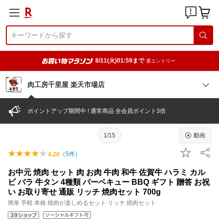
8/11(火)01:59まで
要エントリー
肉工房千里屋 楽天市場店
ポイントアップ期間中 ! 通常商品 全会員ポイント3倍
1/15
動画
（
5
件）
4.20
お中元 焼肉 セット 肉 お肉 牛肉 和牛 佐賀牛 ハラミ カル
ビ バラ 牛タン 4種類 バーベキュー BBQ ギフト 贈答 お祝
い お取り寄せ 通販 リッチ 焼肉セット 700g
簡単 手軽 本格 焼肉が楽しめるセット リッチ 焼肉セット