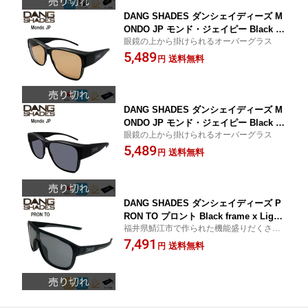
DANG SHADES ダンシェイディーズ M
ONDO JP モンド・ジェイピー Black M
眼鏡の上から掛けられるオーバーグラス
atte X Brown Polarized 日本製レンズ
5,489
偏光レンズ UVカット オーバーグラス
送料無料
円
サングラス ダン・シェイディーズ vidg
ov0005
DANG SHADES ダンシェイディーズ M
ONDO JP モンド・ジェイピー Black M
眼鏡の上から掛けられるオーバーグラス
atte X Black Smoke Polarized 日本製
5,489
レンズ 偏光レンズ UVカット オーバー
送料無料
円
グラス サングラス ダン・シェイディー
ズ vidgov0006
DANG SHADES ダンシェイディーズ P
RON TO プロント Black frame x Light
福井県鯖江市で作られた機能盛りだくさん
Smoke PREMIUM LENS 半永久くもり
のプレミアムレンズを採用
7,491
止め加工/偏光度99％/ブルーライトカッ
送料無料
円
ト/ハードコート付き サングラス ダン・
シェイディーズ MADE IN JAPAN vidgs
g0003