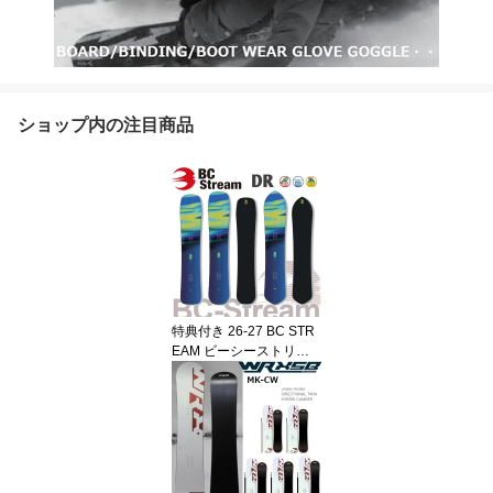
ショップ内の注目商品
特典付き 26-27 BC STR
EAM ビーシーストリー
ム DR ディーアール 平間
和徳 RAMA ラマ ラマ先
生 使用モデル オールラ
ウンド SNOWBOARD ボ
ード 板 2026-2027 BC-S
TREAM ご予約商品