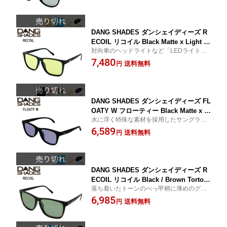
ハードコート付き サングラス ダン・シ
ェイディーズ MADE IN JAPAN vidg004
30-fbk
DANG SHADES ダンシェイディーズ R
ECOIL リコイル Black Matte x Light Y
対向車のヘッドライトなど「LEDライト（4
ellow Night High Contrast Lens ナイト
60nm）」の眩しさを抑える 夜間用のサン
7,480
レンズ 日本製レンズ UVカット 夜間用
送料無料
円
グラス
サングラス ダン・シェイディーズ vidg
00470
DANG SHADES ダンシェイディーズ FL
OATY W フローティー Black Matte x P
水に浮く特殊な素材を採用したサングラス
urple Polarized 偏光レンズ UVカット
「沈まずに拾える」ことで、海洋ゴミ対策
6,589
フローティング仕様 サングラス ダン・
送料無料
円
にも
シェイディーズ vidg00493
DANG SHADES ダンシェイディーズ R
ECOIL リコイル Black / Brown Tortois
落ち着いたトーンのべっ甲柄に薄めのグリ
e Gradation Matte x Green Silver Clea
ーン系レンズを搭載 曇りの日や悪天候の日
6,985
r Mirror Polarized 偏光レンズ UVカッ
送料無料
円
にも
ト サングラス ダン・シェイディーズ vi
dg00499