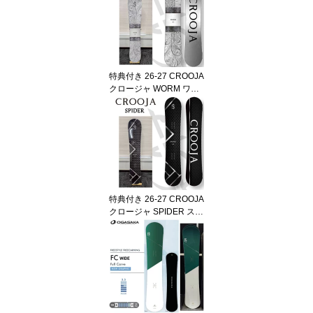
ンバー スノーボード グ
ラトリ 菅谷佑之介監修 S
NOWBOARD 正規品 202
6-2027 ご予約商品
特典付き 26-27 CROOJA
クロージャ WORM ワー
ム グラトリ Wキャンバ
ー メンズ レディース 江
端翔兵 中川智貴 スノー
ボード SNOWBOARD ボ
ード 板 正規品 2026-202
7 ご予約商品
特典付き 26-27 CROOJA
クロージャ SPIDER スパ
イダー グラトリ ハイブ
リッドWキャンバー 江端
翔兵 中川智貴 スノーボ
ード SNOWBOARD ボー
ド 板 正規品 2026-2027
ご予約商品