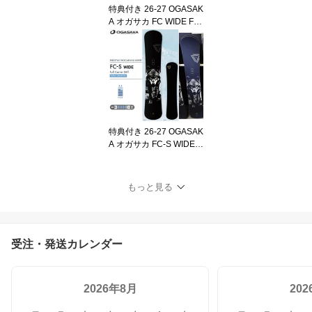
特典付き 26-27 OGASAK
A オガサカ FC WIDE Full
Carve ワイド セミハンマ
ー カービング スノーボ
ード SNOWBOARD ボー
ド 板 日本正規品 2026-2
027 ご予約商品
特典付き 26-27 OGASAK
A オガサカ FC-S WIDE F
ull Carve - Stifft ワイド カ
ービング テクニカル 中
本優子 堀博 使用モデル
もっと見る
スノーボード SNOWBO
ARD ボード 板 日本正規
品 2026-2027 FCS ご予
約商品
受注・発送カレンダー
2026年8月
20