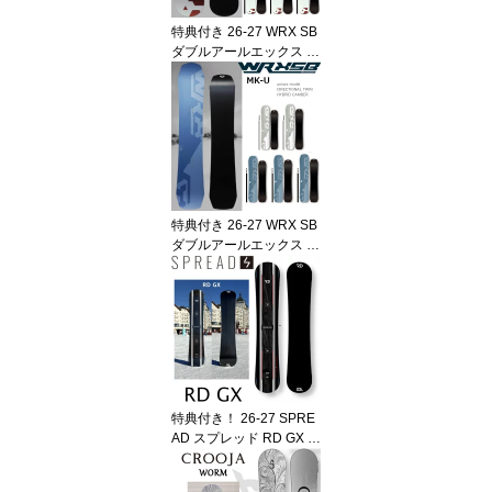
特典付き 26-27 WRX SB
ダブルアールエックス M
k-CW マークシーダブリ
ュー カービング 井口勝
文 いぐっちゃん ダブル
アールエックスエスビー
SNOWBOARD スノーボ
ード 板 日本正規品 WRX
SB 2026-2027 ご予約商
品
特典付き 26-27 WRX SB
ダブルアールエックス M
k-U マークユー カービン
グ 井口勝文 いぐっちゃ
ん ダブルアールエックス
エスビー SNOWBOARD
スノーボード 板 日本正
規品 WRXSB 2026-2027
ご予約商品
特典付き！ 26-27 SPRE
AD スプレッド RD GX ア
ールディー ジーエックス
グラファイトソール キャ