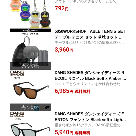
アウトドアギアのアクセサリーとして
C.WHT C.BLK NANGA DOWN WEAR 2
792
025 メール便発送
円
5050WORKSHOP TABLE TENNIS SET
テーブル テニス セット 卓球セット ポ
テーブルに取り付けるだけの簡単卓球セッ
ータブル テーブルテニスセット 収納袋
ト
3,960
付 伸縮可能ネット 正規販売店 2025
円
DANG SHADES ダンシェイディーズ R
ECOIL リコイル Black Soft x Amber P
スクエアとウェリントンをかけ合わせた少
olarized 偏光レンズ UVカット サングラ
し大きめなフレーム
6,985
ス ダン・シェイディーズ vidg00412
送料無料
円
DANG SHADES ダンシェイディーズ F
ENTON フェントン Black soft x Light
重さわずか約16グラム。DANG最軽量のラ
black PREMIUM LENS 半永久くもり止
ウンド型フレーム・モデル
5,940
め加工 偏光レンズ ブルーライトカット
送料無料
円