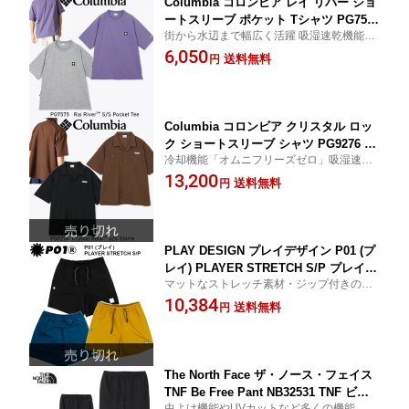
Columbia コロンビア レイ リバー ショ
ートスリーブ ポケット Tシャツ PG7575
街から水辺まで幅広く活躍 吸湿速乾機能
Rai River™ S/S Pocket Tee 半袖 Tシャ
「オムニウィック」サンプロテクション機
6,050
ツ UPF50 水陸両用 フェス アウトドア
送料無料
円
能「オムニシェイド」
正規品取扱店 メール便発送
Columbia コロンビア クリスタル ロッ
ク ショートスリーブ シャツ PG9276 Cr
冷却機能「オムニフリーズゼロ」吸湿速乾
ystal Rock™ S/S Shirt 半袖 シャツ フ
機能「オムニウィック」サンプロテクショ
13,200
ェス キャンプ アウトドア 正規品取扱店
送料無料
円
ン機能「オムニシェイド」
メール便発送
PLAY DESIGN プレイデザイン P01 (プ
レイ) PLAYER STRETCH S/P プレイ
マットなストレッチ素材・ジップ付きのバ
ストレッチ ショートパンツ 撥水 ストレ
ックポケット パッカブル・サイズ調整楽ち
10,384
ッチ UV 水陸両用 正規販売店 メール便
送料無料
円
んのウエストアジャスター
発送
The North Face ザ・ノース・フェイス
TNF Be Free Pant NB32531 TNF ビー
虫よけ機能やUVカットなど多くの機能を搭