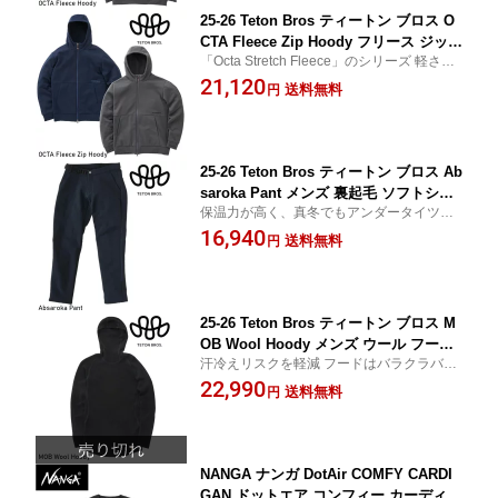
25-26 Teton Bros ティートン ブロス O
CTA Fleece Zip Hoody フリース ジップ
「Octa Stretch Fleece」のシリーズ 軽さと
フーディ 速乾 2025 FW 25秋冬モデル
保温性、通気性、速乾性、ストレッチ性
21,120
正規販売店 2025-2026 Fall/Winter TB25
送料無料
円
3-57M
25-26 Teton Bros ティートン ブロス Ab
saroka Pant メンズ 裏起毛 ソフトシェ
保温力が高く、真冬でもアンダータイツが
ルパンツ 2025 FW 25秋冬モデル 正規販
いらないほど快適
16,940
売店 2025-2026 Fall/Winter TB253-58M
送料無料
円
25-26 Teton Bros ティートン ブロス M
OB Wool Hoody メンズ ウール フーデ
汗冷えリスクを軽減 フードはバラクラバと
ィ ベースレイヤー 2025 FW 25秋冬モデ
しても使用可能
22,990
ル 正規販売店 2025-2026 Fall/Winter T
送料無料
円
B253-67M
NANGA ナンガ DotAir COMFY CARDI
GAN ドットエア コンフィー カーディガ