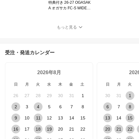
特典付き 26-27 OGASAK
A オガサカ FC-S WIDE F
ull Carve - Stifft ワイド カ
ービング テクニカル 中
本優子 堀博 使用モデル
もっと見る
スノーボード SNOWBO
ARD ボード 板 日本正規
品 2026-2027 FCS ご予
約商品
受注・発送カレンダー
2026年8月
20
日
月
火
水
木
金
土
日
月
火
26
27
28
29
30
31
1
30
31
1
2
3
4
5
6
7
8
6
7
8
9
10
11
12
13
14
15
13
14
15
16
17
18
19
20
21
22
20
21
22