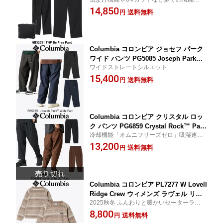
フリー パンツ メンズ ノースフェイス
載 ザノースフェイス正規販売店
14,850
アウトドア 正規品取扱店 2026
送料無料
円
Columbia コロンビア ジョセフ パーク
ワイド パンツ PG5085 Joseph Park™
ワイドストレートシルエット
Wide Pant ワイド ストレート アウトド
15,400
ア 正規品取扱店
送料無料
円
Columbia コロンビア クリスタル ロッ
ク パンツ PG6859 Crystal Rock™ Pant
冷却機能「オムニフリーズゼロ」吸湿速乾
キャンプ フェス アウトドア 正規品取扱
機能「オムニウィック」サンプロテクショ
13,200
店
送料無料
円
ン機能「オムニシェイド」
Columbia コロンビア PL7277 W Lovell
Ridge Crew ウィメンズ ラヴェル リッ
2025秋冬 ふんわりと暖かいセーターライク
ジ クルーネック レディース フリース 2
フリース
8,800
025 正規販売店
送料無料
円