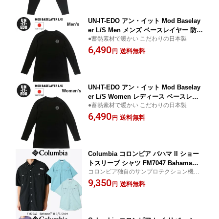
UN-IT-EDO アン・イット Mod Baselay
er L/S Men メンズ ベースレイヤー 防寒
●蓄熱素材で暖かい こだわりの日本製
インナー シャツ 吸汗速乾 正規品取扱店
6,490
メール便発送
送料無料
円
UN-IT-EDO アン・イット Mod Baselay
er L/S Women レディース ベースレイ
●蓄熱素材で暖かい こだわりの日本製
ヤー 防寒 インナー シャツ 吸汗速乾 正
6,490
規品取扱店 メール便発送
送料無料
円
Columbia コロンビア バハマ II ショー
トスリーブ シャツ FM7047 Bahama™ I
コロンビア独自のサンプロテクション機能
I S/S Shirt 半袖 シャツ UPF50 釣り キ
「オムニシェイドブロードスペクトラム」
9,350
ャンプ アウトドア 正規品取扱店 メール
送料無料
円
便発送