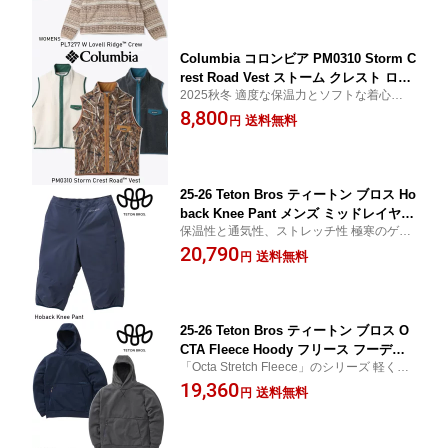
Columbia コロンビア PM0310 Storm C
rest Road Vest ストーム クレスト ロー
2025秋冬 適度な保温力とソフトな着心地
ド ベスト マイクロフリース フリース 2
コロンビア定番のマイクロフリースベスト
8,800
025 正規販売店
送料無料
円
25-26 Teton Bros ティートン ブロス Ho
back Knee Pant メンズ ミッドレイヤー
保温性と通気性、ストレッチ性 極寒のゲレ
パンツ 保温パンツ 2025 FW 25秋冬モデ
ンデからバックカントリーまで
20,790
ル 正規販売店 2025-2026 Fall/Winter T
送料無料
円
B253-25M
25-26 Teton Bros ティートン ブロス O
CTA Fleece Hoody フリース フーディ
「Octa Stretch Fleece」のシリーズ 軽く、
速乾 2025 FW 25秋冬モデル 正規販売店
暖かく、それでいてヌケが良いから暑くな
19,360
2025-2026 Fall/Winter TB253-44M
送料無料
円
らない