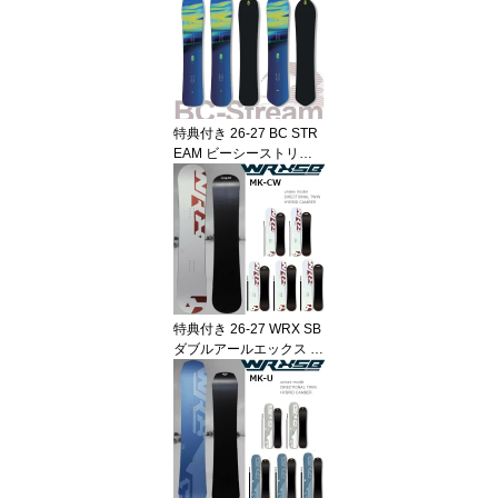
特典付き 26-27 BC STR
EAM ビーシーストリー
ム DR ディーアール 平間
和徳 RAMA ラマ ラマ先
生 使用モデル オールラ
ウンド SNOWBOARD ボ
ード 板 2026-2027 BC-S
TREAM ご予約商品
特典付き 26-27 WRX SB
ダブルアールエックス M
k-CW マークシーダブリ
ュー カービング 井口勝
文 いぐっちゃん ダブル
アールエックスエスビー
SNOWBOARD スノーボ
ード 板 日本正規品 WRX
SB 2026-2027 ご予約商