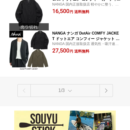
NANGA 国内正規取扱店 軽やかに整う、夏
ン ノーカラーカーディガン 吸汗速乾 N
の万能カーディガン 通気性・吸汗速乾に優
16,500
ANGA DOWN WEAR 2026 春夏モデル
送料無料
円
れた軽量なDotAirノーカラーカーディガン
正規販売店
NANGA ナンガ DotAir COMFY JACKE
T ドットエア コンフィー ジャケット テ
NANGA 国内正規取扱店 通気性・吸汗速乾
ーラードジャケット 吸汗速乾 NANGA D
に優れた軽量なDotAirテーラードジャケッ
27,500
OWN WEAR 2026 春夏モデル 正規販売
送料無料
円
ト
店
1/3