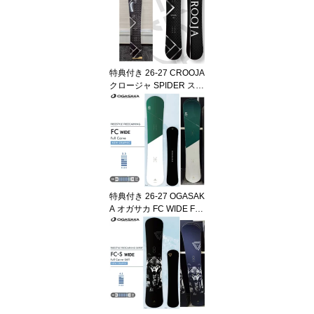
端翔兵 中川智貴 スノー
ボード SNOWBOARD ボ
ード 板 正規品 2026-202
7 ご予約商品
特典付き 26-27 CROOJA
クロージャ SPIDER スパ
イダー グラトリ ハイブ
リッドWキャンバー 江端
翔兵 中川智貴 スノーボ
ード SNOWBOARD ボー
ド 板 正規品 2026-2027
ご予約商品
特典付き 26-27 OGASAK
A オガサカ FC WIDE Full
Carve ワイド セミハンマ
ー カービング スノーボ
ード SNOWBOARD ボー
ド 板 日本正規品 2026-2
027 ご予約商品