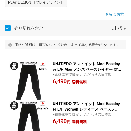
PLAY DESIGN 【プレイデザイン】
さらに表示
売り切れを含む
標準
価格や送料は、商品のサイズや色によって異なる場合があります。
UN-IT-EDO アン・イット Mod Baselay
er L/P Men メンズ ベースレイヤー 防寒
●蓄熱素材で暖かい こだわりの日本製
インナー パンツ 吸汗速乾 正規品取扱店
6,490
メール便発送
送料無料
円
UN-IT-EDO アン・イット Mod Baselay
er L/P Women レディース ベースレイ
●蓄熱素材で暖かい こだわりの日本製
ヤー 防寒 インナー パンツ 吸汗速乾 正
6,490
規品取扱店 メール便発送
送料無料
円