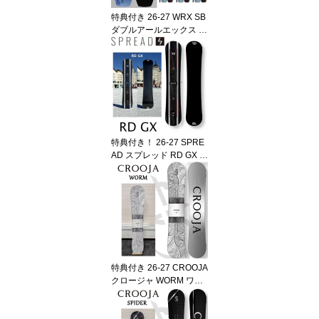
品
特典付き 26-27 WRX SB
ダブルアールエックス M
k-U マークユー カービン
グ 井口勝文 いぐっちゃ
ん ダブルアールエックス
エスビー SNOWBOARD
スノーボード 板 日本正
規品 WRXSB 2026-2027
ご予約商品
特典付き！ 26-27 SPRE
AD スプレッド RD GX ア
ールディー ジーエックス
グラファイトソール キャ
ンバー スノーボード グ
ラトリ 菅谷佑之介監修 S
NOWBOARD 正規品 202
6-2027 ご予約商品
特典付き 26-27 CROOJA
クロージャ WORM ワー
ム グラトリ Wキャンバ
ー メンズ レディース 江