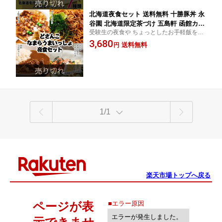
旅行 満喫 旅行 菓子 スナック
北海道夜食セット 送料無料 十勝豚丼 永
谷園 北海道限定茶づけ 五島軒 函館カレ
受験生の夜食や ちょっとしたお手軽飯を北
ー マルちゃん 焼きそば弁当 きのとや
海道食材で！五島軒 函館カレーは3種類か
3,680
農学校 北海道 バラエティー ソウルフー
送料無料
円
らお選びください。
ド お手軽 ご当地 ツアー 食べ比べ お土
産 送料込 贈り物 人気 ギフト やしょく
お菓子 おやつ
1/1