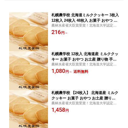
札幌農学校 北海道ミルククッキー 3枚入
12枚入 24枚入 48枚入 お菓子 おやつ お
農林水産省大臣賞受賞！北海道大学認定の
土産 個包装 ばらまき 贈り物 手土産 プ
ミルククッキー。お土産・プレゼント・内
216
レゼント お茶請け バレンタイン ホワイ
円
～
祝い・おやつ・お茶請け用などにも最適。
トデー クリスマス 母の日 父の日 お祝
い 内祝い お返し 七夕 北海道コンフェ
クト
札幌農学校 12枚入 北海道産 ミルククッ
キー お菓子 おやつ お土産 贈り物 手土
農林水産省大臣賞受賞！北海道大学認定の
産 プレゼント お茶請け バレンタイン
ミルククッキー。お土産・プレゼント・内
1,080
ホワイトデー クリスマス 母の日 父の日
送料無料
円
～
祝い・おやつ・お茶請け用などにも最適。
札幌農学校 【24枚入】 北海道産 ミルク
クッキー お菓子 おやつ お土産 贈り物
農林水産省大臣賞受賞！北海道大学認定の
手土産 プレゼント お茶請けバレンタイ
ミルククッキー。お土産・プレゼント・内
1,458
ン
円
祝い・おやつ・お茶請け用などにも最適。