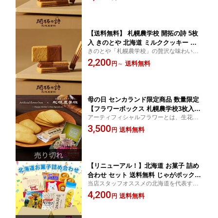
【送料無料】 札幌農学校 開拓の詩 5枚
入 きのとや 北海道 ミルククッキー チ
きのとや「札幌農学校」の贅沢な味わい。
ョコレート ラングドシャ 焼き菓子 お菓
ザクザク食感のクッキーとまろやかなチョ
2,200
子 スイーツ 個包装 北海道限定 お土産
送料無料
円
～
コレートが織りなす、北海道のこだわりが
おみやげ ギフト プレゼント 景品 買い
詰まったプレミアムな焼き菓子「開拓の
まわり
詩」。
母の日 センカランド限定商品 数量限定
【フラワーボックス 札幌農学校3枚入×3
アーティフィシャルフラワーとは、生花の
個 】詰め合わせ プレゼント カーネーシ
美しさをリアルに再現しながらも、生花よ
3,500
ョン あじさい アキレア ガーベラ かわ
送料無料
円
りも耐久性がある、近年注目のアイテムで
いい 贈り物 花束 アレンジメント アー
す。厳選したお菓子とのセンカランド限定
ティフィシャルフラワー お菓子 ギフト
母の日セットです！
【リニューアル！】北海道 お菓子 詰め
合わせ セット 送料無料 じゃがポックル
当店スタッフオススメの北海道を代表する
18g×6袋入り 札幌農学校 夕張メロンハ
お菓子を詰め込みました。お値段もお手頃
4,200
イチュウ クマゴロン チョび oh!焼きと
送料無料
円
ですので、プレゼントやお土産にもぴった
うきび スタンドパック カリカリ 小袋
りです。
農学校 メロン ハイチュウ 焼きとうきび