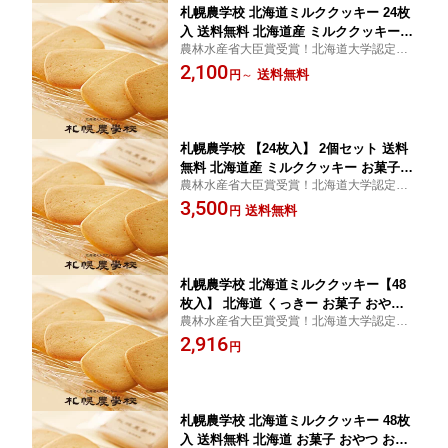
札幌農学校 北海道ミルククッキー 24枚
入 送料無料 北海道産 ミルククッキー
農林水産省大臣賞受賞！北海道大学認定の
お菓子 おやつ お土産 贈り物 手土産 プ
ミルククッキー。お土産・プレゼント・内
2,100
レゼント お茶請け 人気 バレンタイン
送料無料
円
～
祝い・おやつ・お茶請け用などにも最適。
札幌農学校 【24枚入】 2個セット 送料
無料 北海道産 ミルククッキー お菓子
農林水産省大臣賞受賞！北海道大学認定の
おやつ お土産 贈り物 手土産 プレゼン
ミルククッキー。お土産・プレゼント・内
3,500
ト お茶請け バレンタイン ホワイトデー
送料無料
円
祝い・おやつ・お茶請け用などにも最適。
御祝い 内祝い
札幌農学校 北海道ミルククッキー【48
枚入】 北海道 くっきー お菓子 おやつ
農林水産省大臣賞受賞！北海道大学認定の
お土産 贈り物 手土産 プレゼント お茶
ミルククッキー。お土産・プレゼント・内
2,916
請け バレンタイン ホワイトデー クリス
円
祝い・おやつ・お茶請け用などにも最適。
マス パーティー お歳暮 お中元 お返し
内祝い お祝い ばらまき ご当地
札幌農学校 北海道ミルククッキー 48枚
入 送料無料 北海道 お菓子 おやつ お土