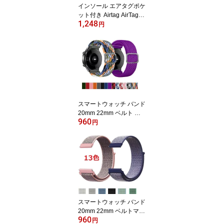
インソール エアタグポケ
ット付き Airtag AirTag2
1,248
ホルダー エアタグインソ
円
ール airtag 子供 高齢者
エアタグケース 徘徊対策
GPS 認知症 靴
スマートウォッチ バンド
20mm 22mm ベルト 編
960
み込み 長さ調整可能 コ
円
ンパチブル 伸縮性ナイロ
ン バンド交換 ウォッチ
ベルト 腕時計ベルト ウ
ェアラブル SmartWatch
スマートウォッチ バンド
20mm 22mm ベルトマジ
960
ックテープ 時計バンド
円