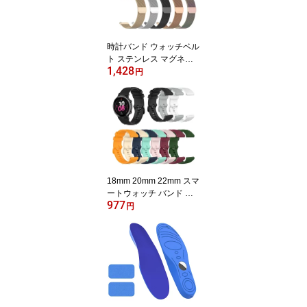
時計バンド ウォッチベル
ト ステンレス マグネッ
1,428
ト式腕時計バンド スマー
円
ト時計バンド 全7色 幅 1
8mm 20mm 22mm 交換
ベルト メッシュバンド g
armin galaxy huawei am
azfit foosil
18mm 20mm 22mm スマ
ートウォッチ バンド シ
977
リカゲルバンド スポーツ
円
シリコン リストバンド交
換 柔らか ベルト ウォッ
チベルト 腕時計ベルト
ウェアラブル SmartWatc
h スマートウォッチ