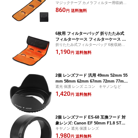
マジックテープ カメラフィルター用収納バ
メラ 一眼レフ フィルターレンズケース
ッグ
860
フィルターレンズポーチ フィルターソ
送料無料
円
フトケース 82mmまでのフィルター径
に対応 手入れ 保管
6枚用 フィルターバッグ 折りたたみ式
フィルターケース フィルターケース カ
折りたたみ式フィルターバッグ 6枚収納可
メラ 一眼レフ フィルターレンズケース
能 カメラ・一眼レフ用フィルターケース 82
1,190
フィルターレンズポーチ フィルターソ
送料無料
円
mmまで対応 ソフト保護仕様 フィルターレ
フトケース 82mmまでのフィルター径
ンズの整理・保管に最適
に対応 手入れ 保管
2個 レンズフード 汎用 49mm 52mm 55
mm 58mm 62mm 67mm 72mm 77mm
遮光 保護 レンズ ニコン キヤノンなど
82mm 各メーカー対応 ネジ込み式 フィ
1,420
ルター径
送料無料
円
2個 レンズフード ES-68 互換フード 対
象レンズ: Canon EF 50mm F1.8 STM
キヤノン 遮光 保護 レンズ
レンズに適合 可逆式
1,980
送料無料
円