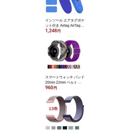
h スマートウォッチ
インソール エアタグポケ
ット付き Airtag AirTag2
1,248
ホルダー エアタグインソ
円
ール airtag 子供 高齢者
エアタグケース 徘徊対策
GPS 認知症 靴
スマートウォッチ バンド
20mm 22mm ベルト 編
960
み込み 長さ調整可能 コ
円
ンパチブル 伸縮性ナイロ
ン バンド交換 ウォッチ
ベルト 腕時計ベルト ウ
ェアラブル SmartWatch