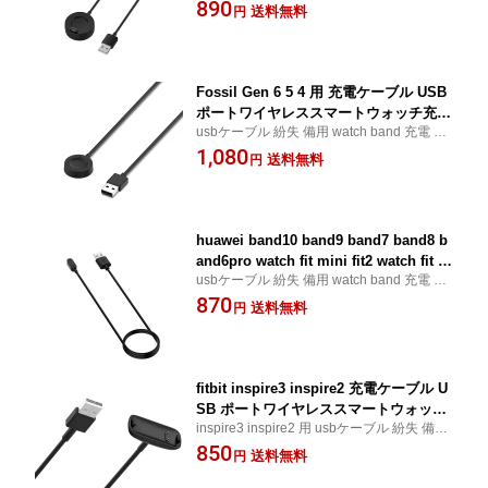
890
ve
送料無料
円
Fossil Gen 6 5 4 用 充電ケーブル USB
ポートワイヤレススマートウォッチ充電
usbケーブル 紛失 備用 watch band 充電 会
ケーブル Fossil Gen6 Gen5 Gen4 用ス
社 車内
1,080
マートウォッチ磁気充電器 スマートウ
送料無料
円
ォッチアクセサリー
huawei band10 band9 band7 band8 b
and6pro watch fit mini fit2 watch fit 用
usbケーブル 紛失 備用 watch band 充電 会
充電ケーブル USB ポートワイヤレスス
社 車内 ファーウェイバンド
870
マートウォッチ充電ケーブル huawei ba
送料無料
円
nd 10 9 8 7 6 pro watch fit mini fit 2 用
スマートウォッチ磁気充電器 スマート
ウォッチアクセサリー
fitbit inspire3 inspire2 充電ケーブル U
SB ポートワイヤレススマートウォッチ
inspire3 inspire2 用 usbケーブル 紛失 備用
充電ケーブル フィットビット inspire 3
watch band 充電 会社 車内
850
2用スマートウォッチ充電器 スマートウ
送料無料
円
ォッチアクセサリー