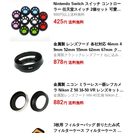
Nintendo Switch スイッチ コントロー
ラー 任天堂スイッチ 2個セット 可愛い
980円以上送料無料
コントローラー用 猫手 肉球
425
送料無料
円
金属製 レンズフード 各社対応 46mm 4
9mm 52mm 55mm 62mm 67mm クラ
金属製クラシックレンズフード ねじ込み式
シックメタルレンズフード 黒色 ねじ込
46mm〜67mm各サイズ対応 高耐久アルミ
878
み式
送料無料
円
合金製 黒色マット仕上げ
金属製 ニコン ミラーレス一眼レフカメ
ラ Nikon Z 50 16-50 VR レンズキット
金属製レンズフード HN-40互換 Nikon Z50
用 互換 NIKKOR Z DX 16-50mm f/3.5-6.
NIKKOR Z DX 16-50mm f/3.5-6.3 VR対応
882
3 VRレンズ 対応 レンズフード HN-40
送料無料
円
高耐久メタル仕様 反射防止
メタル仕様
3枚用 フィルターバッグ 折りたたみ式
フィルターケース フィルターケース カ