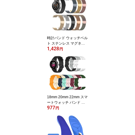
時計バンド ウォッチベル
ト ステンレス マグネッ
1,428
ト式腕時計バンド スマー
円
ト時計バンド 全7色 幅 1
8mm 20mm 22mm 交換
ベルト メッシュバンド g
armin galaxy huawei am
azfit foosil
18mm 20mm 22mm スマ
ートウォッチ バンド シ
977
リカゲルバンド スポーツ
円
シリコン リストバンド交
換 柔らか ベルト ウォッ
チベルト 腕時計ベルト
ウェアラブル SmartWatc