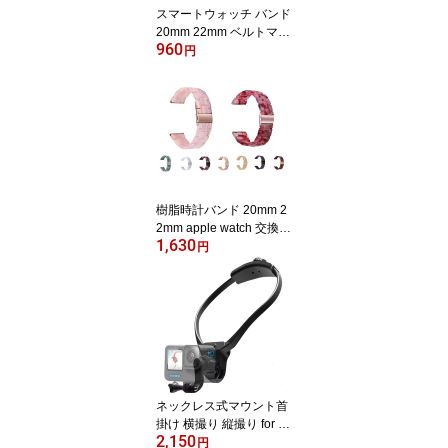
スマートウォッチ バンド
20mm 22mm ベルトマジ
960
ックテープ 時計バンド
円
ループナイロンバンド コ
ンパチブル バンド交換
ウォッチベルト 腕時計ベ
ルト ウェアラブル Smart
Watch
樹脂時計バンド 20mm 2
2mm apple watch 交換バ
1,630
ンド ベルト 軽量 スタイ
円
リッシュ スマートウォッ
チバンド クイックリリー
ス 腕時計 ウォッチベル
ト
ネックレス式マウント首
掛け 横撮り 縦撮り for go
2,150
pro dji Action1 2 3 4 6 5
円