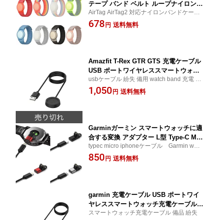
テープ バンド ベルト ループナイロン
AirTag AirTag2 対応ナイロンバンドケース
コンパチブル 軽量
マジックテープ式ベルトループ付き 軽量コ
678
送料無料
円
ンパクト設計 紛失防止・携帯便利なAirTag
ホルダー
Amazfit T-Rex GTR GTS 充電ケーブル
USB ポートワイヤレススマートウォッ
usbケーブル 紛失 備用 watch band 充電 会
チ充電ケーブル A1901 A1909A1918 用
社 車内
1,050
スマートウォッチ磁気充電器 スマート
送料無料
円
ウォッチアクセサリー
Garminガーミン スマートウォッチに適
合する変換 アダプター L型 Type-C MIC
typec micro iphoneケーブル Garmin watc
RO APPLE 用 プラグ 変換マイクロ 充
h 充電
850
電ケーブル繋ぐ Garmin forerunner 955
送料無料
円
FENIX 8 7 6 5 Instinct 2/2S
garmin 充電ケーブル USB ポートワイ
ヤレススマートウォッチ充電ケーブルin
スマートウォッチ充電ケーブル 備品 紛失
stinct forerunner Fenix Venu Vivoacti