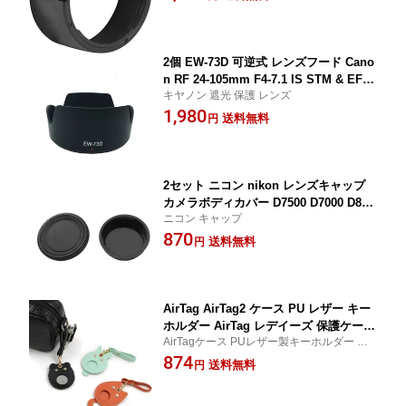
2個 EW-73D 可逆式 レンズフード Cano
n RF 24-105mm F4-7.1 IS STM & EF-S
キヤノン 遮光 保護 レンズ
18-135mm F3.5-5.6 IS USM レンズ 用
1,980
Canon EOS R5 R6 RP R 90D 80D 77D
送料無料
円
に対応
2セット ニコン nikon レンズキャップ
カメラボディカバー D7500 D7000 D850
ニコン キャップ
D810 D800 D750 D350 D600 D3500 D34
870
00 D3300 D3200 D3100 D56000 D5500
送料無料
円
D50 D50 0 D53 00 D5200 D5100 D90 D8
0 D70 D70S ニコン F AI マウント DSL
R
AirTag AirTag2 ケース PU レザー キー
ホルダー AirTag レデイーズ 保護ケース
AirTagケース PUレザー製キーホルダー 可
pu革 ストラップ エアタグ アタグ キー
愛いデザインの保護カバー レディース向け
874
ホルダー 可愛い
送料無料
円
エアタグ対応 ストラップ付きPU革アクセサ
リー