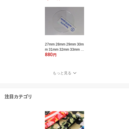
pro Insta360 one アクセ
サリー ゴープロ hero13
12 11 10 9 8 7 6 5 スマ
ホ その他アクションカメ
ラ
27mm 28mm 29mm 30m
m 31mm 32mm 33mm 3
880
4mm 35mm 36mm 37m
円
m 38mm 39mm 40mm 4
1mm 42mm 44 46 Smart
Watch (スマートウォッ
もっと見る
チ) 腕時計 円形 ガラス
フィルム フィルム 液晶
保護フィルム シート
注目カテゴリ