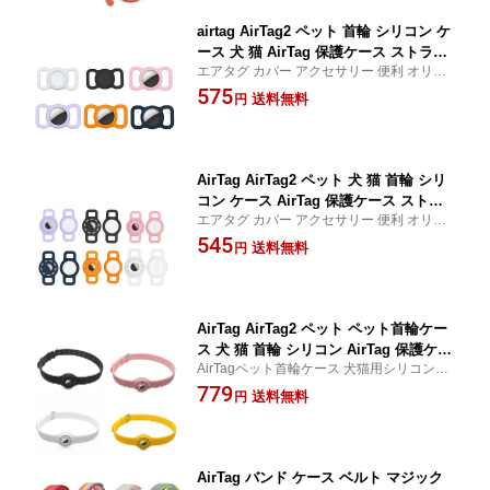
airtag AirTag2 ペット 首輪 シリコン ケ
ース 犬 猫 AirTag 保護ケース ストラッ
エアタグ カバー アクセサリー 便利 オリジ
プ エアタグ アタグ Apple Airtags シリ
ナル
575
コンバンパー 犬用 猫用 紛失防止 キズ
送料無料
円
防止 軽量小型
AirTag AirTag2 ペット 犬 猫 首輪 シリ
コン ケース AirTag 保護ケース ストラ
エアタグ カバー アクセサリー 便利 オリジ
ップ エアタグ アタグ Apple Airtags シ
ナル
545
リコンバンパー 犬用 猫用 紛失防止 キ
送料無料
円
ズ防止 軽量小型
AirTag AirTag2 ペット ペット首輪ケー
ス 犬 猫 首輪 シリコン AirTag 保護ケー
AirTagペット首輪ケース 犬猫用シリコン保
ス ストラップ エアタグ アタグ Apple A
護カバー 軽量小型でキズ防止・紛失防止に
779
irtags シリコンバンパー 犬用 猫用 紛失
送料無料
円
最適 エアタグ対応 ストラップ付きバンパー
防止 キズ防止 軽量小型
ケース
AirTag バンド ケース ベルト マジック