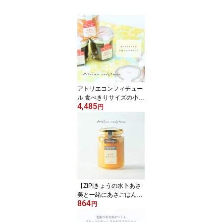
アトリエコンフィチュー
ル 食べきりサイズの小瓶
4,485
9本セット_各30g☆果実
円
商 千総 無添加 低糖度 ギ
フト 内祝 小分け 個包装
誕生日 お中元 手土産
挨拶 メッセージカード
【送料無料】
【ZIP!きょうの水卜あさ
美と一緒にあさごはんで
864
紹介されました】アトリ
円
エコンフィチュール 南国
の黄金パインジャム 150