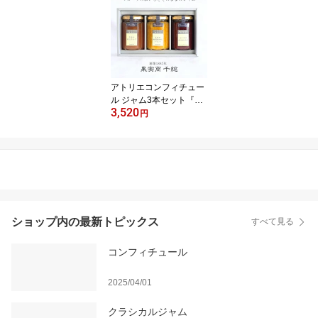
g果実商 千総 無添加 低糖
度 こだわりフルーツ ギ
フト 内祝 誕生日 手土産
挨拶 お中元
アトリエコンフィチュー
ル ジャム3本セット『青
3,520
森の紅玉りんご 有田の木
円
成完熟みかんマーマレー
ド 紀ノ里のまりひめいち
ご』各150g☆果実商 千
総 無添加 低糖度 ギフト
内祝 誕生日 父の日 お中
元 メッセージカード【送
料無料】
ショップ内の最新トピックス
すべて見る
コンフィチュール
2025/04/01
クラシカルジャム