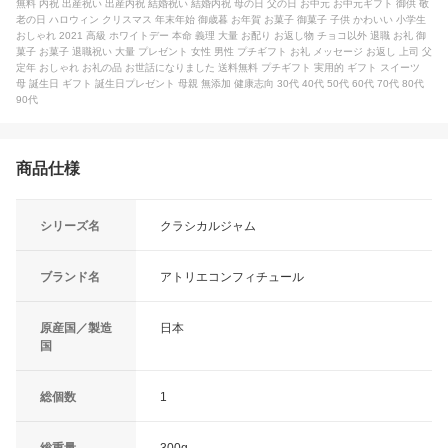
無料 内祝 出産祝い 出産内祝 結婚祝い 結婚内祝 母の日 父の日 お中元 お中元ギフト 御供 敬
老の日 ハロウィン クリスマス 年末年始 御歳暮 お年賀 お菓子 御菓子 子供 かわいい 小学生
おしゃれ 2021 高級 ホワイトデー 本命 義理 大量 お配り お返し物 チョコ以外 退職 お礼 御
菓子 お菓子 退職祝い 大量 プレゼント 女性 男性 プチギフト お礼 メッセージ お返し 上司 父
定年 おしゃれ お礼の品 お世話になりました 送料無料 プチギフト 実用的 ギフト スイーツ
母 誕生日 ギフト 誕生日プレゼント 母親 無添加 健康志向 30代 40代 50代 60代 70代 80代
90代
商品仕様
シリーズ名
クラシカルジャム
ブランド名
アトリエコンフィチュール
原産国／製造
日本
国
総個数
1