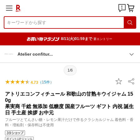
8/11(火)01:59まで
要エントリー
Atelier confitu
r
1/6
（
15
件）
4.73
アトリエコンフィチュール 和歌山の甘熟キウイジャム 15
0g
果実商 千総 無添加 低糖度 国産フルーツ ギフト 内祝 誕生
日 手土産 挨拶 お中元
フルーツとてんさい糖・レモン果汁だけで作るクラシカルジャム 着色料・香
料・増粘剤・保存料は不使用