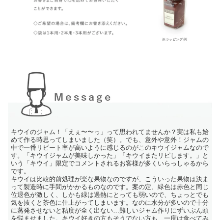
キウイのジャム！「えぇ〜〜っ」って思われてませんか？実は私も始
めて作る時思ってしまいました（笑）。でも、意外や意外！ジャムの
中で一番リピート率が高いように感じるのがこのキウイジャムなので
す。「キウイジャムが美味しかった」「キウイまたリピします。」と
いう「キウイ」限定でコメントされるお客様が多くいらっしゃるから
です。
キウイは比較的前処理が楽な果物なのですが、こういった果物は決ま
って製造時に手間がかかるものなのです。案の定、緑色は赤色と同じ
位退色が激しく、しかも緑は過熱にとっても弱いので、ちょっとでも
気を抜くと茶色に仕上がってしまいます。なのに水分が多いので十分
に蒸発させないと粘度が全く出ない…難しいジャム作りにずいぶん頭
を悩ませました。キウイ好きの方もそうでない方も、一度は食べてみ