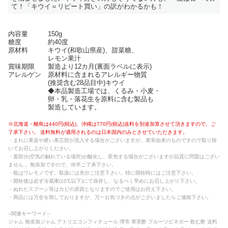
て！「キウイ＝リピート買い」の訳がわかるかも！
内容量 150g
糖度 約40度
原材料 キウイ(和歌山県産)、甜菜糖、
レモン果汁
賞味期限 製造より12カ月(裏面ラベルに表示)
アレルゲン 原材料に含まれるアレルギー物質
(推奨含む28品目中)キウイ
◆本品製造工場では、くるみ・小麦・
卵・乳・落花生を原料に含む製品も
製造しています。
※北海道・離島は440円(税込)、沖縄は770円(税込)送料を別途加算させて頂きますので、ご
了承下さい。 送料無料が適用されるのは日本国内のみとさせていただきます。
・まれに果皮や硬い果芯部が混入する場合がございますが、果実由来のものですので取り除
いてお召し上がりください。
・蓋部分(空気の触れている場所)が酸化し、変色する場合がございますが品質に問題はござい
ません 。無添加ですので、何卒ご了承下さい。
・瓶はワレモノです。取扱には充分ご注意下さい。特に開栓時にはご注意下さい。
・開栓後は必ず冷蔵庫(10℃以下)にて保存し、なるべく早めにお召し上がり下さい。
・ぬれたスプーン等はカビの原因となりますのでご使用はお控え下さい。
・商品には万全を期しておりますが、万一お気づきの点がございましたらご連絡下さい。
--関連キーワード--
ジャム 無添加ジャム アトリエコンフィチュール 堺市 果実酢 フルーツビネガー 飲む酢 送料