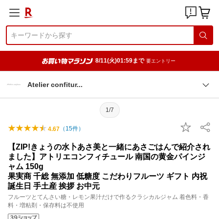
8/11(火)01:59まで
要エントリー
Atelier confitu
r
1/7
（
15
件）
4.67
【ZIP!きょうの水卜あさ美と一緒にあさごはんで紹介され
ました】アトリエコンフィチュール 南国の黄金パインジ
ャム 150g
果実商 千総 無添加 低糖度 こだわりフルーツ ギフト 内祝
誕生日 手土産 挨拶 お中元
フルーツとてんさい糖・レモン果汁だけで作るクラシカルジャム 着色料・香
料・増粘剤・保存料は不使用