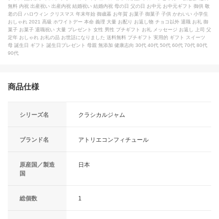
無料 内祝 出産祝い 出産内祝 結婚祝い 結婚内祝 母の日 父の日 お中元 お中元ギフト 御供 敬
老の日 ハロウィン クリスマス 年末年始 御歳暮 お年賀 お菓子 御菓子 子供 かわいい 小学生
おしゃれ 2021 高級 ホワイトデー 本命 義理 大量 お配り お返し物 チョコ以外 退職 お礼 御
菓子 お菓子 退職祝い 大量 プレゼント 女性 男性 プチギフト お礼 メッセージ お返し 上司 父
定年 おしゃれ お礼の品 お世話になりました 送料無料 プチギフト 実用的 ギフト スイーツ
母 誕生日 ギフト 誕生日プレゼント 母親 無添加 健康志向 30代 40代 50代 60代 70代 80代
90代
商品仕様
シリーズ名
クラシカルジャム
ブランド名
アトリエコンフィチュール
原産国／製造
日本
国
総個数
1