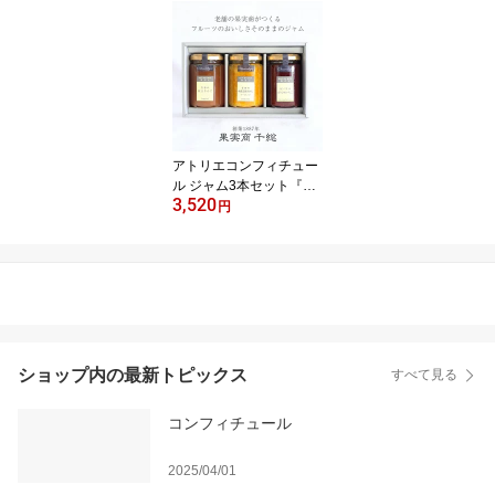
エコンフィチュール 南国
の黄金パインジャム 150
g果実商 千総 無添加 低糖
度 こだわりフルーツ ギ
フト 内祝 誕生日 手土産
挨拶 お中元
アトリエコンフィチュー
ル ジャム3本セット『青
3,520
森の紅玉りんご 有田の木
円
成完熟みかんマーマレー
ド 紀ノ里のまりひめいち
ご』各150g☆果実商 千
総 無添加 低糖度 ギフト
内祝 誕生日 父の日 お中
元 メッセージカード【送
料無料】
ショップ内の最新トピックス
すべて見る
コンフィチュール
2025/04/01