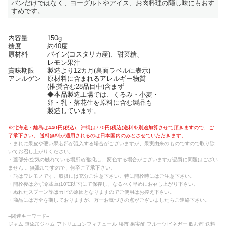
パンだけではなく、ヨーグルトやアイス、お肉料理の隠し味にもおす
すめです。
内容量 150g
糖度 約40度
原材料 パイン(コスタリカ産)、甜菜糖、
レモン果汁
賞味期限 製造より12カ月(裏面ラベルに表示)
アレルゲン 原材料に含まれるアレルギー物質
(推奨含む28品目中)含まず
◆本品製造工場では、くるみ・小麦・
卵・乳・落花生を原料に含む製品も
製造しています。
※北海道・離島は440円(税込)、沖縄は770円(税込)送料を別途加算させて頂きますので、ご
了承下さい。 送料無料が適用されるのは日本国内のみとさせていただきます。
・まれに果皮や硬い果芯部が混入する場合がございますが、果実由来のものですので取り除
いてお召し上がりください。
・蓋部分(空気の触れている場所)が酸化し、変色する場合がございますが品質に問題はござい
ません 。無添加ですので、何卒ご了承下さい。
・瓶はワレモノです。取扱には充分ご注意下さい。特に開栓時にはご注意下さい。
・開栓後は必ず冷蔵庫(10℃以下)にて保存し、なるべく早めにお召し上がり下さい。
・ぬれたスプーン等はカビの原因となりますのでご使用はお控え下さい。
・商品には万全を期しておりますが、万一お気づきの点がございましたらご連絡下さい。
--関連キーワード--
ジャム 無添加ジャム アトリエコンフィチュール 堺市 果実酢 フルーツビネガー 飲む酢 送料