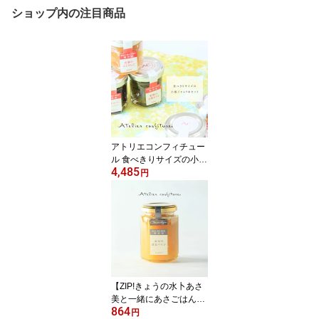
ショップ内の注目商品
アトリエコンフィチュー
ル 食べきりサイズの小瓶
4,485
9本セット_各30g☆果実
円
商 千総 無添加 低糖度 ギ
フト 内祝 小分け 個包装
誕生日 お中元 手土産
挨拶 メッセージカード
【送料無料】
【ZIP!きょうの水卜あさ
美と一緒にあさごはんで
864
紹介されました】アトリ
円