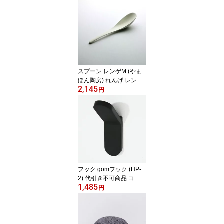
品】 (Carl Hansen & Son
カールハンセン＆サン)
【送料無料】【代引不可
商品】【P1倍】8／11 1:
59迄 【ポイント1倍】
スプーン レンゲM (やま
ほん陶房) れんげ レンゲ
2,145
蓮華 食器 かわいい 可愛
円
い おしゃれ オシャレ シ
ンプル ホワイト 白 陶器
和食器 和風 雑貨 カトラ
リー 取り分け ナチュラ
ル カフェ【P5倍】8／11
1:59迄 【ポイント5倍】
フック gomフック (HP-
2) 代引き不可商品 コー
1,485
ト掛け 壁 ゴム 引っ掛け
円
コートハンガー ハンガー
コートフック すべらない
使いやすい 便利 玄関 エ
ントランス コート 上着