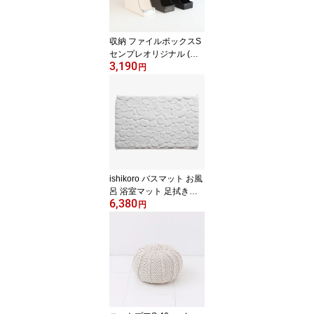
収納 ファイルボックスS
センプレオリジナル (フ
3,190
ァイバーケース) 収納ボ
円
ックス シェルフ ラック
シンプル おしゃれ 引き
出し ボックス 資料入れ
ネームプレート付き オフ
ィス【P5倍】8／11 1:59
迄 【ポイント5倍】
ishikoro バスマット お風
呂 浴室マット 足拭きマ
6,380
ット 足ふきマット お風
円
呂マット 北欧 おしゃれ
日本製 気持ちいい 柔ら
かい 吸水 パウダールー
ム マット OTTAIPN 【送
料無料】【P5倍】8／11
1:59迄 【ポイント5倍】