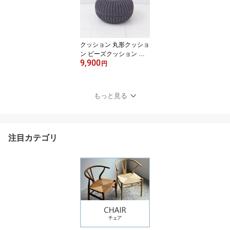
バッグ【P5倍】8／11 1:
59迄 【ポイント5倍】
クッション 丸形クッショ
ン ビーズクッション ニ
9,900
ットプフ クッション L 5
円
0cm 抱き枕 肘掛け モダ
ン シンプル リビング フ
ロアークッション 子ども
もっと見る
部屋 オットマンニュート
ラルグレー 【送料無料】
【代引不可商品】【P5
倍】8／11 1:59迄 【ポイ
注目カテゴリ
ント5倍】