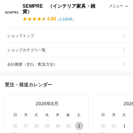
SEMPRE （インテリア家具・雑
メニュー
貨）
4.88
（
1,185
件）
ショップトップ
ショップカテゴリ一覧
会社概要（支払・配送方法）
受注・発送カレンダー
2026年8月
20
日
月
火
水
木
金
土
日
月
火
26
27
28
29
30
31
1
30
31
1