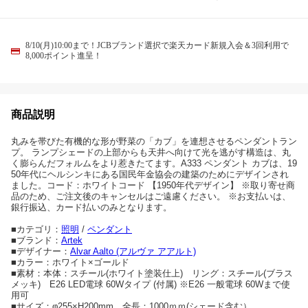
8/10(月)10:00まで！JCBブランド選択で楽天カード新規入会＆3回利用で
8,000ポイント進呈！
商品説明
丸みを帯びた有機的な形が野菜の「カブ」を連想させるペンダントラン
プ。 ランプシェードの上部からも天井へ向けて光を逃がす構造は、丸
く膨らんだフォルムをより惹きたてます。A333 ペンダント カブは、19
50年代にヘルシンキにある国民年金協会の建築のためにデザインされ
ました。コード：ホワイトコード 【1950年代デザイン】 ※取り寄せ商
品のため、ご注文後のキャンセルはご遠慮ください。 ※お支払いは、
銀行振込、カード払いのみとなります。
■カテゴリ：
照明
/
ペンダント
■ブランド：
Artek
■デザイナー：
Alvar Aalto (アルヴァ アアルト)
■カラー：ホワイト×ゴールド
■素材：本体：スチール(ホワイト塗装仕上) リング：スチール(ブラス
メッキ) E26 LED電球 60Wタイプ (付属) ※E26 一般電球 60Wまで使
用可
■サイズ：φ255×H200mm 全長：1000ｍｍ(シェード含む）