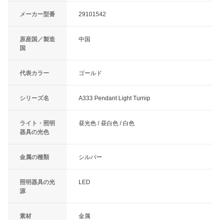
メーカー型番
29101542
原産国／製造
中国
国
代表カラー
ゴールド
シリーズ名
A333 Pendant Light Turnip
ライト・照明
昼光色 / 昼白色 / 白色
器具の光色
金属の種類
シルバー
照明器具の光
LED
源
素材
金属