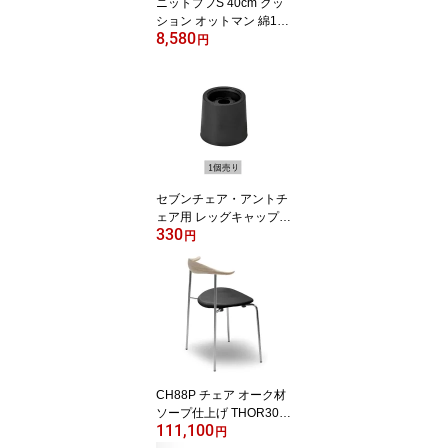
ニットプフS 40cm クッ
ション オットマン 綿10
8,580
0% 手作り インド 軽い
円
軽量 沈まない 背もたれ
丸 円形 モダン シンプル
リビング 居間 子ども部
屋 ギフト ナチュラル
【送料無料】【P5倍】8
／11 1:59迄 【ポイント5
倍】
セブンチェア・アントチ
ェア用 レッグキャップ
330
【代引不可商品】【P5
円
倍】8／11 1:59迄 【ポイ
ント5倍】
CH88P チェア オーク材
ソープ仕上げ THOR301
111,100
ステンレス脚【国内在庫
円