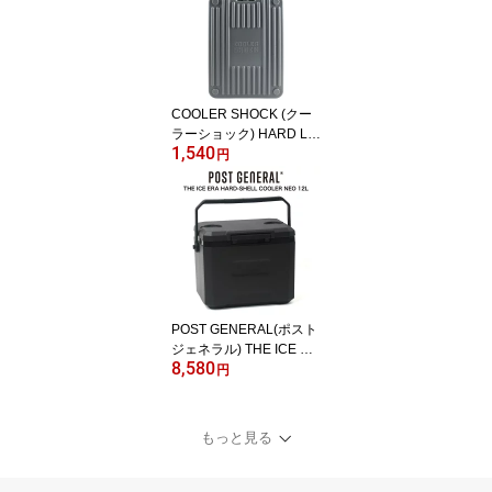
ボックス お弁当の保冷剤
運動時のアイシング セレ
クト雑貨ムー
COOLER SHOCK (クー
ラーショック) HARD LO
1,540
NG Lサイズ 保冷剤 ハー
円
ドタイプ 繰り返し使用可
連泊キャンプ 長時間保冷
スポーツ 食料品 レジャ
ー 中-大型クーラーボッ
クス用 プチギフト プレ
ゼント セレクト雑貨ムー
POST GENERAL(ポスト
ジェネラル) THE ICE ER
8,580
A HARD-SHELL COOLE
円
R NEO 12L ジ アイスエ
ラ ハードシェルクーラー
ネオ 12L 982570023 ク
もっと見る
ーラーボックス キャンプ
アウトドア レジャー ク
ラブ活動 セレクト雑貨ム