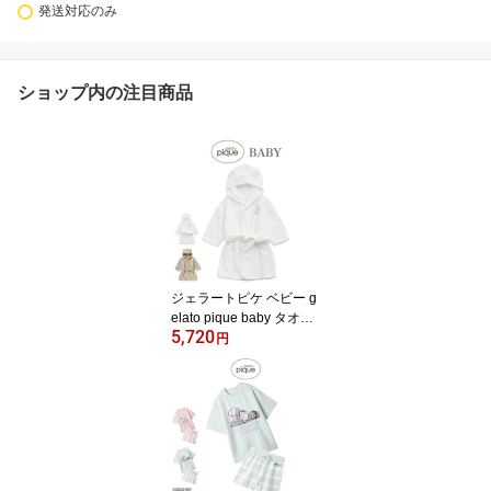
発送対応のみ
ショップ内の注目商品
ジェラートピケ ベビー g
elato pique baby タオル
5,720
バスローブ PBCT229117
円
PBCT999067 (ギフトBO
Xは別売となります) 出産
祝い ジェラピケ 子供 赤
ちゃん ギフト プレゼン
ト 贈り物 ラッピング セ
レクト雑貨ムー