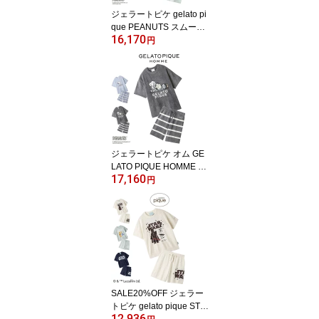
ジェラートピケ gelato pi
que PEANUTS スムーズ
16,170
ィージャガードプルオー
円
バー&ボーダーショート
パンツセット pwnt26206
5set pwnp262066 ジェ
ラピケ スヌーピー コラ
ボ パジャマ ルームウェ
ア 部屋着 上下セット レ
ディース 2026夏
ジェラートピケ オム GE
LATO PIQUE HOMME P
17,160
EANUTS スムーズィージ
円
ャガードプルオーバー&
ボーダーハーフパンツセ
ット pmnt262955set pm
np262956 スヌーピー コ
ラボ ジェラピケ パジャ
マ 上下セット 部屋着 ル
ームウェア 2026夏 ギフ
ト
SALE20%OFF ジェラー
トピケ gelato pique STA
12,936
R WARS レディース ス