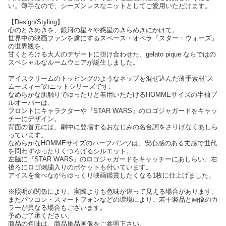
い。薄手なので、シーズンレスなニットとしてご愛用いただけます。
【Design/Styling】
心のときめきを、銀河の星々や惑星のきらめきにかけて。
世界中の映画ファンを虜にするスペース・オペラ『スター・ウォーズ』
の世界観を、
甘くとろける大人のデザートに掛け合わせた、gelato pique ならではの
スペシャルなルームウェアが誕生しました。
アイスクリームのトッピングのようなネップを混ぜ込んだ薄手素材“ス
ムーズィー”のニットシリーズです。
なめらかな肌触りでゆったりと着用いただけるHOMMEサイズの半袖プ
ルオーバーは、
フロントにキャラクターや『STAR WARS』のロゴジャガードをキャッ
チーにデザイン。
背面の首元には、劇中に登場するおなじみの名台詞をさりげなくあしら
っています。
なめらかなHOMMEサイズのハーフパンツは、安心感のある丈感で世代
を問わずゆったりくつろげるシルエット。
左脇に『STAR WARS』のロゴジャガードをキャッチーにあしらい、右
後ろにロゴ刺繍入りのポケットも付いています。
アイスを食べながらゆっくり映画鑑賞したくなる1枚に仕上げました。
※照明の関係により、実際よりも色味が違って見える場合があります。
またパソコン・スマートフォンなどの環境により、若干製品と画像のカ
ラーが異なる場合もございます。
予めご了承ください。
商品の色味は、商品単品画像をご参照下さい。