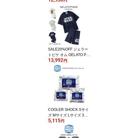
円
ムーズィーキャラクター
ジャガードプルオーバー
&ショートパンツセット
pwnt262010set pwnp26
2011 スターウォーズ コ
ラボ パジャマ 上下セッ
ト 部屋着 ジェラピケ
SALE20%OFF ジェラー
トピケ オム GELATO PIQ
13,992
UE HOMME STAR WAR
円
S メンズ スムーズィーキ
ャラクタージャガードプ
ルオーバー&ハーフパン
ツセット pmnt262012set
pmnp262013 スターウォ
ーズ コラボ ジェラピケ
上下セット
COOLER SHOCK Sサイ
ズ Mサイズ Lサイズ 3個
5,115
セット(クーラーショッ
円
ク) 保冷剤 繰り返し使用
可 キャンプ アウトドア
釣り レジャー クーラー