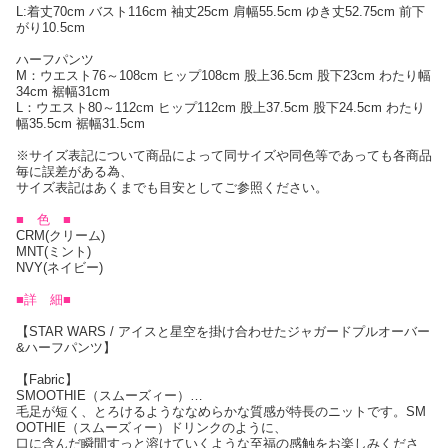
L:着丈70cm バスト116cm 袖丈25cm 肩幅55.5cm ゆき丈52.75cm 前下
がり10.5cm
ハーフパンツ
M：ウエスト76～108cm ヒップ108cm 股上36.5cm 股下23cm わたり幅
34cm 裾幅31cm
L：ウエスト80～112cm ヒップ112cm 股上37.5cm 股下24.5cm わたり
幅35.5cm 裾幅31.5cm
※サイズ表記について商品によって同サイズや同色等であっても各商品
毎に誤差がある為、
サイズ表記はあくまでも目安としてご参照ください。
■ 色 ■
CRM(クリーム)
MNT(ミント)
NVY(ネイビー)
■詳 細■
【STAR WARS / アイスと星空を掛け合わせたジャガードプルオーバー
&ハーフパンツ】
【Fabric】
SMOOTHIE（スムーズィー）…
毛足が短く、とろけるようななめらかな質感が特長のニットです。SM
OOTHIE（スムーズィー）ドリンクのように、
口に含んだ瞬間すっと溶けていくような至福の感触をお楽しみくださ