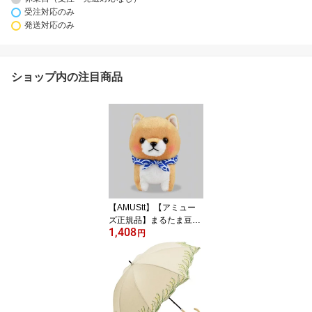
受注対応のみ
発送対応のみ
ショップ内の注目商品
【AMUStt】【アミュー
ズ正規品】まるたま豆し
1,408
ば三兄弟 ST 豆太郎
円
703138 (イヌ、いぬ、
柴犬、ドッグ、人形、玩
具、おもちゃ、ぬいぐる
み、キャラクターグッズ)