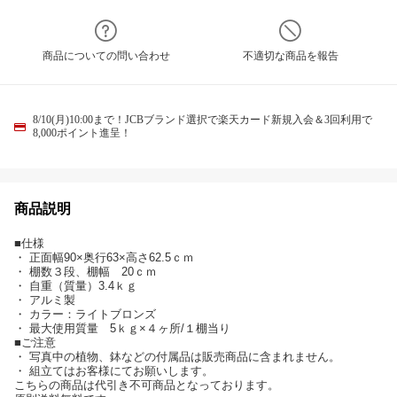
商品についての問い合わせ
不適切な商品を報告
8/10(月)10:00まで！JCBブランド選択で楽天カード新規入会＆3回利用で
8,000ポイント進呈！
商品説明
■仕様
・ 正面幅90×奥行63×高さ62.5ｃｍ
・ 棚数３段、棚幅 20ｃｍ
・ 自重（質量）3.4ｋｇ
・ アルミ製
・ カラー：ライトブロンズ
・ 最大使用質量 5ｋｇ×４ヶ所/１棚当り
■ご注意
・ 写真中の植物、鉢などの付属品は販売商品に含まれません。
・ 組立てはお客様にてお願いします。
こちらの商品は代引き不可商品となっております。