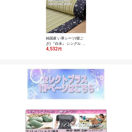
ージュ（3615100） 【送
料無料】（アンブレラ、
折傘、日傘、紫外線予
防、UV対策）
純国産 い草シーツ(寝ご
ざ) 『白水』 シングル 約
4,532
88×180cm （熊本県八代
円
産イ草使用）【送料無
料】（快眠マット、寝
具、ベッドパッド、敷き
パッド、マット）