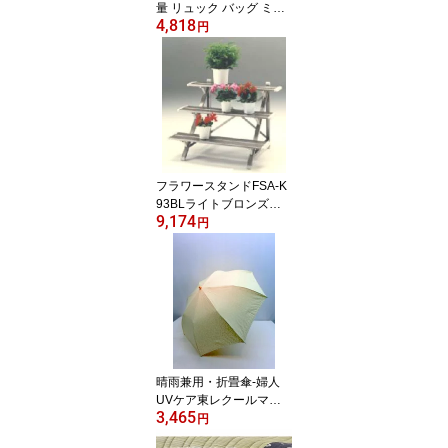
量 リュック バッグ ミセ
4,818
スバッグ シワナイロン
円
【送料無料】（デイパッ
ク、リュックサック、バ
ッグ、鞄、カバン）
フラワースタンドFSA-K
93BLライトブロンズ
9,174
【送料無料】（ガーデニ
円
ング、フラワーラック）
（楽天ランキング受賞・
ラック・スタンド ラック
ランキング1位、2015/6/
7集計日、6/8更新日、デ
イリー）
晴雨兼用・折畳傘-婦人
UVケア東レクールマイ
3,465
ナスイオン耳レース日本
円
製軽量晴雨兼用折畳傘 ベ