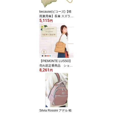
because(ビコーズ)【晴
雨兼用傘】長傘 スズラン
5,115
刺繍（B-933683） 【送
円
料無料】（アンブレラ、
雨具、長傘、晴雨兼用、
日傘）
【PIEMONTE LUSSO】
売れ筋定番商品 ショル
8,261
ダー調節可能リュックア
円
ンドトートバッグ2ウェ
イ合成皮革バッグ（788
2） 【送料無料】(リュッ
クサック、ディパック、
ショルダーバッグ、トー
トバッグ、手提げカバ
ン、鞄、かばん）
Silvia Rossini アデル 軽