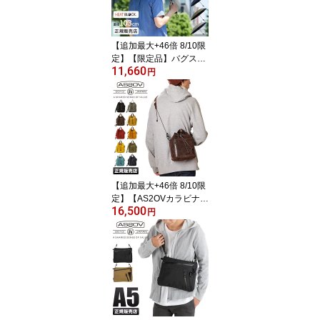
A bugSlaw-006 sscp10
【在庫限り】 cpn20o
【追加最大+46倍 8/10限
定】【限定品】バグスロ
11,660
ウ アンベル ベリカル8 ヒ
円
ートブロック コーデュラ
折りたたみ傘 全天候型
晴雨兼用 日傘 自動開閉
ワンタッチ 軽量 耐風 UV
カット メンズ レディー
ス ブランド Amvel VERY
KAL8 bugslaw-009 sscp
10 cpn30o
【追加最大+46倍 8/10限
定】【AS2OVカラビナ
16,500
限定プレゼント実施中】
円
アッソブ 巾着バッグ シ
ョルダー 2WAY 本革 ス
エード 防水加工 ウォー
タープルーフ 日本製 AS
2OV 091754