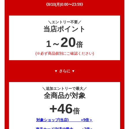
《8/10(月)0:00〜23:59》
＼エントリー不要／
当店ポイント
20
1～
倍
(※必ず商品個別にご確認ください)
▼ さらに ▼
＼追加エントリーで最大／
全商品が対象
+46
倍
対象ショップ(当店) +9倍＞