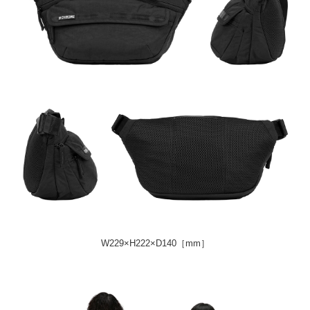
W229×H222×D140［mm］