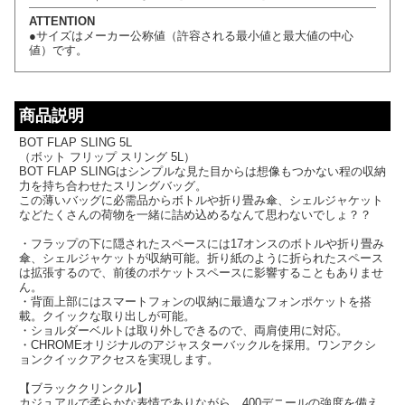
ATTENTION
●サイズはメーカー公称値（許容される最小値と最大値の中心
値）です。
商品説明
BOT FLAP SLING 5L
（ボット フリップ スリング 5L）
BOT FLAP SLINGはシンプルな見た目からは想像もつかない程の収納
力を持ち合わせたスリングバッグ。
この薄いバッグに必需品からボトルや折り畳み傘、シェルジャケット
などたくさんの荷物を一緒に詰め込めるなんて思わないでしょ？？
・フラップの下に隠されたスペースには17オンスのボトルや折り畳み
傘、シェルジャケットが収納可能。折り紙のように折られたスペース
は拡張するので、前後のポケットスペースに影響することもありませ
ん。
・背面上部にはスマートフォンの収納に最適なフォンポケットを搭
載。クイックな取り出しが可能。
・ショルダーベルトは取り外しできるので、両肩使用に対応。
・CHROMEオリジナルのアジャスターバックルを採用。ワンアクシ
ョンクイックアクセスを実現します。
【ブラッククリンクル】
カジュアルで柔らかな表情でありながら、400デニールの強度を備え