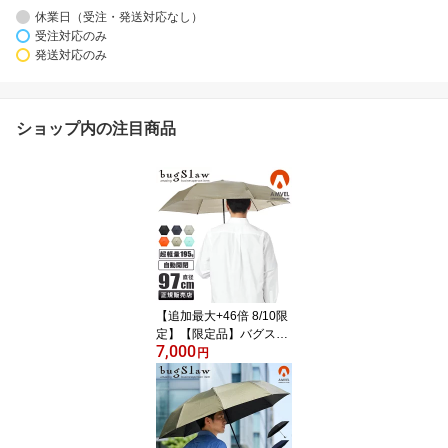
休業日（受注・発送対応なし）
受注対応のみ
発送対応のみ
ショップ内の注目商品
【追加最大+46倍 8/10限
定】【限定品】バグスロ
7,000
ウ アンベル ベリカル コ
円
ーデュラ 折りたたみ傘
自動開閉 ワンタッチ 6本
骨 軽量 耐風 丈夫 メンズ
レディース ブランド Am
vel VERYKAL CORDUR