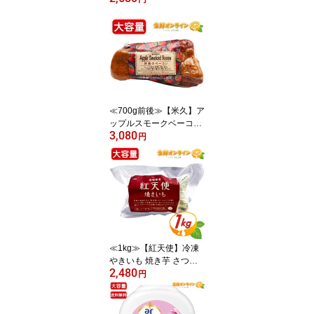
収穫パック 焼き干し芋
焼きいも サツマイモ さ
つまいも 砂糖・保存料不
使用 無添加 小分け包装
和菓子 お菓子 おやつ【c
ostco コストコ コストコ
通販】★送料無料★
≪700g前後≫【米久】ア
ップルスモークベーコン
3,080
◎おつまみに最高◎ 林檎
円
のベーコン りんご果汁
燻製ベーコン 塊肉 豚肉
お肉 焼肉 加工食品 BBQ
米久夢工場 Apple Smoke
d Bacom クール冷蔵【co
stco コストコ コストコ通
販】
≪1kg≫【紅天使】冷凍
やきいも 焼き芋 さつま
2,480
いも スイートポテト カ
円
ルビーかいつか ポテトか
いつか 焼きいもギフト
ギフト おすすめ 贈り物 p