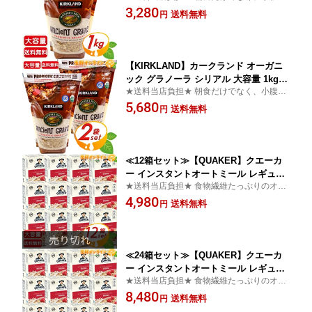
空いた時にもおすすめです！ほんのり甘く
3,280
ック グラノーラ アーモンド入り オーツ
送料無料
円
て美味しい♪
麦 グラノラ 朝食 KS ANCIENT GRAINS
ORG ORGANIC【costco コストコ コス
トコ通販】★送料無料★
【KIRKLAND】カークランド オーガニ
ック グラノーラ シリアル 大容量 1kg×2
★送料当店負担★ 朝食だけでなく、小腹が
セット 有機 グラノーラ プロバイオティ
空いた時にもおすすめです！ほんのり甘く
5,680
ック グラノーラ アーモンド入り オーツ
送料無料
円
て美味しい♪
麦 グラノラ 朝食 KS ANCIENT GRAINS
ORG ORGANIC【costco コストコ コス
トコ通販】★送料無料★
≪12箱セット≫【QUAKER】クエーカ
ー インスタントオートミール レギュラ
★送料当店負担★ 食物繊維たっぷりのオー
ー (28g×12袋)×12箱 お得な大容量 食物
ツ麦にシンプルに塩で味付けをしました。
4,980
繊維豊富！健康管理 ダイエット トレー
送料無料
円
ニング 手早く栄養摂取 クウェーカー ク
ェーカー オートミール【costco コスト
コ コストコ通販】★送料無料★
≪24箱セット≫【QUAKER】クエーカ
ー インスタントオートミール レギュラ
★送料当店負担★ 食物繊維たっぷりのオー
ー (28g×12袋)×24箱 お得な大容量 食物
ツ麦にシンプルに塩で味付けをしました。
8,480
繊維豊富！健康管理 ダイエット トレー
送料無料
円
ニング 手早く栄養摂取 クウェーカー ク