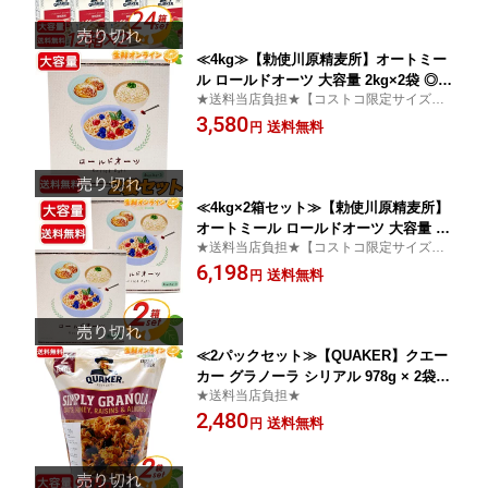
ェーカー オートミール【costco コスト
コ コストコ通販】★送料無料★
≪4kg≫【勅使川原精麦所】オートミー
ル ロールドオーツ 大容量 2kg×2袋 ◎簡
★送料当店負担★【コストコ限定サイズ】
単調理・栄養豊富◎ オーツ麦 麦 シリア
勅使川原精麦所が厳選したオートミールは
3,580
ル フレーク ロールド オーツ ヘルシー
送料無料
円
大粒で栄養豊富。話題の「米化」に最適
朝食 ダイエット トレーニング 筋トレ
で、健康的な主食にぴったりです！
健康【costco コストコ コストコ通販】
★送料無料★
≪4kg×2箱セット≫【勅使川原精麦所】
オートミール ロールドオーツ 大容量 (2
★送料当店負担★【コストコ限定サイズ】
kg×2袋)×2箱セット ◎簡単調理・栄養豊
勅使川原精麦所が厳選したオートミールは
6,198
富◎ オーツ麦 麦 シリアル フレーク ロ
送料無料
円
大粒で栄養豊富。話題の「米化」に最適
ールド オーツ ヘルシー 朝食 ダイエッ
で、健康的な主食にぴったりです！
ト トレーニング 筋トレ 健康【costco
コストコ コストコ通販】★送料無料★
≪2パックセット≫【QUAKER】クエー
カー グラノーラ シリアル 978g × 2袋セ
★送料当店負担★
ット お得な大容量！ ナチュラル 無添加
2,480
クウェーカー クェーカー SIMPLY GRA
送料無料
円
NOLA レーズン & アーモンド OATS HO
NEY RAISINS&ALMONDS オーツ麦【c
ostco コストコ】★送料無料★