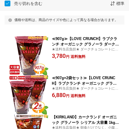
売り切れを含む
標準
価格や送料は、商品のサイズや色によって異なる場合があります。
≪907g≫【LOVE CRUNCH】ラブクラ
ンチ オーガニック グラノーラ ダークチ
★送料当店負担★ ダークチョコレートに、
ョコレート＆レッドベリー 大容量 有機
甘酸っぱい有機ストロベリーの組み合わせ
3,780
グラノーラ シリアル 有機 グラノラ オ
送料無料
円
が美味しい♪
ーツ麦 朝食 健康 ネイチャーズパース
【costco コストコ コストコ通販】★送
料無料★
≪907g×2袋セット≫【LOVE CRUNC
H】ラブクランチ オーガニック グラノ
★送料当店負担★ ダークチョコレートに、
ーラ ダークチョコレート＆レッドベリ
甘酸っぱい有機ストロベリーの組み合わせ
6,880
ー 大容量 有機 グラノーラ シリアル 有
送料無料
円
が美味しい♪
機 グラノラ オーツ麦 朝食 健康 ネイチ
ャーズパース【costco コストコ コスト
コ通販】★送料無料★
【KIRKLAND】カークランド オーガニ
ック グラノーラ シリアル 大容量 1kg /
★送料当店負担★ 朝食だけでなく、小腹が
1000g 有機 グラノーラ プロバイオティ