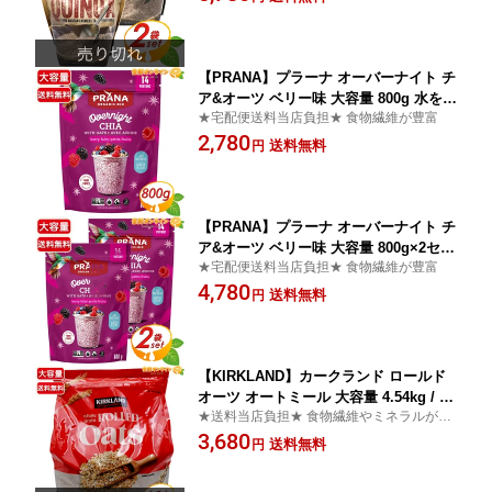
ラダ・キヌアスープ・キヌアマフィンがお
ド！◇ 健康 美容 ダイエットに KIRKLA
ススメです♪
ND SIGNATURE ORGANIC QUINOA【c
ostco コストコ コストコ通販】★送料
無料★
【PRANA】プラーナ オーバーナイト チ
ア&オーツ ベリー味 大容量 800g 水を加
★宅配便送料当店負担★ 食物繊維が豊富
えるだけ オート麦 チアシード パウダー
2,780
朝食 間食 デザート おやつ【costco コ
送料無料
円
ストコ コストコ通販】★送料無料★
【PRANA】プラーナ オーバーナイト チ
ア&オーツ ベリー味 大容量 800g×2セッ
★宅配便送料当店負担★ 食物繊維が豊富
ト 水を加えるだけ オート麦 チアシード
4,780
パウダー 朝食 間食 デザート おやつ【c
送料無料
円
ostco コストコ コストコ通販】★送料
無料★
【KIRKLAND】カークランド ロールド
オーツ オートミール 大容量 4.54kg / 45
★送料当店負担★ 食物繊維やミネラルが豊
40g 全粒タイプ シリアル フレーク ロー
富で低GI
3,680
ルド オーツ オーツ麦 食物繊維 朝食 全
送料無料
円
粒穀物 ヘルシー 朝食 ダイエット トレ
ーニング 筋トレ 健康【costco コストコ