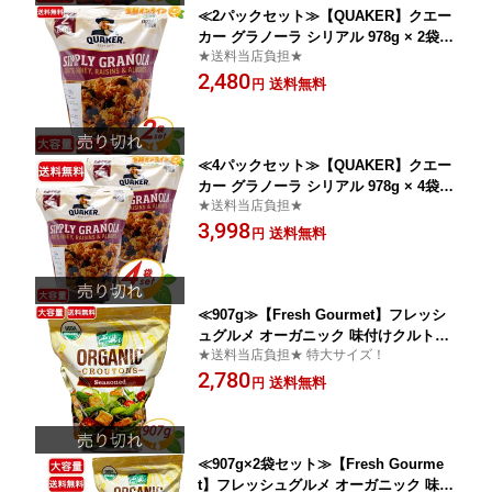
≪2パックセット≫【QUAKER】クエー
カー グラノーラ シリアル 978g × 2袋セ
★送料当店負担★
ット お得な大容量！ ナチュラル 無添加
2,480
クウェーカー クェーカー SIMPLY GRA
送料無料
円
NOLA レーズン & アーモンド OATS HO
NEY RAISINS&ALMONDS オーツ麦【c
ostco コストコ】★送料無料★
≪4パックセット≫【QUAKER】クエー
カー グラノーラ シリアル 978g × 4袋セ
★送料当店負担★
ット お得な大容量！ ナチュラル 無添加
3,998
クウェーカー クェーカー SIMPLY GRA
送料無料
円
NOLA レーズン & アーモンド OATS HO
NEY RAISINS&ALMONDS オーツ麦【c
ostco コストコ】★送料無料★
≪907g≫【Fresh Gourmet】フレッシ
ュグルメ オーガニック 味付けクルトン
★送料当店負担★ 特大サイズ！
大容量 業務用 有機クルトン 味つきクル
2,780
トン サラダ スープ トッピング シュガ
送料無料
円
ーフーズ Fresh Gourmet Organic Seas
oned Croutons USDA SUGAR FOODS
【costco コストコ コストコ通販】★送
料無料★
≪907g×2袋セット≫【Fresh Gourme
t】フレッシュグルメ オーガニック 味付