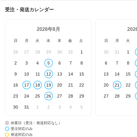
★送料無料★
受注・発送カレンダー
2026年8月
20
日
月
火
水
木
金
土
日
月
火
26
27
28
29
30
31
1
30
31
1
2
3
4
5
6
7
8
6
7
8
9
10
11
12
13
14
15
13
14
15
16
17
18
19
20
21
22
20
21
22
23
24
25
26
27
28
29
27
28
29
30
31
1
2
3
4
5
休業日（受注・発送対応なし）
受注対応のみ
発送対応のみ