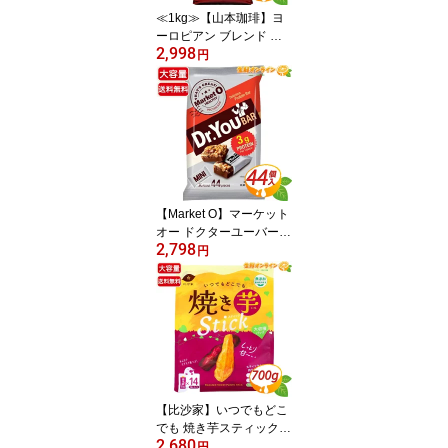
≪1kg≫【山本珈琲】ヨ
ーロピアン ブレンド 大
2,998
容量 1000g レギュラー
円
コーヒー(粉) ブレンドコ
ーヒー 焙煎 珈琲 ◇珈琲
専門店の美味しさ◇ コー
ヒー ドリップ 山本コー
ヒー ヤマモトコーヒー C
OFFEE【costco コスト
コ コストコ通販】★送料
無料★
【Market O】マーケット
オー ドクターユーバー
2,798
特大容量 594g (44個入)
円
Dr.You Bar ミニバー プロ
テインバー ナッツバー O
rion オリオン チョコレー
ト チョコレートバー チ
ョコバー お菓子 おやつ
間食 たんぱく質 個包装
プレゼント【costco コス
トコ通販】★送料無料★
【比沙家】いつでもどこ
でも 焼き芋スティック
2,680
大容量 700g (14袋入) 大
円