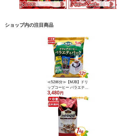
ショップ内の注目商品
≪52杯分≫【MJB】ドリ
ップコーヒー バラエティ
3,480
パック 大容量 業務用 ◇4
円
種類のドリップコーヒー
◇ 珈琲 コーヒーパック
ドリップパック ドリップ
バッグコーヒー MJB DRI
P COFFEE VARIETY【c
ostco コストコ コストコ
通販】★送料無料★