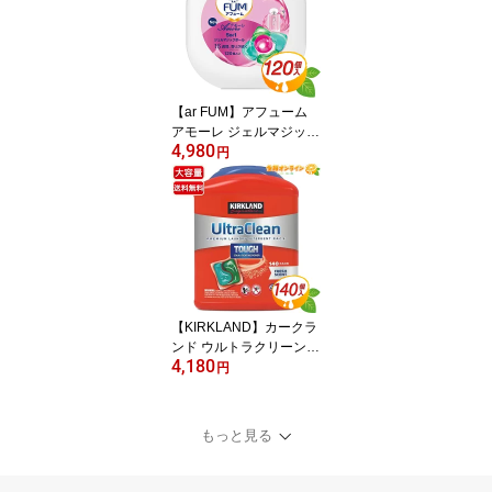
otato POTATO sweet gift
かいつか 茨城県かすみが
うら市 粘質があり 甘み
が強い クール冷凍【cost
co コストコ通販】
【ar FUM】アフューム
アモーレ ジェルマジック
4,980
ボール 特大容量 120個入
円
超特大 業務用 衣類用 衣
料用 洗濯洗剤 洗濯 洗剤
洗濯用 部屋干し【costco
コストコ コストコ通販】
★送料無料★
【KIRKLAND】カークラ
ンド ウルトラクリーンパ
4,180
ック 特大容量 140個入
円
(2.52kg) 超特大 業務用
さわやかな香り 洗濯洗剤
リン酸塩不使用 洗濯 洗
もっと見る
剤 衣料用洗剤 衣料用 Kir
kland Signature【costco
コストコ コストコ通販】