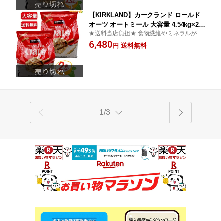
コストコ通販】★送料無料★
【KIRKLAND】カークランド ロールド
オーツ オートミール 大容量 4.54kg×2セ
★送料当店負担★ 食物繊維やミネラルが豊
ット 全粒タイプ シリアル フレーク ロ
富で低GI
6,480
ールド オーツ オーツ麦 食物繊維 朝食
送料無料
円
全粒穀物 ヘルシー 朝食 ダイエット ト
レーニング 筋トレ 健康【costco コスト
コ コストコ通販】★送料無料★
1/3