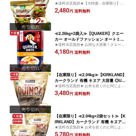
★送料当店負担★【大特価・在庫限り】特
けクルトン 大容量 業務用 有機クルトン
大サイズ！
2,480
味つきクルトン サラダ スープ トッピン
送料無料
円
グ シュガーフーズ Fresh Gourmet Org
anic Seasoned Croutons USDA SUGA
R FOODS【コストコ】★送料無料★
≪2.26kg×2袋入≫【QUAKER】クエー
カー オールドファッション オートミー
★送料当店負担★ お得な大容量！クエーカ
ル お得な大容量！ 4.52kg 即納品 クウ
ー オートミール 低カロリー 甘味料不使用
4,180
ェーカー オーツ麦 シリアル グラノーラ
送料無料
円
着色料不使用
コストコ オートミール QUAKER OLD F
ASHIONED OATS【costco コストコ コ
ストコ通販】★送料無料★
【在庫限り】≪2.04kg≫【KIRKLAND】
カークランド 有機 キヌア 大容量 ◎US
★送料当店負担★ お米を炊くのと同じよう
DA ORGANIC認証◎ オーガニック キヌ
に炊飯器で炊くことが出来ます！ キヌアサ
3,480
ア ◇話題のスーパーフード！◇ 健康 美
送料無料
円
ラダ・キヌアスープ・キヌアマフィンがお
容 ダイエットに KIRKLAND SIGNATUR
ススメです♪
E ORGANIC QUINOA【costco コスト
コ コストコ通販】★送料無料★
【在庫限り】≪2.04kg×2袋セット≫【K
IRKLAND】カークランド 有機 キヌア
★送料当店負担★ お米を炊くのと同じよう
大容量 ◎USDA ORGANIC認証◎ オー
に炊飯器で炊くことが出来ます！ キヌアサ
5,780
ガニック キヌア ◇話題のスーパーフー
送料無料
円