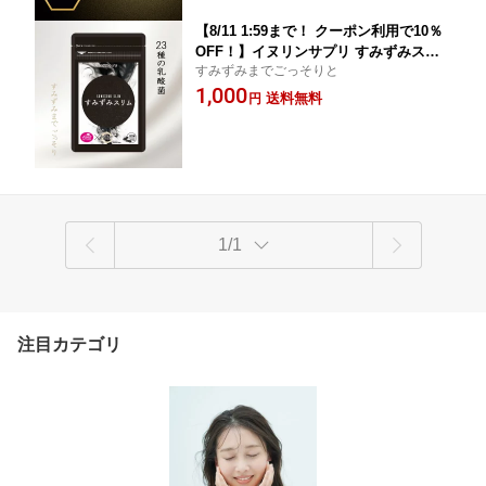
【8/11 1:59まで！ クーポン利用で10％
OFF！】イヌリンサプリ すみずみスリ
すみずみまでごっそりと
ム 炭と乳酸菌サプリメント 腸活 炭サプ
1,000
リ 炭 チャコール イヌリン 国産炭使用 6
送料無料
円
0粒 4種の炭 23種の乳酸菌 難消化性デキ
ストリン カプセルタイプ ダイエット サ
ポート 誠輝堂
1/1
注目カテゴリ