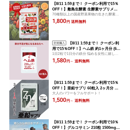
【8/11 1:59まで！ クーポン利用で15％
OFF！】敷島生酵素 生酵素サプリメン
70種類以上の国産野菜果物の生きた酵素サ
ト 約30日分(60粒入) 国産素材 安心 生き
プリメント
1,800
てる酵素 生酵素を実感 栄養の偏り 不規
送料無料
円
則な生活 野菜不足 栄養不足 忙しいあな
たへ 70種類の野菜・果物 誠輝堂
【8/11 1:59まで！ クーポン利
用で15％OFF！】ヘム鉄 約1ヶ月分 (60
1日2粒で1日分の鉄分 悩める女性に嬉しい
粒入) 1日2粒で1日分の鉄分 鉄不足 女性
鉄分のチカラ
1,580
サプリメント 鉄分補給 ミネラル 元気
送料無料
円
～
肌荒れ改善 鉄分 妊婦 亜鉛 銅 健康食品
送料無料 誠輝堂
【8/11 1:59まで！ クーポン利用で15％
OFF！】亜鉛サプリ 60粒入 2ヶ月分 送
大人のパワーをフルサポート！
料無料 サプリメント 亜鉛 クロム セレ
1,500
ン 男性 女性 エイジングケア 元気 美容
送料無料
円
～
妊活 妊娠 1日1粒で手軽に 誠輝堂
【8/11 1:59まで！ クーポン利用で10％
OFF！】グルコサミン 210粒 1500mg配