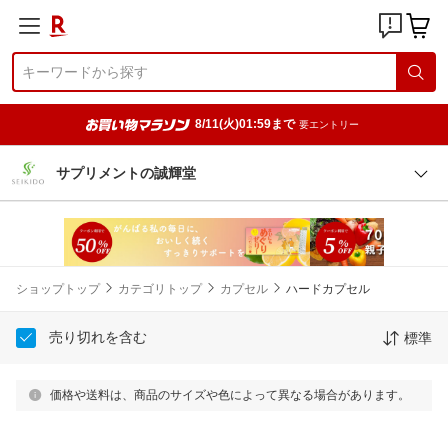
8/11(火)01:59まで
要エントリー
サプリメントの誠輝堂
ショップトップ
カテゴリトップ
カプセル
ハードカプセル
売り切れを含む
標準
価格や送料は、商品のサイズや色によって異なる場合があります。