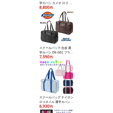
学カバン カメオ ロゴ 型
8,800
押 女子高生 ブラック ブ
円
ラウン CH-G10 Chocola
Sucre ショコラシュクレ
(スクールバック/スクバ/
バッグ/スクール/サブバ
ッグ/革/黒/茶/女子/かわい
い/丈夫/ブランド/人気/通
学/中学生/高校生/最強配
送)(店頭受取対応商品)
スクールバッグ 合皮 通
学カバン DK-G01 ブラウ
7,590
ン ブラック ディッキー
円
ズ（Dickies）(スクール
バック/合皮/スクバ/バッ
グ/スクール/男子/メンズ/
女子/レディース/ブラン
ド/人気/通学/カバン/中学
生/高校生/学生/入学/定番/
黒/茶/最強配送)(店頭受取
対応商品)
スクールバッグ ナイロン
ロコネイル 通学カバン
6,930
カラー ロゴ刺繍 ROCO
円
NAILS (スクールバック/