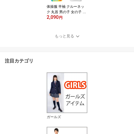
入学/黒)(店頭受取対応商
体操服 半袖 クルーネッ
品)
ク 丸首 男の子 女の子 体
2,090
操着 【140・150サイ
円
ズ】 1878K School Uni
(スクール ユニ)(白/コン/
ブルー/エンジ)(店頭受取
もっと見る
対応商品)
注目カテゴリ
ガールズ