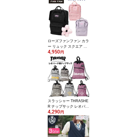
スクバ/バッグ/スクール/
ピンク/ブルー/ネイビー/
女子/レディース/かわい
い/おしゃれ/丈夫/ブラン
ド/人気/通学/カバン/リュ
ック/中学生/高校生/ロコ/
109/y2k)(店頭受取対応商
ローズファンファン カラ
品)
ー リュック スクエア シ
4,950
ュシュ付 通学カバン ロ
円
ゴ刺繍 2WAY ROSE FAN
FAN (スクールバック/ス
クバ/バッグ/スクール/ブ
ラック/ピンク/パープル/
黒/女子/レディース/かわ
いい/おしゃれ/丈夫/ブラ
ンド/人気/カンケン/中学
生/高校生)(店頭受取対応
スラッシャー THRASHE
商品)
R ナップサック レオパー
4,290
ド ヒョウ柄 巾着 ジム ス
円
ポーツ 4リッター マーク
ゴンザレス (ランドリー
バッグ/スクールバッグ/
リュックサック/男子/メ