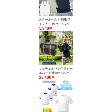
ンズ/女子/レディース/お
しゃれ/ブランド/軽量/人
気/中学生/高校/大人/学生)
(店頭受取対応商品)
スクールベスト 制服 ラ
イン入り 綿 クールVベス
5,940
ト 衿ライン ローレルク
円
ラウン刺繍 167 Candy
Sugar(キャンディーシュ
ガー)(薄手/サマー/春夏/
スクール/ベスト/ライン/
女子/レディース/ブラン
ド/人気/通学/中学生/高校
生/学生/入学/綿/紺/白/グ
レー)(店頭受取対応商品)
サッチェルバッグ スクー
ルバッグ 通学カバンカバ
23,100
ン 日本製 CH-G05 Choc
円
ola Sucre(ショコラシュ
クレ)(リュック/バッグ/ス
クール/リュックサック/
合皮/女子/レディース/大
容量/軽量/軽い/かわいい/
おしゃれ/ブランド/人気/
通学/中学生/高校生/学生/