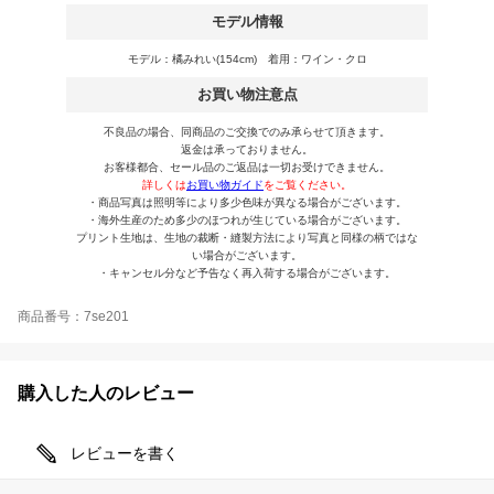
モデル情報
モデル：橘みれい(154cm) 着用：ワイン・クロ
お買い物注意点
不良品の場合、同商品のご交換でのみ承らせて頂きます。
返金は承っておりません。
お客様都合、セール品のご返品は一切お受けできません。
詳しくは
お買い物ガイド
をご覧ください。
・商品写真は照明等により多少色味が異なる場合がございます。
・海外生産のため多少のほつれが生じている場合がございます。
プリント生地は、生地の裁断・縫製方法により写真と同様の柄ではな
い場合がございます。
・キャンセル分など予告なく再入荷する場合がございます。
商品番号：7se201
購入した人のレビュー
レビューを書く