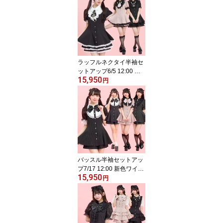
トsecrethoney シーク
レットハニー シーハ
ニ 量産型 地雷系 双
子コーデ 参戦服 レデ
ィース 可愛い 無地
チェック ブラック
黒 ピンク グレー
ラッフルネクタイ半袖セ
ットアップ6/5 12:00 ピ
15,950
ンク・ストライプクロ再
円
入荷4/22 12:00 販売スタ
ートsecrethoney シー
クレットハニー シーハ
ニ 量産型 地雷系 参
戦服 レディース 可愛
い 無地 ストライプ
ピンク ブラック 黒
バッスル半袖セットアッ
プ7/17 12:00 新色ワイン
15,950
登場4/15 12:00 販売スタ
円
ートsecrethoney シー
クレットハニー シーハ
ニ 量産型 地雷系 参
戦服 レディース 可
愛い 半袖 無地 スト