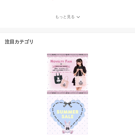
ートsecrethoney シー
クレットハニー シーハ
ニ 量産型 レディー
もっと見る
ス ガーリー スカー
ト チェック ブラッ
ク 黒 レッド 赤
注目カテゴリ