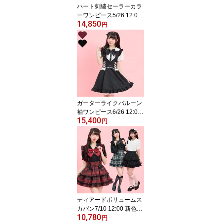
ハート刺繍セーラーカラ
ーワンピース5/26 12:00
14,850
販売スタートsecrethone
円
y シークレットハニ
ー シーハニ 量産型
地雷系 かわいい 双子
コーデ 参戦服 レディ
ース ガーリー ワン
ピ 半袖 ピンク 黒
ブラック
ガーターライクバルーン
袖ワンピース6/26 12:00
15,400
販売スタートsecrethone
円
y シークレットハニ
ー シーハニ 量産型
地雷系 参戦服 レディ
ース ワンピ 可愛い
ワイン ブラック 黒
ティアードボリュームス
カパン7/10 12:00 新色登
10,780
場11/27 12:00 販売スタ
円