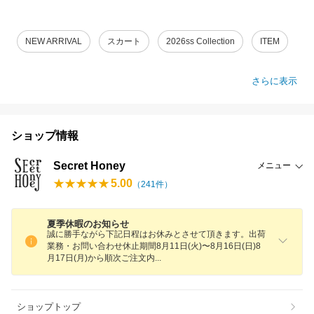
NEW ARRIVAL
スカート
2026ss Collection
ITEM
さらに表示
ショップ情報
Secret Honey
メニュー
5.00
（
241
件）
夏季休暇のお知らせ
誠に勝手ながら下記日程はお休みとさせて頂きます。出荷
業務・お問い合わせ休止期間8月11日(火)〜8月16日(日)8
月17日(月)から順次ご注文
内
ショップトップ