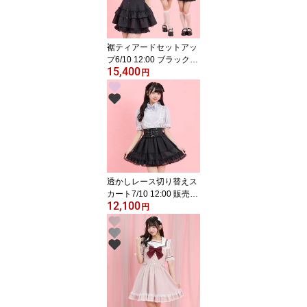
ライプ ピンク グレ
ー ブラック 黒 レー
ス
裾ティアードセットアッ
プ6/10 12:00 ブラック再
15,400
入荷4/3 12:00 販売スタ
円
ートsecrethoney シー
クレットハニー シーハ
ニ 量産型 地雷系 参
戦服 レディース 可愛
い 半袖 無地 ピン
ク ブラック 黒
透かしレース切り替えス
カート7/10 12:00 販売ス
12,100
タートsecrethoney シ
円
ークレットハニー シー
ハニ 量産型 地雷系
双子コーデ 参戦服 レ
ディース ガーリー ラ
ベンダー 黒 ブラック