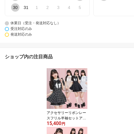
30
31
1
2
3
4
5
休業日（受注・発送対応なし）
受注対応のみ
発送対応のみ
ショップ内の注目商品
アクセサリーリボンレー
スフリル半袖セットアッ
15,400
プ5/2 12:00 ピンク再入
円
荷4/10 12:00 販売スター