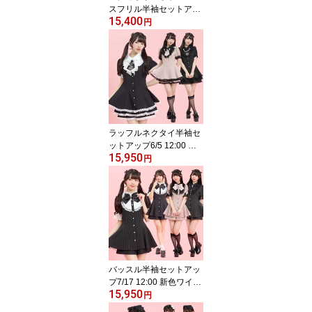
スフリル半袖セットアッ
15,400
プ5/2 12:00 ピンク再入
円
荷4/10 12:00 販売スター
トsecrethoney シーク
レットハニー シーハ
ニ 量産型 地雷系 双
子コーデ 参戦服 レデ
ィース 可愛い 無地
チェック ブラック
黒 ピンク グレー
ラッフルネクタイ半袖セ
ットアップ6/5 12:00 ピ
15,950
ンク・ストライプクロ再
円
入荷4/22 12:00 販売スタ
ートsecrethoney シー
クレットハニー シーハ
ニ 量産型 地雷系 参
戦服 レディース 可愛
い 無地 ストライプ
ピンク ブラック 黒
バッスル半袖セットアッ
プ7/17 12:00 新色ワイン
15,950
登場4/15 12:00 販売スタ
円
ートsecrethoney シー