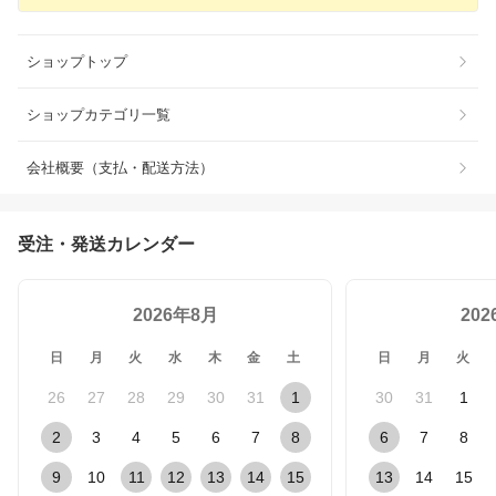
ショップトップ
ショップカテゴリ一覧
会社概要（支払・配送方法）
受注・発送カレンダー
2026年8月
20
日
月
火
水
木
金
土
日
月
火
26
27
28
29
30
31
1
30
31
1
2
3
4
5
6
7
8
6
7
8
9
10
11
12
13
14
15
13
14
15