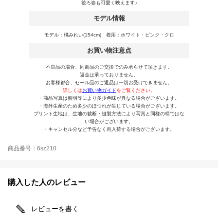
後ろ姿も可愛く映えます♪
モデル情報
モデル：橘みれい(154cm) 着用：ホワイト・ピンク・クロ
お買い物注意点
不良品の場合、同商品のご交換でのみ承らせて頂きます。
返金は承っておりません。
お客様都合、セール品のご返品は一切お受けできません。
詳しくは
お買い物ガイド
をご覧ください。
・商品写真は照明等により多少色味が異なる場合がございます。
・海外生産のため多少のほつれが生じている場合がございます。
プリント生地は、生地の裁断・縫製方法により写真と同様の柄ではな
い場合がございます。
・キャンセル分など予告なく再入荷する場合がございます。
商品番号：6sz210
購入した人のレビュー
レビューを書く