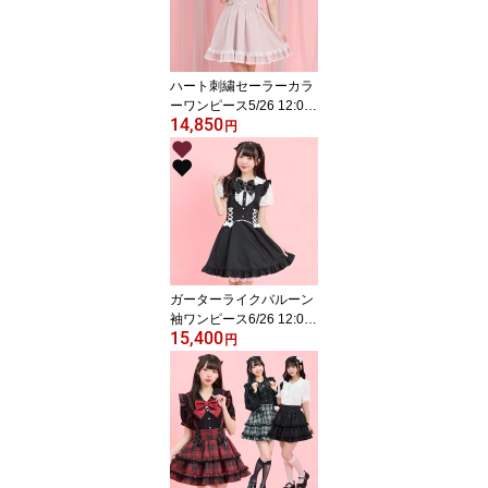
ベンダー 黒 ブラック
ハート刺繍セーラーカラ
ーワンピース5/26 12:00
14,850
販売スタートsecrethone
円
y シークレットハニ
ー シーハニ 量産型
地雷系 かわいい 双子
コーデ 参戦服 レディ
ース ガーリー ワン
ピ 半袖 ピンク 黒
ブラック
ガーターライクバルーン
袖ワンピース6/26 12:00
15,400
販売スタートsecrethone
円
y シークレットハニ
ー シーハニ 量産型
地雷系 参戦服 レディ
ース ワンピ 可愛い
ワイン ブラック 黒