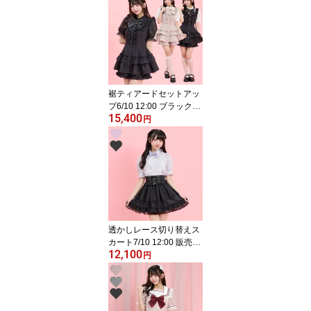
クレットハニー シーハ
ニ 量産型 地雷系 参
戦服 レディース 可
愛い 半袖 無地 スト
ライプ ピンク グレ
ー ブラック 黒 レー
ス
裾ティアードセットアッ
プ6/10 12:00 ブラック再
15,400
入荷4/3 12:00 販売スタ
円
ートsecrethoney シー
クレットハニー シーハ
ニ 量産型 地雷系 参
戦服 レディース 可愛
い 半袖 無地 ピン
ク ブラック 黒
透かしレース切り替えス
カート7/10 12:00 販売ス
12,100
タートsecrethoney シ
円
ークレットハニー シー
ハニ 量産型 地雷系
双子コーデ 参戦服 レ
ディース ガーリー ラ