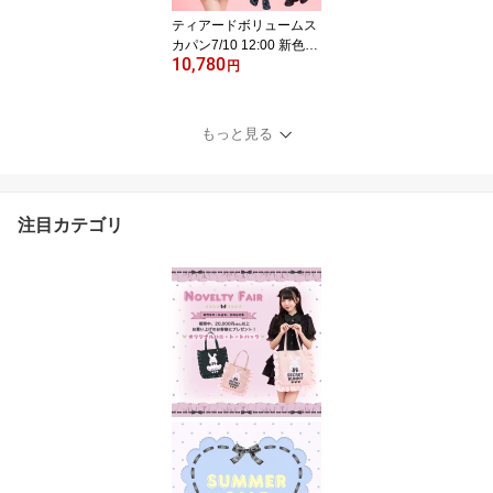
ティアードボリュームス
カパン7/10 12:00 新色登
10,780
場11/27 12:00 販売スタ
円
ートsecrethoney シー
クレットハニー シーハ
ニ 量産型 レディー
もっと見る
ス ガーリー スカー
ト チェック ブラッ
ク 黒 レッド 赤
注目カテゴリ