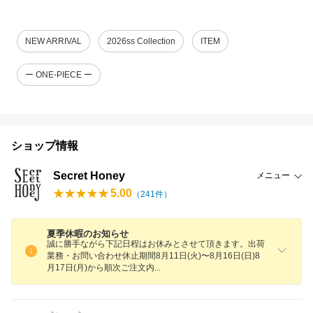
NEW ARRIVAL
2026ss Collection
ITEM
ー ONE-PIECE ー
ショップ情報
Secret Honey
メニュー
5.00
（
241
件）
夏季休暇のお知らせ
誠に勝手ながら下記日程はお休みとさせて頂きます。出荷
業務・お問い合わせ休止期間8月11日(火)〜8月16日(日)8
月17日(月)から順次ご注文
内