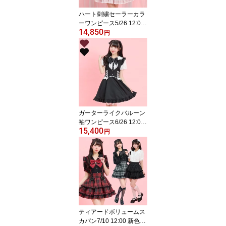
ハート刺繍セーラーカラ
ーワンピース5/26 12:00
14,850
販売スタートsecrethone
円
y シークレットハニ
ー シーハニ 量産型
地雷系 かわいい 双子
コーデ 参戦服 レディ
ース ガーリー ワン
ピ 半袖 ピンク 黒
ブラック
ガーターライクバルーン
袖ワンピース6/26 12:00
15,400
販売スタートsecrethone
円
y シークレットハニ
ー シーハニ 量産型
地雷系 参戦服 レディ
ース ワンピ 可愛い
ワイン ブラック 黒
ティアードボリュームス
カパン7/10 12:00 新色登