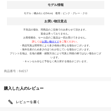
モデル情報
モデル：橘みれい(154cm) 着用：ピンク・グレー・クロ
お買い物注意点
不良品の場合、同商品のご交換でのみ承らせて頂きます。
返金は承っておりません。
お客様都合、セール品のご返品は一切お受けできません。
詳しくは
お買い物ガイド
をご覧ください。
・商品写真は照明等により多少色味が異なる場合がございます。
・海外生産のため多少のほつれが生じている場合がございます。
プリント生地は、生地の裁断・縫製方法により写真と同様の柄ではない場合がござ
います。
・キャンセル分など予告なく再入荷する場合がございます。
商品番号：6st217
購入した人のレビュー
レビューを書く