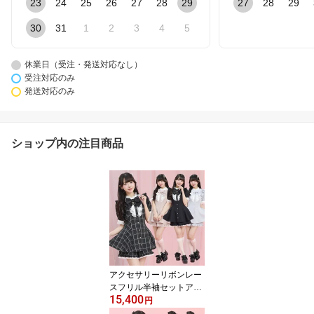
23
24
25
26
27
28
29
27
28
29
30
31
1
2
3
4
5
休業日（受注・発送対応なし）
受注対応のみ
発送対応のみ
ショップ内の注目商品
アクセサリーリボンレー
スフリル半袖セットアッ
15,400
プ5/2 12:00 ピンク再入
円
荷4/10 12:00 販売スター