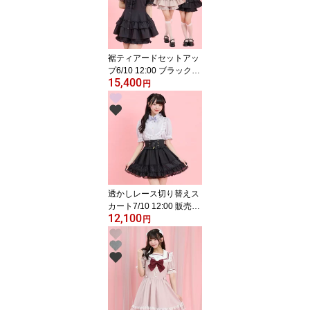
愛い 半袖 無地 スト
ライプ ピンク グレ
ー ブラック 黒 レー
ス
裾ティアードセットアッ
プ6/10 12:00 ブラック再
15,400
入荷4/3 12:00 販売スタ
円
ートsecrethoney シー
クレットハニー シーハ
ニ 量産型 地雷系 参
戦服 レディース 可愛
い 半袖 無地 ピン
ク ブラック 黒
透かしレース切り替えス
カート7/10 12:00 販売ス
12,100
タートsecrethoney シ
円
ークレットハニー シー
ハニ 量産型 地雷系
双子コーデ 参戦服 レ
ディース ガーリー ラ
ベンダー 黒 ブラック