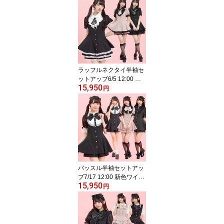
トsecrethoney シーク
レットハニー シーハ
ニ 量産型 地雷系 双
子コーデ 参戦服 レデ
ィース 可愛い 無地
チェック ブラック
黒 ピンク グレー
ラッフルネクタイ半袖セ
ットアップ6/5 12:00 ピ
15,950
ンク・ストライプクロ再
円
入荷4/22 12:00 販売スタ
ートsecrethoney シー
クレットハニー シーハ
ニ 量産型 地雷系 参
戦服 レディース 可愛
い 無地 ストライプ
ピンク ブラック 黒
バッスル半袖セットアッ
プ7/17 12:00 新色ワイン
15,950
登場4/15 12:00 販売スタ
円
ートsecrethoney シー
クレットハニー シーハ
ニ 量産型 地雷系 参
戦服 レディース 可