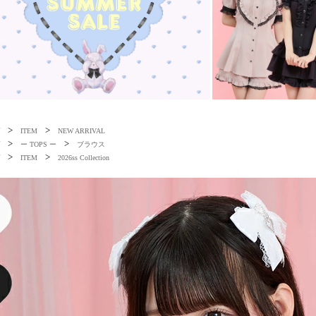
>
>
ITEM
NEW ARRIVAL
>
>
ー TOPS ー
ブラウス
>
>
ITEM
2026ss Collection