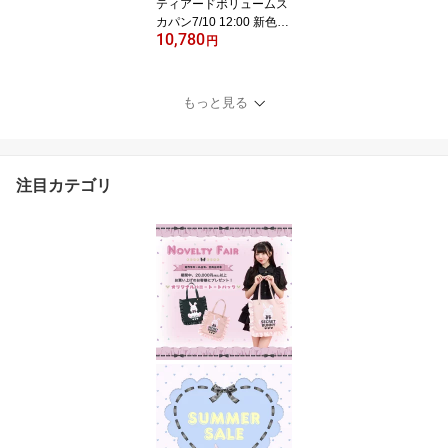
ティアードボリュームス
カパン7/10 12:00 新色登
10,780
場11/27 12:00 販売スタ
円
ートsecrethoney シー
クレットハニー シーハ
ニ 量産型 レディー
もっと見る
ス ガーリー スカー
ト チェック ブラッ
ク 黒 レッド 赤
注目カテゴリ