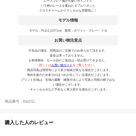
レースフレア袖が可愛いポイント☆
バラ柄のレースを重ねたダブルリボンと
クロスチャームがクラシカルな雰囲気に！
モデル情報
モデル：円まむ(157cm) 着用：ホワイト・グレー・クロ
お買い物注意点
不良品の場合、同商品のご交換でのみ承らせて頂きます。
返金は承っておりません。
お客様都合、セール品のご返品は一切お受けできません。
詳しくは
お買い物ガイド
をご覧ください。
・商品写真は照明等により多少色味が異なる場合がございます。
・海外生産のため多少のほつれが生じている場合がございます。
プリント生地は、生地の裁断・縫製方法により写真と同様の柄ではな
い場合がございます。
・キャンセル分など予告なく再入荷する場合がございます。
商品番号：6ss511
購入した人のレビュー