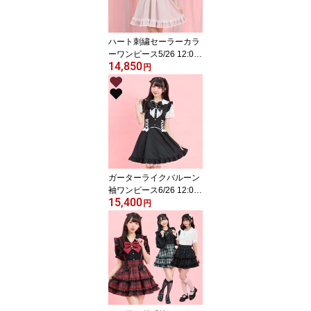
ハート刺繍セーラーカラ
ーワンピース5/26 12:00
14,850
販売スタートsecrethone
円
y シークレットハニ
ー シーハニ 量産型
地雷系 かわいい 双子
コーデ 参戦服 レディ
ース ガーリー ワン
ピ 半袖 ピンク 黒
ブラック
ガーターライクバルーン
袖ワンピース6/26 12:00
15,400
販売スタートsecrethone
円
y シークレットハニ
ー シーハニ 量産型
地雷系 参戦服 レディ
ース ワンピ 可愛い
ワイン ブラック 黒