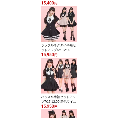
15,400
プ5/2 12:00 ピンク再入
円
荷4/10 12:00 販売スター
トsecrethoney シーク
レットハニー シーハ
ニ 量産型 地雷系 双
子コーデ 参戦服 レデ
ィース 可愛い 無地
チェック ブラック
黒 ピンク グレー
ラッフルネクタイ半袖セ
ットアップ6/5 12:00 ピ
15,950
ンク・ストライプクロ再
円
入荷4/22 12:00 販売スタ
ートsecrethoney シー
クレットハニー シーハ
ニ 量産型 地雷系 参
戦服 レディース 可愛
い 無地 ストライプ
ピンク ブラック 黒
バッスル半袖セットアッ
プ7/17 12:00 新色ワイン
15,950
登場4/15 12:00 販売スタ
円
ートsecrethoney シー
クレットハニー シーハ