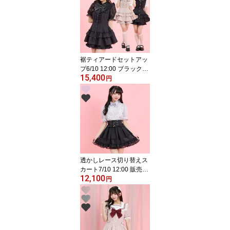
ニ 量産型 地雷系 参
戦服 レディース 可
愛い 半袖 無地 スト
ライプ ピンク グレ
ー ブラック 黒 レー
ス
裾ティアードセットアッ
プ6/10 12:00 ブラック再
15,400
入荷4/3 12:00 販売スタ
円
ートsecrethoney シー
クレットハニー シーハ
ニ 量産型 地雷系 参
戦服 レディース 可愛
い 半袖 無地 ピン
ク ブラック 黒
透かしレース切り替えス
カート7/10 12:00 販売ス
12,100
タートsecrethoney シ
円
ークレットハニー シー
ハニ 量産型 地雷系
双子コーデ 参戦服 レ
ディース ガーリー ラ
ベンダー 黒 ブラック