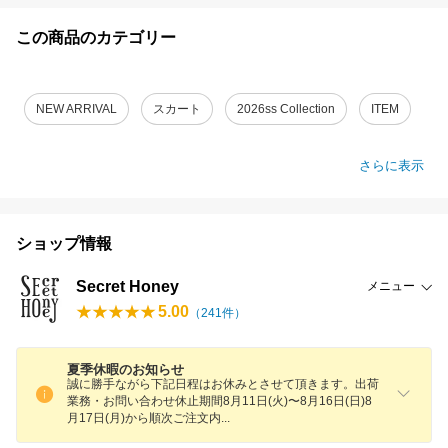
この商品のカテゴリー
NEW ARRIVAL
スカート
2026ss Collection
ITEM
さらに表示
ショップ情報
Secret Honey
メニュー
5.00
（
241
件）
夏季休暇のお知らせ
誠に勝手ながら下記日程はお休みとさせて頂きます。出荷
業務・お問い合わせ休止期間8月11日(火)〜8月16日(日)8
月17日(月)から順次ご注文
内