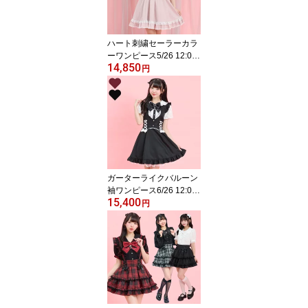
ハート刺繍セーラーカラ
ーワンピース5/26 12:00
14,850
販売スタートsecrethone
円
y シークレットハニ
ー シーハニ 量産型
地雷系 かわいい 双子
コーデ 参戦服 レディ
ース ガーリー ワン
ピ 半袖 ピンク 黒
ブラック
ガーターライクバルーン
袖ワンピース6/26 12:00
15,400
販売スタートsecrethone
円
y シークレットハニ
ー シーハニ 量産型
地雷系 参戦服 レディ
ース ワンピ 可愛い
ワイン ブラック 黒