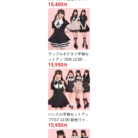
15,400
プ5/2 12:00 ピンク再入
円
荷4/10 12:00 販売スター
トsecrethoney シーク
レットハニー シーハ
ニ 量産型 地雷系 双
子コーデ 参戦服 レデ
ィース 可愛い 無地
チェック ブラック
黒 ピンク グレー
ラッフルネクタイ半袖セ
ットアップ6/5 12:00 ピ
15,950
ンク・ストライプクロ再
円
入荷4/22 12:00 販売スタ
ートsecrethoney シー
クレットハニー シーハ
ニ 量産型 地雷系 参
戦服 レディース 可愛
い 無地 ストライプ
ピンク ブラック 黒
バッスル半袖セットアッ
プ7/17 12:00 新色ワイン
15,950
登場4/15 12:00 販売スタ
円
ートsecrethoney シー
クレットハニー シーハ