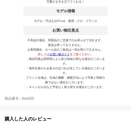
可愛さを引き立ててくれる！
モデル情報
モデル：円まむ(157cm) 着用：クロ・ブラック
お買い物注意点
不良品の場合、同商品のご交換でのみ承らせて頂きます。
返金は承っておりません。
お客様都合、セール品のご返品は一切お受けできません。
詳しくは
お買い物ガイド
をご覧ください。
・商品写真は照明等により多少色味が異なる場合がございま
す。
・海外生産のため多少のほつれが生じている場合がございま
す。
プリント生地は、生地の裁断・縫製方法により写真と同様の
柄ではない場合がございます。
・キャンセル分など予告なく再入荷する場合がございます。
商品番号：6se505
購入した人のレビュー