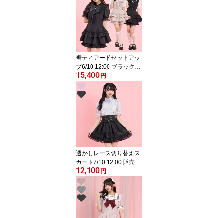
ニ 量産型 地雷系 参
戦服 レディース 可
愛い 半袖 無地 スト
ライプ ピンク グレ
ー ブラック 黒 レー
ス
裾ティアードセットアッ
プ6/10 12:00 ブラック再
15,400
入荷4/3 12:00 販売スタ
円
ートsecrethoney シー
クレットハニー シーハ
ニ 量産型 地雷系 参
戦服 レディース 可愛
い 半袖 無地 ピン
ク ブラック 黒
透かしレース切り替えス
カート7/10 12:00 販売ス
12,100
タートsecrethoney シ
円
ークレットハニー シー
ハニ 量産型 地雷系
双子コーデ 参戦服 レ
ディース ガーリー ラ
ベンダー 黒 ブラック