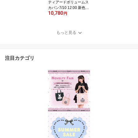
ティアードボリュームス
カパン7/10 12:00 新色登
10,780
場11/27 12:00 販売スタ
円
ートsecrethoney シー
クレットハニー シーハ
ニ 量産型 レディー
もっと見る
ス ガーリー スカー
ト チェック ブラッ
ク 黒 レッド 赤
注目カテゴリ