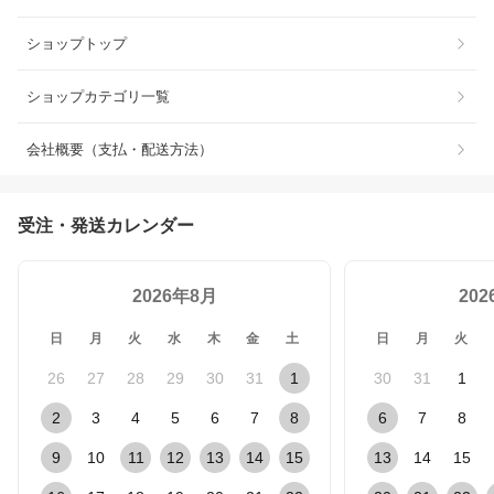
ショップトップ
ショップカテゴリ一覧
会社概要（支払・配送方法）
受注・発送カレンダー
2026年8月
20
日
月
火
水
木
金
土
日
月
火
26
27
28
29
30
31
1
30
31
1
2
3
4
5
6
7
8
6
7
8
9
10
11
12
13
14
15
13
14
15