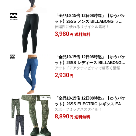
「全品10-15倍 12日08時迄」【ゆうパケ
ット】26SS メンズ BILLABONG ラッ
伸縮性に優れるリサイクル素材！
シュレギンス BG011-494 SOLID LEGGI
3,980
NS:正規品/ビラボン/インナーパンツ/BG
送料無料
円
011494
「全品10-15倍 12日08時迄」【ゆうパケ
ット】26SS レディース BILLABONG
アウトドアアクティビティで幅広く活躍！
ラッシュレギンス BG013-400 LOGO B
2,930
AND UV LEGGINGS: 正規品/ビラボン/
円
ラッシュガード/BG013400 /surf
「全品10-15倍 12日08時迄」【ゆうパケ
ット】26SS ELECTRIC レギンス EA12
スポーツミックススタイル！
1 UV CUT LEGGINS： 正規品/エレクト
8,890
リック/メンズ
送料無料
円