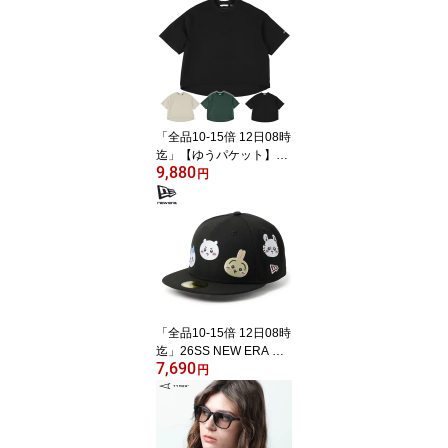
ET: 正規品/ユニセックス/
スノーボードウエア/マウ
ンテンロックスター
「全品10-15倍 12日08時
迄」【ゆうパケット】26
9,880
SS レディース NANGA T
円
シャツ DotAir COMFY S
S TEE W N2611-1M021
B： 正規品/ナンガ
「全品10-15倍 12日08時
迄」26SS NEW ERA キ
7,690
ャップ 5950 AO CHIIKA
円
WA FRIENDS: 正規品/ユ
ニセックス/ユニセック
ス/ちいかわ/帽子/ニュー
エラ