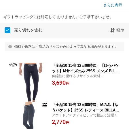
さらに表示
ギフトラッピングには対応して おりません。ご了承下さいませ。
売り切れを含む
標準
価格や送料は、商品のサイズや色によって異なる場合があります。
「全品10-15倍 12日08時迄」【ゆうパケ
ット】Mサイズのみ 25SS メンズ BILLA
伸縮性に優れるリサイクル素材！
BONG ラッシュレギンス BF011-493 SO
3,690
LID LEGGINS:正規品/ビラボン/インナ
円
ーパンツ/BF011493 /surf
「全品10-15倍 12日08時迄」Mのみ【ゆ
うパケット】25SS レディース BILLAB
アウトドアアクティビティで幅広く活躍！
ONG ラッシュレギンス BF013-400 LOG
2,770
O BAND UV LEGGINGS: 正規品/ビラボ
円
ン/ラッシュガード/BF013400 /surf