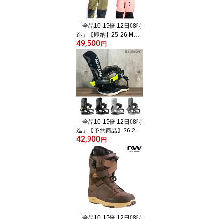
「全品10-15倍 12日08時
迄」【即納】25-26 MOU
49,500
NTAIN ROCK STAR ジャ
円
ケット パンツ 2点セット:
正規品/ユニセックス/ス
ノーボードウエア/マウン
テンロックスター/snow
「全品10-15倍 12日08時
迄」【予約商品】26-27
42,900
BATALEON バインディ
円
ング GHOST FASE: 正規
品/メンズ/バタレオン/バ
タリオン/金具/スノボ
「全品10-15倍 12日08時