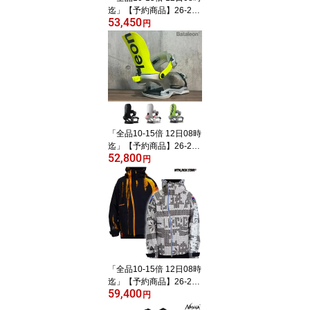
迄」【予約商品】26-27
53,450
NORTHWAVE ブーツ JO
円
KER: 正規品/ノースウェ
イブ/メンズ/レディース/
スノーボード/靴
「全品10-15倍 12日08時
迄」【予約商品】26-27
52,800
BATALEON バインディ
円
ング BLASTER AW FAS
E: 正規品/メンズ/バタレ
オン/バタリオン/金具/ス
ノボ
「全品10-15倍 12日08時
迄」【予約商品】26-27
59,400
MOUNTAIN ROCK STAR
円
ジャケット HMK3 JACK