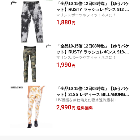
「全品10-15倍 12日08時迄」【ゆうパケ
ット】RUSTY ラッシュレギンス 912-49
マリンスポーツやフィットネスに！
3:正規品/メンズ/ラスティー/912493/surf
1,880
円
「全品10-15倍 12日08時迄」【ゆうパケ
ット】RUSTY ラッシュレギンス 919-49
マリンスポーツやフィットネスに！
1:正規品/メンズ/ラスティー/919491/surf
1,990
円
「全品10-15倍 12日08時迄」【ゆうパケ
ット】21SS レディース BILLABONG
UV機能を兼ね備えた吸水速乾素材！
サーフレギンス bb013-860: 正規品/ビラ
2,990
ボン/bb013860/ウェットスーツ/surf
送料無料
円