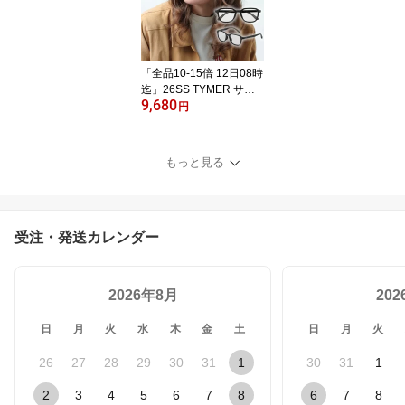
「全品10-15倍 12日08時
迄」26SS TYMER サン
9,680
グラス RALPH TY106 調
円
光レンズ : 正規品/タイマ
ー/メンズ/レディース
もっと見る
受注・発送カレンダー
2026年8月
20
日
月
火
水
木
金
土
日
月
火
26
27
28
29
30
31
1
30
31
1
2
3
4
5
6
7
8
6
7
8