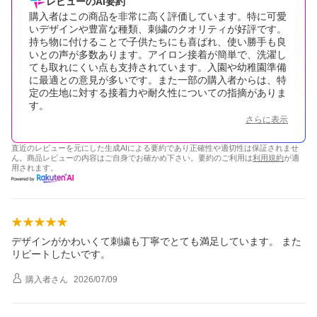
レビューのAI要約
購入者はこの商品を非常に高く評価しています。特に可愛
いデザインや豊富な種類、刺繍のクオリティが好評です。
持ち物に付けることで子供たちにも喜ばれ、使い勝手も良
いとの声が多数あります。アイロン接着が簡単で、洗濯し
ても取れにくい点も支持されています。入園や幼稚園準備
に最適との意見が多いです。また一部の購入者からは、特
定の生地に対する接着力や耐久性についての指摘がありま
す。
さらに表示
直近のレビューを元にした生成AIによる要約であり正確性や適切性は保証されませ
ん。商品レビューの内容はご自身でお確かめ下さい。要約のご利用は
利用規約
が適
用されます。
デザインがかわいくて刺繍も丁寧でとても満足しています。 また
リピートしたいです。
購入者
さん
2026/07/09