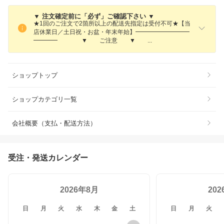
▼ 注文確定前に「必ず」ご確認下さい ▼
★1回のご注文で2箇所以上の配送先指定は受付不可★【当
店休業日／土日祝・お盆・年末年始】━━━━━━━━━
━━━━ ▼ ご注意 ▼
ショップトップ
ショップカテゴリ一覧
会社概要（支払・配送方法）
受注・発送カレンダー
2026年8月
20
日
月
火
水
木
金
土
日
月
火