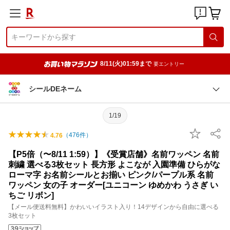
8/11(火)01:59まで
要エントリー
シールDEネーム
1/19
（
476
件）
4.76
【P5倍（〜8/11 1:59）】《受賞店舗》名前ワッペン 名前
刺繍 選べる3枚セット 長方形 よこなが 入園準備 ひらがな
ローマ字 お名前シールとお揃い ピンク/パープル系 名前
ワッペン 女の子 オーダー[ユニコーン ゆめかわ うさぎ い
ちご リボン]
【メール便送料無料】かわいいイラスト入り！14デザインから自由に選べる
3枚セット