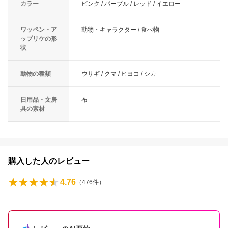
カラー
ピンク / パープル / レッド / イエロー
ワッペン・ア
動物・キャラクター / 食べ物
ップリケの形
状
動物の種類
ウサギ / クマ / ヒヨコ / シカ
日用品・文房
布
具の素材
購入した人のレビュー
4.76
（
476
件）