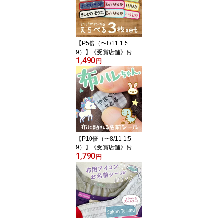
【P5倍（〜8/11 1:5
9）】《受賞店舗》お名
1,490
前ワッペン 名前刺繍 オ
円
ーダー 3枚 ひらがな ロー
マ字 シンプル 名前 ワッ
ペン チェック/ストライ
プ/生成/デニム風 入園入
学準備 お稽古バッグ ス
モック おなまえわっぺん
ネーム【長方形 よこな
が】ピンク
【P10倍（〜8/11 1:5
9）】《受賞店舗》お名
1,790
前シール 布用ノンアイロ
円
ン アイロン不要 布にア
イロン無しで貼れる 布ハ
レちゃん 防水 耐水 555
デザイン クラス名 ふり
がな 洗濯に強い 漢字 名
前シール おなまえシール
耐水 防水 スピード出荷