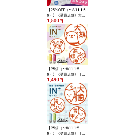
キャラクター うさぎ 服
【25%OFF（〜8/11 1:5
タグ
9）】《受賞店舗》大人
1,500
も使える 布用 お名前シ
円
ール おしゃれ 靴下 下着
衣類 服 布 タオル アイロ
ン くすみカラー 北欧柄
布用ラバー 名前 シール
アイロンシール ネームシ
ール 名前シール おなま
えシール 洋服 洗濯 漢字
介護
【P5倍（〜8/11 1:5
9）】《受賞店舗》［ぷ
1,490
ちデザイン 印プラス］オ
円
シャレでかわいい イラス
ト入り シャチハタ式回転
ゴム印［ペンギン パンダ
犬 ネコ うさぎ クマ 恐竜
星 リボン ハート スマイ
ル りんご 苺 花］音読カ
ード 連絡帳 デザイン 印
鑑 認印 ハンコ
【P5倍（〜8/11 1:5
9）】《受賞店舗》［医