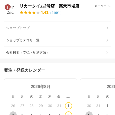
リカータイム2号店 楽天市場店
メニュー
4.41
（
216
件）
ショップトップ
ショップカテゴリ一覧
会社概要（支払・配送方法）
受注・発送カレンダー
2026年8月
20
日
月
火
水
木
金
土
日
月
火
26
27
28
29
30
31
1
30
31
1