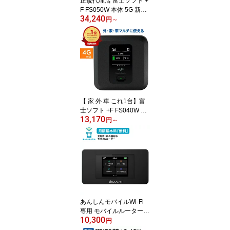
正規代理店 富士ソフト +
F FS050W 本体 5G 新品
34,240
SIMフリー モバイルルー
円
～
ター Wi-Fi6 eSIM ＋ nan
oSIM デュアルSIM 最短
翌日着 新品 365日出荷
最大接続32台 最大速度2.
8Gbps 日本語 英語 中国
語 ポケットWi-Fi pocket
Wi-Fi 高速 買い切り FS0
50WMB1
【 家 外 車 これ1台】富
士ソフト +F FS040W モ
13,170
バイルルーター 本体 FS0
円
～
40WMB1 SIMフリー カ
ーキット対応 車内Wi-Fi
構築 最大接続台数15台
日本語 英語 中国語 ポケ
ットWi-Fi pocket Wi-Fi 4
G バッテリーレス nanoS
IM 最強配送 新品 送料無
料 365日出荷
あんしんモバイルWi-Fi
専用 モバイルルーター N
10,300
A01 国内 海外 対応 クラ
円
ウドSIM で自動的に回線