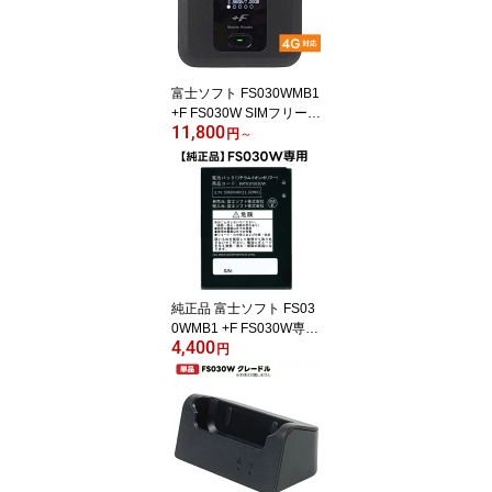
最大速度150Mbps 最大
通信可能時間20時間と超
ロング 日本語 英語 中国
語 ポケットWi-Fi pocket
富士ソフト FS030WMB1
Wi-Fi
+F FS030W SIMフリー
11,800
モバイルルーター 本体
円
～
正規代理店 単体で最大接
続台数15台 最大速度150
Mbps 最大通信可能時間2
0時間 日本語 英語 中国語
ポケットWi-Fi pocket Wi-
Fi 買い切り microSIM LT
E 対応 最強配送 新品 36
5日出荷
純正品 富士ソフト FS03
0WMB1 +F FS030W専用
4,400
電池パック （ バッテリ
円
ー ） 最短翌日着 新品 送
料無料 365日出荷 正規代
理店