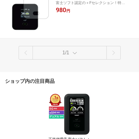
富士ソフト認定の＋Fセレクション！特殊衝
ー公認品
撃吸収層が、画面を外部からの衝撃から保
980
円
護しガラスを割れにくくして製品を長持ち
させます。
1/1
ショップ内の注目商品