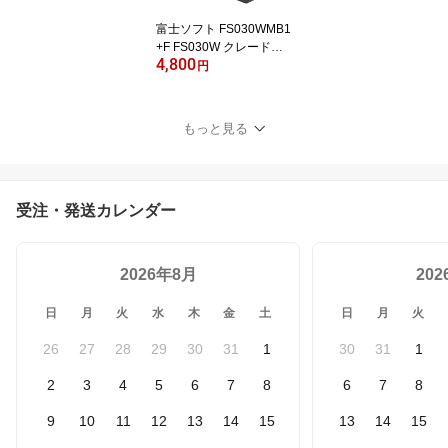
富士ソフト FS030WMB1
+F FS030W クレードル
4,800
SIMフリー モバイルルー
円
ター 本体単体で最大接続
台数15台 最大速度150M
bps 最大通信可能時間20
もっと見る
時間と超ロング 日本語
英語 中国語 ポケットWi-
Fi pocket Wi-Fi 最強配送
新品 送料無料 365日出荷
受注・発送カレンダー
2026年8月
20
日
月
火
水
木
金
土
日
月
火
26
27
28
29
30
31
1
30
31
1
2
3
4
5
6
7
8
6
7
8
9
10
11
12
13
14
15
13
14
15