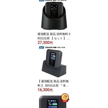
を選択 ネットで簡単登録
すぐに使用開始 国内最大
級のモバイルWi-Fi 世界1
35カ国以上の国でそのま
ま使える 使った月だけ課
金 ポケットWi-Fi 最強配
送 新品
最強配送 新品 送料無料 3
65日出荷 【 セット 】 富
27,300
士ソフト FS040WMB1 +
円
F FS040W 本体 + ホーム
キット SIMフリー モバイ
ルルーター ホームキット
接続で最大接続台数32台
最大速度867Mbps 最大
通信可能時間20時間と超
ロング 日本語 英語 中国
語 ポケットWi-Fi pocket
【 最強配送 新品 送料無
Wi-Fi
料 】 365日出荷 『 本体
16,300
・ クレードル セット 』
円
富士ソフト FS030W 本
体 ＋ クレードル SIMフ
リー モバイルルーター
本体単体で最大接続15台