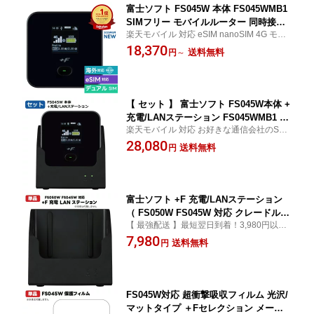
富士ソフト FS045W 本体 FS045WMB1
SIMフリー モバイルルーター 同時接続
楽天モバイル 対応 eSIM nanoSIM 4G モバ
台数15台(Wi-Fi)+1台（USB) 最大速度43
イルWi-Fiルーター お好きな通信会社のSIM
18,370
3Mbps Wi-Fi5 ポケットWi-Fi pocket W
送料無料
円
～
を選んで自分にぴったりのネット環境を実
i-Fi 海外 国際ローミング 海外利用 4G
現 ネット代 通信費節約 光回線からの乗り
おすすめ 買い切り 最短翌日着 新品 送
換えにもおすすめ
料無料 365日出荷
【 セット 】 富士ソフト FS045W本体 +
充電/LANステーション FS045WMB1 CL
楽天モバイル 対応 お好きな通信会社のSIM
S SIMフリー モバイルルーター 同時接
を選んで自分にぴったりのネット環境を実
28,080
続15台(Wi-Fi)+1台（USB) 最大速度433
送料無料
円
現 ネット代 通信費節約 光回線からの乗り
Mbps Wi-Fi5 ポケットWi-Fi pocket Wi-
換えにも おすすめ 4G 海外利用 CE FCC 対
Fi クレードル 日本語 英語 中国語 4G 最
応 国際 LAN 充電
短翌日着 新品 365日出荷
富士ソフト +F 充電/LANステーション
（ FS050W FS045W 対応 クレードル
【 最強配送 】最短翌日到着！3,980円以上
） 充電 LANステーション 充電器 SIMフ
で送料無料
7,980
リー モバイルルーター 有線LAN 急速充
送料無料
円
電 PD充電 バッテリーレス IoT M2M 壁
掛け 最強配送 新品 送料無料 365日出荷
CLS001
FS045W対応 超衝撃吸収フィルム 光沢/
マットタイプ ＋Fセレクション メーカ